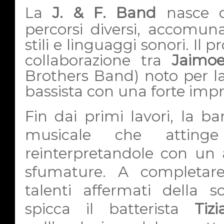
L
a
J. & F. Band
nasce da
percorsi diversi, accomuna
stili e linguaggi sonori. Il 
collaborazione tra
Jaimo
Brothers Band) noto per la 
bassista con una forte impro
Fin dai primi lavori, la b
musicale che attinge
reinterpretandole con un a
sfumature. A completar
talenti affermati della s
spicca il batterista
Tiz