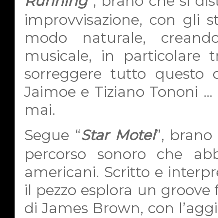
Running
”, brano che si dis
improvvisazione, con gli s
modo naturale, creando
musicale, in particolare t
sorreggere tutto questo c
Jaimoe e Tiziano Tononi … 
mai.
Segue “
Star Motel
”, brano 
percorso sonoro che abbra
americani. Scritto e inter
il pezzo esplora un groove 
di James Brown, con l’aggiu