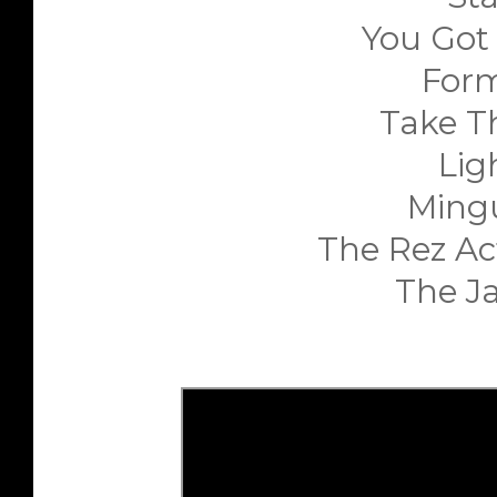
You Got 
Form
Take Th
Ligh
Mingu
The Rez Acti
The Ja