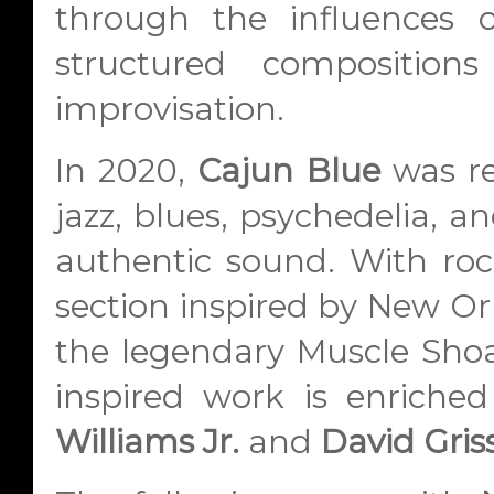
through the influences o
structured compositio
improvisation.
In 2020,
Cajun Blue
was re
jazz, blues, psychedelia, a
authentic sound. With rock
section inspired by New Orl
the legendary Muscle Shoal
inspired work is enriche
Williams Jr.
and
David Gri