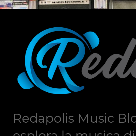
Redapolis Music Blo
esplora la musica di