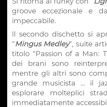
Si ritorna al funky con “
Lig
groove eccezionale e d
impeccabile.
Il secondo dischetto si ap
“
Mingus Medley
”, suite ar
titolo “Passion of a Man:
dei brani sono reinterpr
mentre gli altri sono compo
grande musicista … il j
esplorare molteplici str
immediatamente accessibili 