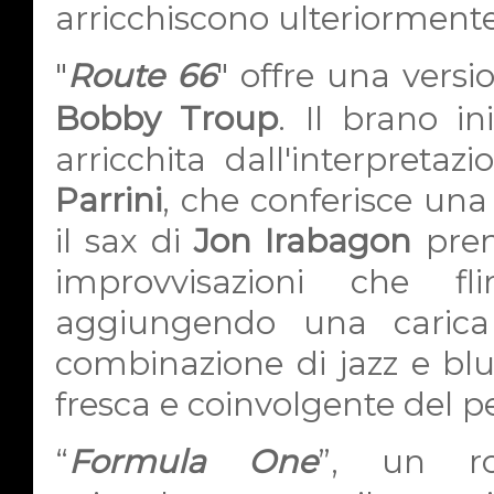
arricchiscono ulteriormente 
"
Route 66
" offre una versi
Bobby Troup
. Il brano i
arricchita dall'interpretaz
Parrini
, che conferisce una
il sax di
Jon Irabagon
pren
improvvisazioni che fl
aggiungendo una carica 
combinazione di jazz e blue
fresca e coinvolgente del pe
“
Formula One
”, un ro