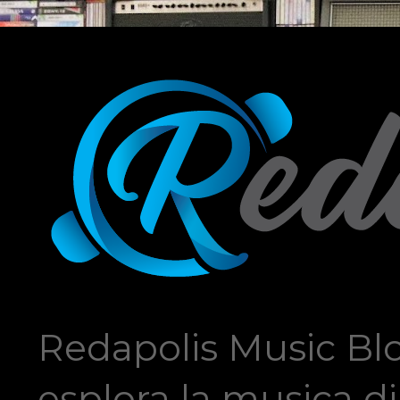
Redapolis Music Blo
esplora la musica di