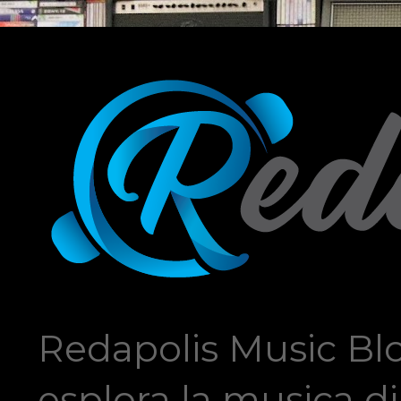
Redapolis Music Blo
esplora la musica di