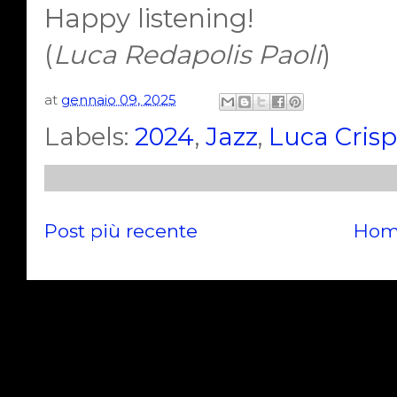
Happy listening!
(
Luca Redapolis Paoli
)
at
gennaio 09, 2025
Labels:
2024
,
Jazz
,
Luca Crisp
Post più recente
Hom