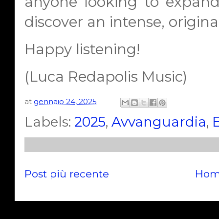
anyone looking to expand
discover an intense, origina
Happy listening!
(Luca Redapolis Music)
at
gennaio 24, 2025
Labels:
2025
,
Avvanguardia
,
E
Post più recente
Hom