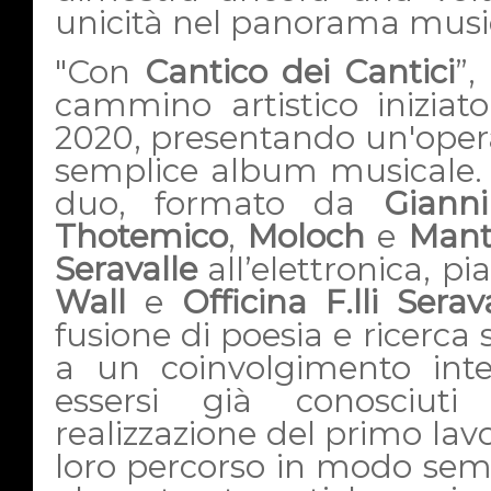
unicità nel panorama mus
"Con
Cantico dei Cantici
”,
cammino artistico inizia
2020, presentando un'opera
semplice album musicale. 
duo, formato da
Gianni
Thotemico
,
Moloch
e
Mant
Seravalle
all’elettronica, p
Wall
e
Officina F.lli Serav
fusione di poesia e ricerca 
a un coinvolgimento inte
essersi già conosciuti
realizzazione del primo lavo
loro percorso in modo se