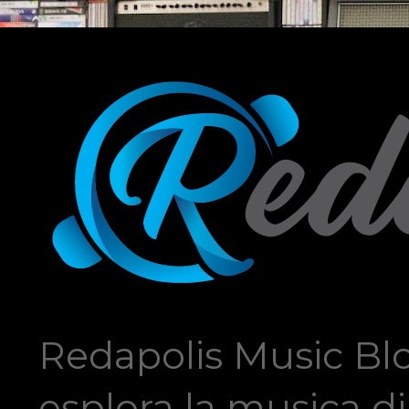
Redapolis Music Blo
esplora la musica di