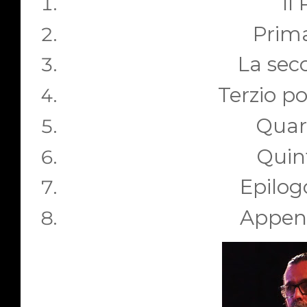
Il
Prima
La sec
Terzio p
Quar
Quin
Epilog
Append