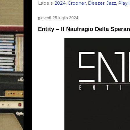
Labels:
2024
,
Crooner
,
Deezer
,
Jazz
,
Playli
giovedì 25 luglio 2024
Entity – Il Naufragio Della Spera