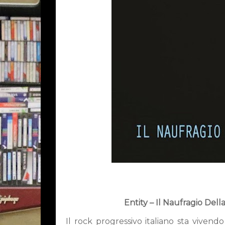
Entity – Il Naufragio Del
Il rock progressivo italiano sta vivend