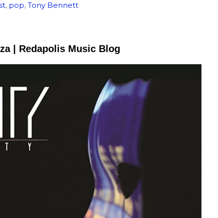
st
,
pop
,
Tony Bennett
nza | Redapolis Music Blog