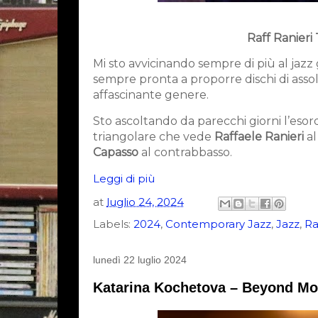
Raff Ranieri 
Mi sto avvicinando sempre di più al jazz
sempre pronta a proporre dischi di assol
affascinante genere.
Sto ascoltando da parecchi giorni l’esord
triangolare che vede
Raffaele Ranieri
al
Capasso
al contrabbasso.
Leggi di più
at
luglio 24, 2024
Labels:
2024
,
Contemporary Jazz
,
Jazz
,
Ra
lunedì 22 luglio 2024
Katarina Kochetova – Beyond Mot