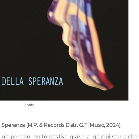
Entity
la Speranza (M.P. & Records
Distr. G.T. Music, 2024)
o un periodo molto positivo grazie ai gruppi storici che