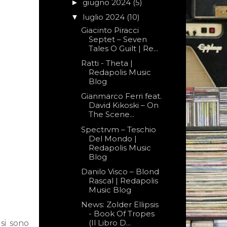
giugno 2024
(5)
►
luglio 2024
(10)
▼
Giacinto Piracci
Septet – Seven
Tales O Guilt | Re...
Ratti - Theta |
Redapolis Music
Blog
Gianmarco Ferri feat.
David Kikoski – On
The Scene...
Spectrvm – Teschio
Del Mondo |
Redapolis Music
Blog
Danilo Visco – Blond
Rascal | Redapolis
Music Blog
News: Zolder Ellipsis
- Book Of Tropes
(Il Libro D...
 si sono