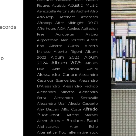
Acustic Music
Figures
Acuistic
Aereostella
Aeronauts
AetheR
Afro
Afro-Pop
Afrobeat
Afrobeats
Afropop
After Midnight 00.01
Records
Afterhours
AGA
Ageless
Agitation
Free
Agropelter
Airbag
Airportman
Alan Sorrenti
Albert
Eno
Alberto Gurrisi
Alberto
Marsico
Alberto Rigoni
Album
Album 2023
Album
2022
do
Album 2025
2024
Album
Live
Aldo Pinelli
AleLoi
Alessandro Carloni
Alessandro
Castriota Scanderbeg
Alessandro
D’Alessandro
Alessandro Fedrigo
Alessandro Minetto
Alessandro
Serra
Alessandro Serravalle
Alessandro Usai
Alessio Cappello
Alfredo
Alex Baccari
Alfio Costa
Buonumori
Alfredo Marasti
Allman Brothers Band
Alianti
Alphataurus
Alter Echo
Alternative Pop
alternative rock