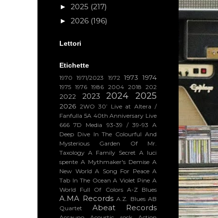
2025
(217)
►
2026
(196)
►
Lettori
Etichette
1973
1974
1970
1971/2023
1972
1975
1976
1986
2004
2018
202
2024
2025
2023
2022
2026
2WO
30’ Live at Altera /
Fanfulla 5A
40th Anniversary Live
666
7D Media
93-39 / 39-93
A
Deep Dive In The Colourful And
Mysterious Garden Of Mr.
Taxology
A Family Secret
A luci
spente
A Mythmaker's Demise
A
New World
A Song For Peace
A
Tab In The Ocean
A Violet Pine
A
World Full Of Colors
A-Z Blues
A.MA Records
A.Z. Blues
AB
Abeat Records
Quartet
Accauno
Acoustic rock
Action