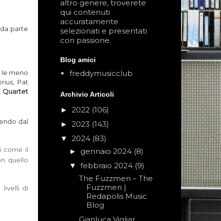
altro genere, troverete
qui contenuti
accuratamente
nda parte
selezionati e presentati
con passione.
Blog amici
freddymusicclub
a le meno
rius, Pat
t Quar­tet
Archivio Articoli
2022
(106)
►
tendo dal
2023
(143)
►
2024
(83)
▼
ì come il
gennaio 2024
(8)
►
on quello
febbraio 2024
(9)
▼
The Fuzzmen – The
Fuzzmen |
ivelli di
Redapolis Music
Blog
Gianluca Vigliar