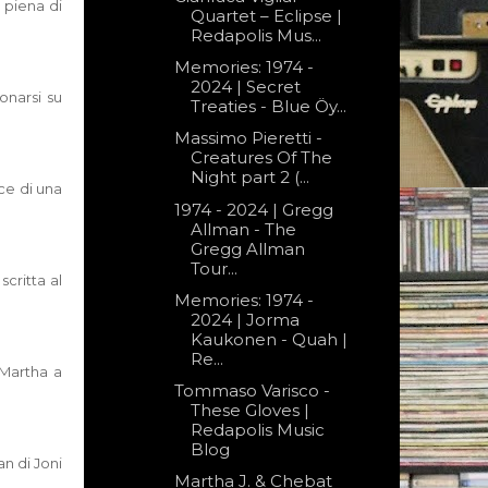
 piena di
Quartet – Eclipse |
Redapolis Mus...
Memories: 1974 -
2024 | Secret
onarsi su
Treaties - Blue Öy...
Massimo Pieretti -
Creatures Of The
Night part 2 (...
oce di una
1974 - 2024 | Gregg
Allman - The
Gregg Allman
Tour...
scritta al
Memories: 1974 -
2024 | Jorma
Kaukonen - Quah |
Re...
 Martha a
Tommaso Varisco -
These Gloves |
Redapolis Music
Blog
an di Joni
Mar­tha J. & Che­bat