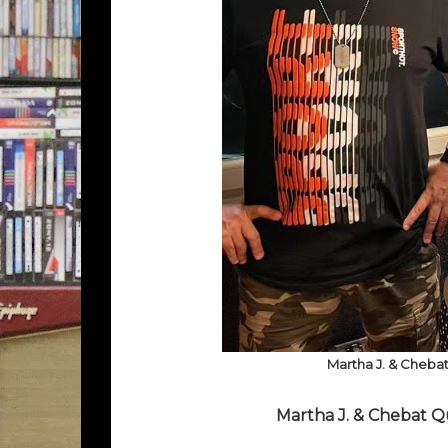
Mar­tha J. & Che­bat 
Mar­tha J. & Che­bat Q