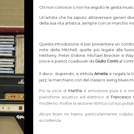
Chi non conosce o non ha seguito le gesta musica
Un’artista che ha saputo attraversare generi dive
della sua vita artistica, sempre con un marchio in
Questa introduzione è per presentare un combo j
note della Mitchell, quelle più legate alla fusi
Metheny, Peter Erskine, Michael Brecker e Wayne
(voce e piano)
coadiuvati da
Giulio Corini
al cont
Il disco, stupendo, si intitola
Amelia
e regala la l
jazz, la marchiano con del classico swing blues
Poi la voce di
Martha
è emozione pura e si imm
pianoforte acustico ed elettrico di
Francesco 
moderno. Inoltre la sezione ritmica col suo pulsar
Alcuni brani mi hanno particolarmente colpito 
eccellenza.