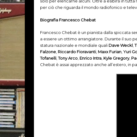
solo per elencarne alcuni. Oltre a esibirsi in tutta I
per ciò che riguarda il mondo radiofonico e telev
Biografia Francesco Chebat
Francesco Chebat è un pianista dalla spiccata sens
a essere un ottimo arrangiatore. Durante il suo pe
statura nazionale e mondiale quali
Dave Weckl
,
T
Falzone
,
Riccardo Fioravanti
,
Maxx Furian
,
Yuri G
Tofanelli
,
Tony Arco
,
Enrico Intra
,
Kyle Gregory
,
Pa
Chebat è assai apprezzato anche all’estero, in pa