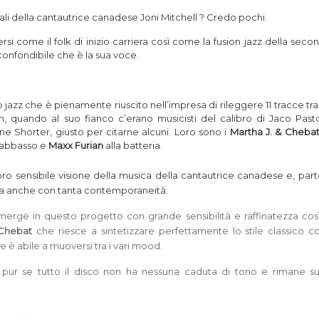
li della cantautrice canadese Joni Mitchell ? Credo pochi.
rsi come il folk di inizio carriera così come la fusion jazz della seco
confondibile che è la sua voce.
azz che è pienamente riuscito nell’impresa di rileggere 11 tracce tr
on, quando al suo fianco c’erano musicisti del calibro di Jaco Pasto
 Shorter, giusto per citarne alcuni. Loro sono i
Mar­tha J. & Che­ba
rabbasso e
Maxx Furian
alla batteria.
oro sensibile visione della musica della cantautrice canadese e, par
 ma anche con tanta contemporaneità.
erge in questo progetto con grande sensibilità e raffinatezza cos
Chebat
che riesce a sintetizzare perfettamente lo stile classico c
e è abile a muoversi tra i vari mood.
pur se tutto il disco non ha nessuna caduta di tono e rimane su l