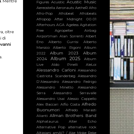
a
. Mentre
Acustic Music
Figures
Acuistic
Aereostella
Aeronauts
AetheR
Afro
Afro-Pop
Afrobeat
Afrobeats
Afropop
After Midnight 00.01
Afterhours
AGA
Ageless
Agitation
Free
Agropelter
Airbag
a, oltre
Airportman
Alan Sorrenti
Albert
i di
Eno
Alberto Gurrisi
Alberto
ovanni
Marsico
Alberto Rigoni
Album
Album 2023
Album
2022
a.
Album 2025
2024
Album
Live
Aldo Pinelli
AleLoi
Alessandro Carloni
Alessandro
Castriota Scanderbeg
Alessandro
D’Alessandro
Alessandro Fedrigo
Alessandro Minetto
Alessandro
Serra
Alessandro Serravalle
Alessandro Usai
Alessio Cappello
Alfredo
Alex Baccari
Alfio Costa
Buonumori
Alfredo Marasti
Allman Brothers Band
Alianti
Alphataurus
Alter Echo
Alternative Pop
alternative rock
Altipiani
amAI? / Ake Moke Reke