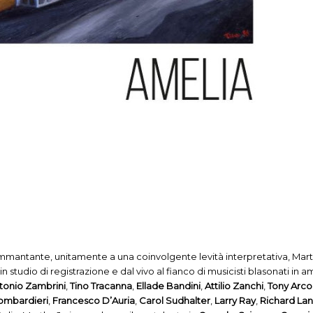
ammantante, unitamente a una coinvolgente levità interpretativa, Mart
n studio di registrazione e dal vivo al fianco di musicisti blasonati in a
tonio Zambrini
,
Tino Tracanna
,
Ellade Bandini
,
Attilio Zanchi
,
Tony Arco
ombardieri
,
Francesco D’Auria
,
Carol Sudhalter
,
Larry Ray
,
Richard La