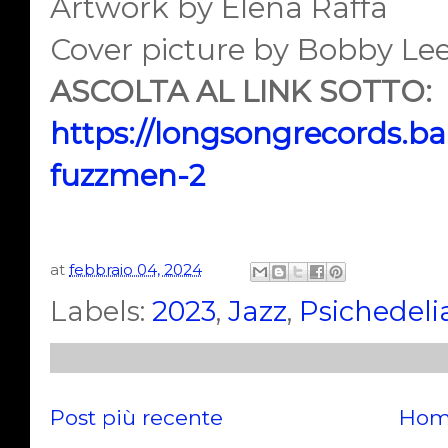
Artwork by Elena Raffa
Cover picture by Bobby Le
ASCOLTA AL LINK SOTTO:
https://longsongrecords.
fuzzmen-2
at
febbraio 04, 2024
Labels:
2023
,
Jazz
,
Psichedeli
Post più recente
Hom