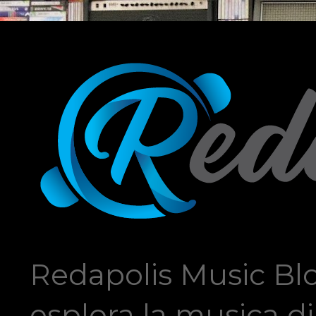
Redapolis Music Blo
esplora la musica di