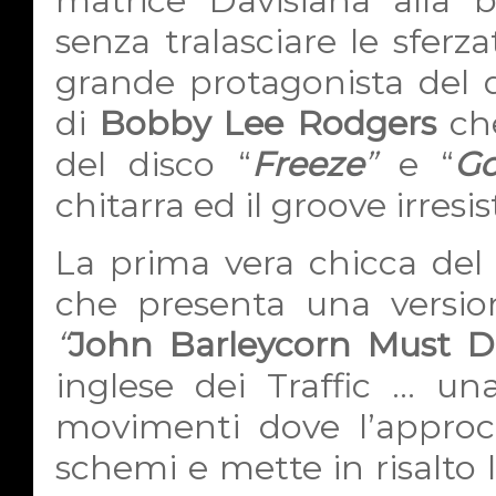
matrice Davisiana alla 
senza tralasciare le sferz
grande protagonista del 
di
Bobby Lee Rodgers
ch
del disco “
Freeze
”
e
“
G
chitarra ed il groove irresi
La prima vera chicca del 
che presenta una version
“
John Barleycorn Must D
inglese dei Traffic … un
movimenti dove l’approc
schemi e mette in risalto l