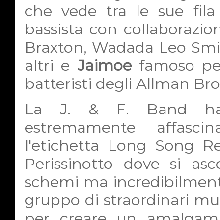
che vede tra le sue fil
bassista con collaborazio
Braxton, Wadada Leo Smit
altri e
Jaimoe
famoso per
batteristi degli Allman Br
La J. & F. Band ha
estremamente affascin
l'etichetta Long Song Re
Perissinotto dove si as
schemi ma incredibilmente
gruppo di straordinari mus
per creare un amalgam