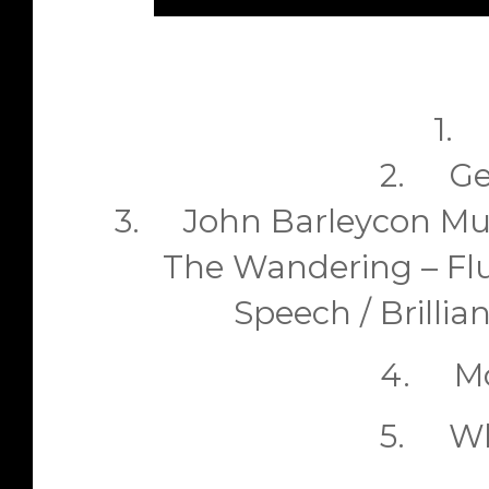
Trac
1.
2.
Ge
3.
John Barleycon Mu
The Wandering – Fl
Speech / Brillia
4.
M
5.
Wh