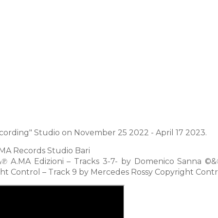
ording" Studio on November 25 2022 - April 17 2023.
.MA Records Studio Bari
 ©&℗ A.MA Edizioni – Tracks 3-7- by Domenico Sanna ©
ight Control – Track 9 by Mercedes Rossy Copyright Contr