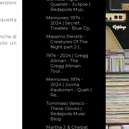
enzioni
Quartet – Eclipse |
Redapolis Mus...
Memories: 1974 -
 questa
2024 | Secret
Treaties - Blue Öy...
Massimo Pieretti -
anche di
Creatures Of The
solo un
Night part 2 (...
1974 - 2024 | Gregg
Allman - The
Gregg Allman
Tour...
Memories: 1974 -
2024 | Jorma
Kaukonen - Quah |
Re...
Tommaso Varisco -
These Gloves |
Redapolis Music
Blog
Mar­tha J. & Che­bat