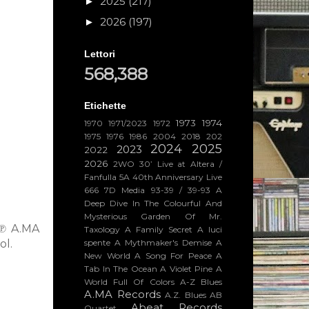
2025
(217)
►
2026
(197)
►
Lettori
568,388
Etichette
1973
1974
1970
1971/2023
1972
1975
1976
1986
2004
2018
202
2024
2025
2023
2022
2026
2WO
30’ Live at Altera /
Fanfulla 5A
40th Anniversary Live
666
7D Media
93-39 / 39-93
A
Deep Dive In The Colourful And
Mysterious Garden Of Mr.
&℗ A.MA
Taxology
A Family Secret
A luci
spente
A Mythmaker's Demise
A
ol.
New World
A Song For Peace
A
Tab In The Ocean
A Violet Pine
A
World Full Of Colors
A-Z Blues
A.MA Records
A.Z. Blues
AB
Abeat Records
Quartet