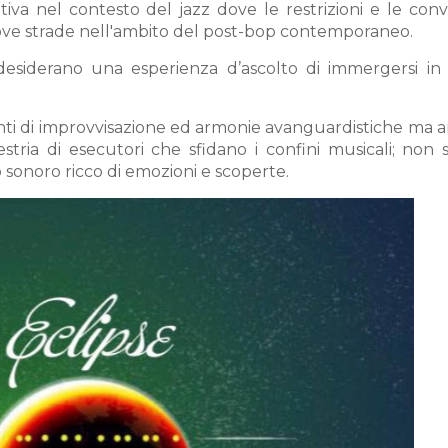
va nel contesto del jazz dove le restrizioni e le conv
ove strade nell'ambito del post-bop contemporaneo.
 desiderano una esperienza d’ascolto di immergersi in
irinti di improvvisazione ed armonie avanguardistiche ma 
stria di esecutori che sfidano i confini musicali; non 
sonoro ricco di emozioni e scoperte.