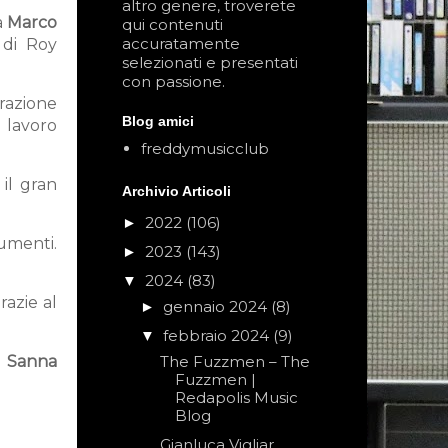
altro genere, troverete
a
Marco
qui contenuti
accuratamente
 di Roy
selezionati e presentati
con passione.
arazione
Blog amici
 lavoro
freddymusicclub
il gran
Archivio Articoli
2022
(106)
►
rumenti.
2023
(143)
►
2024
(83)
▼
razie al
gennaio 2024
(8)
►
febbraio 2024
(9)
▼
The Fuzzmen – The
i
Sanna
Fuzzmen |
Redapolis Music
Blog
Gianluca Vigliar