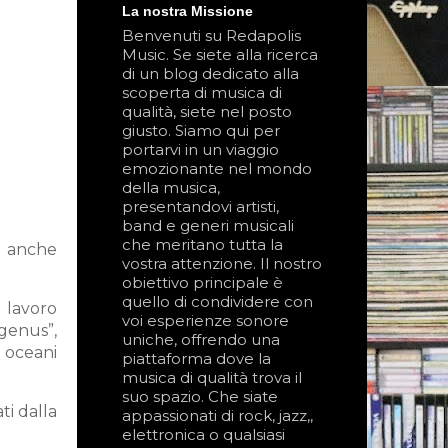
La nostra Missione
Benvenuti su Redapolis
Music. Se siete alla ricerca
di un blog dedicato alla
scoperta di musica di
qualità, siete nel posto
giusto. Siamo qui per
portarvi in un viaggio
emozionante nel mondo
della musica,
presentandovi artisti,
band e generi musicali
che meritano tutta la
to anche
vostra attenzione. Il nostro
obiettivo principale è
quello di condividere con
 lavoro
voi esperienze sonore
genus”,
uniche, offrendo una
 oceani
piattaforma dove la
musica di qualità trova il
suo spazio. Che siate
ti dalla
appassionati di rock, jazz,,
elettronica o qualsiasi