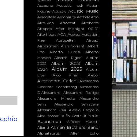
Accauno
Acoustic rock
Action
Acustic Music
Figures
Acuistic
Aereostella
Aeronauts
AetheR
Afro
Afro-Pop
Afrobeat
Afrobeats
Afropop
After Midnight 00.01
Afterhours
AGA
Ageless
Agitation
Free
Agropelter
Airbag
Airportman
Alan Sorrenti
Albert
Eno
Alberto Gurrisi
Alberto
Marsico
Alberto Rigoni
Album
Album 2023
Album
2022
Album 2025
2024
Album
Live
Aldo Pinelli
AleLoi
Alessandro Carloni
Alessandro
Castriota Scanderbeg
Alessandro
D’Alessandro
Alessandro Fedrigo
Alessandro Minetto
Alessandro
Serra
Alessandro Serravalle
Alessandro Usai
Alessio Cappello
Alfredo
Alex Baccari
Alfio Costa
ecchio
Buonumori
Alfredo Marasti
Allman Brothers Band
Alianti
Alphataurus
Alter Echo