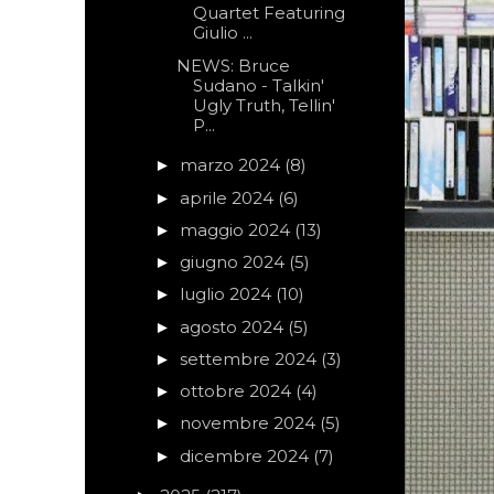
Quar­tet Fea­tu­ring
Giu­lio ...
NEWS: Bruce
Sudano - Talkin'
Ugly Truth, Tellin'
P...
marzo 2024
(8)
►
aprile 2024
(6)
►
maggio 2024
(13)
►
giugno 2024
(5)
►
luglio 2024
(10)
►
agosto 2024
(5)
►
settembre 2024
(3)
►
ottobre 2024
(4)
►
novembre 2024
(5)
►
dicembre 2024
(7)
►