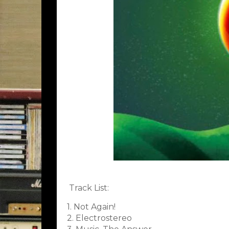
Track List:
1. Not Again!
2. Electrostereo