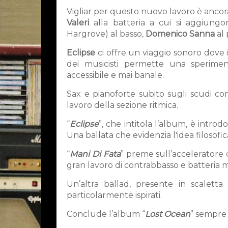
Vigliar per questo nuovo lavoro è ancor
Valeri
alla batteria a cui si aggiung
Hargrove) al basso,
Domenico Sanna
al
Eclipse
ci offre un viaggio sonoro dove 
dei musicisti permette una sperimen
accessibile e mai banale.
Sax e pianoforte subito sugli scudi co
lavoro della sezione ritmica.
“
Eclipse
”, che intitola l’album, è intro
Una ballata che evidenzia l'idea filosofi
“
Mani Di Fata
” preme sull’acceleratore 
gran lavoro di contrabbasso e batteria m
Un’altra ballad, presente in scaletta
particolarmente ispirati.
Conclude l’album “
Lost Ocean
” sempre 