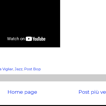
 Vigliar
,
Jazz
,
Post Bop
Home page
Post più v