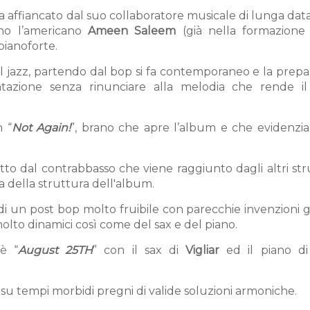
a affiancato dal suo collaboratore musicale di lunga dat
ono l’americano
Ameen Saleem
(già nella formazione
 pianoforte.
il jazz, partendo dal bop si fa contemporaneo e la prep
tazione senza rinunciare alla melodia che rende il
n “
Not Again!
”, brano che apre l’album e che evidenzia 
dotto dal contrabbasso che viene raggiunto dagli altri st
ca della struttura dell'album.
di un post bop molto fruibile con parecchie invenzioni g
olto dinamici così come del sax e del piano.
 è “
August 25TH
” con il sax di
Vigliar
ed il piano d
su tempi morbidi pregni di valide soluzioni armoniche.