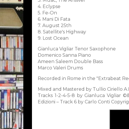
3. Music, The Answer
4. Eclypse
5. Fe-On
6. Mani Di Fata
7. August 25th
8. Satellite's Highway
9. Lost Ocean
Gianluca Vigliar Tenor Saxophone
Domenico Sanna Piano
Ameen Saleem Double Bass
Marco Valeri Drums
Recorded in Rome in the "Extrabeat Rec
Mixed and Mastered by Tullio Ciriello A
Tracks 1-2-4-5-8 by Gianluca Vigliar
Edizioni – Track 6 by Carlo Conti Copyr