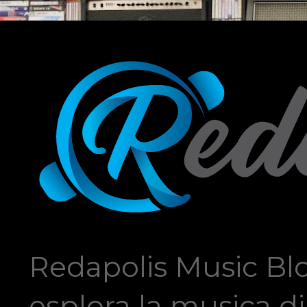
Redapolis Music Blo
esplora la musica di