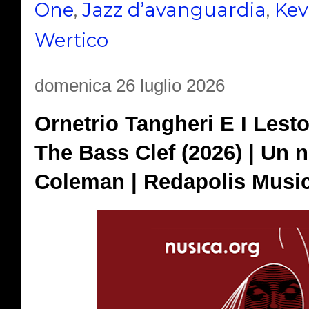
One
,
Jazz d’avanguardia
,
Kev
Wertico
domenica 26 luglio 2026
Ornetrio Tangheri E I Lesto
The Bass Clef (2026) | Un 
Coleman | Redapolis Musi