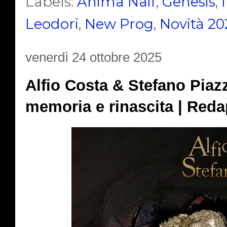
Labels:
Anima Naif
,
Genesis
,
Leodori
,
New Prog
,
Novità 20
venerdì 24 ottobre 2025
Alfio Costa & Stefano Piaz
memoria e rinascita | Reda