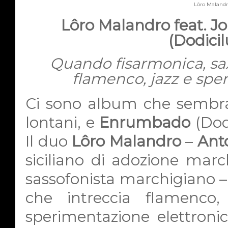
Lôro Malandr
Lôro Malandro feat. 
(Dodicil
Quando fisarmonica, sax 
flamenco, jazz e spe
Ci sono album che sembra
lontani, e
Enrumbado
(Dod
Il duo
Lôro Malandro
–
Ant
siciliano di adozione mar
sassofonista marchigiano – 
che intreccia flamenco, 
sperimentazione elettronic