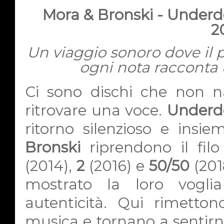
Mora & Bronski - Underdo
2
Un viaggio sonoro dove il p
ogni nota racconta 
Ci sono dischi che non n
ritrovare una voce.
Underdo
ritorno silenzioso e insi
Bronski
riprendono il filo
(2014),
2
(2016) e
50/50
(201
mostrato la loro voglia
autenticità. Qui rimetton
musica e tornano a sentirne 