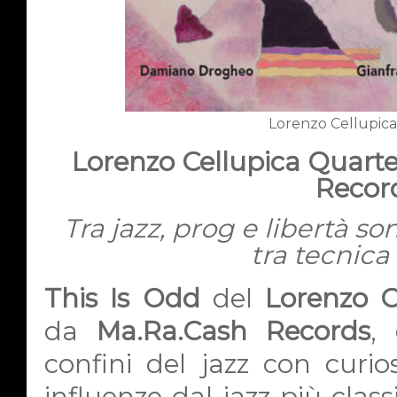
Lorenzo Cellupica
Lorenzo Cellupica Quarte
Record
Tra jazz, prog e libertà so
tra tecnic
This Is Odd
del
Lorenzo C
da
Ma.Ra.Cash Records
,
confini del jazz con curi
influenze dal jazz più class