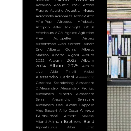
Accauno
Acoustic rock
Action
Acustic Music
Figures
Acuistic
Aereostella
Aeronauts
AetheR
Afro
Afro-Pop
Afrobeat
Afrobeats
Afropop
After Midnight 00.01
Afterhours
AGA
Ageless
Agitation
Free
Agropelter
Airbag
Airportman
Alan Sorrenti
Albert
Eno
Alberto Gurrisi
Alberto
Marsico
Alberto Rigoni
Album
Album 2023
Album
2022
Album 2025
2024
Album
Live
Aldo Pinelli
AleLoi
Alessandro Carloni
Alessandro
Castriota Scanderbeg
Alessandro
D’Alessandro
Alessandro Fedrigo
Alessandro Minetto
Alessandro
Serra
Alessandro Serravalle
Alessandro Usai
Alessio Cappello
Alfredo
Alex Baccari
Alfio Costa
Buonumori
Alfredo Marasti
Allman Brothers Band
Alianti
Alphataurus
Alter Echo