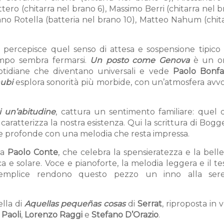
tero (chitarra nel brano 6), Massimo Berri (chitarra nel b
ano Rotella (batteria nel brano 10), Matteo Nahum (chit
si percepisce quel senso di attesa e sospensione tipico 
empo sembra fermarsi.
Un posto come Genova
è un o
quotidiane che diventano universali e vede
Paolo Bonf
nubi
esplora sonorità più morbide, con un’atmosfera avv
 un’abitudine
, cattura un sentimento familiare: quel d
caratterizza la nostra esistenza. Qui la scrittura di Bogge
de profonde con una melodia che resta impressa.
la
Paolo Conte
, che celebra la spensieratezza e la bell
a e solare. Voce e pianoforte, la melodia leggera e il t
ità semplice rendono questo pezzo un inno alla ser
lla di
Aquellas pequeñas cosas
di
Serrat
, riproposta in 
 Paoli
,
Lorenzo Raggi
e
Stefano D’Orazio
.