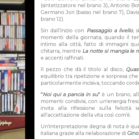
(sintetizzatore nel brano 3), Antonio Bot
Germano Jori (basso nel brano 7), Davi
brano 12).
Sin dall’inizio con
Passaggio a livello
, 
momenti della giornata, quando il t
intimo alla città, fatto di immagini 
chitarra, mentre
La notte si mangia le 
e accenti raffinati.
Il pezzo che dà il titolo al disco,
Quasi
equilibrio tra ripetizione e sorpresa che 
particolarmente incisiva, toccando cor
"
Noi qui a pancia in su
"
è un brano, al
momenti condivisi, con un'energia fresc
invita alla riflessione sulla felic
all'accettazione della vita così com'è.
Un'interpretazione degna di nota è que
italiana grazie alla rielaborazione di
Gino