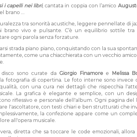
 i capelli nei libri
, cantata in coppia con l’amico
August
el brano …
uralezza tra sonorità acustiche, leggere pennellate di j
 brano vivo e pulsante. C’è un equilibrio sottile tra
tare ogni parola senza forzature.
rsi strada piano piano, conquistando con la sua spontane
lentamente, come una chiacchierata con un vecchio amico
e.
el disco sono curate da
Giorgio Finamore
e
Melissa B
la fotografia di copertina. Le foto interne sono invece 
a qualità, con una cura nei dettagli che rispecchia l'at
musicale. La grafica è elegante e semplice, con un des
l tono riflessivo e personale dell'album. Ogni pagina del 
l'ascoltatore, con testi chiari e ben strutturati che in
Complessivamente, la confezione appare come un comp
ore all'opera musicale.
era, diretta che sa toccare le code emozionali, allora