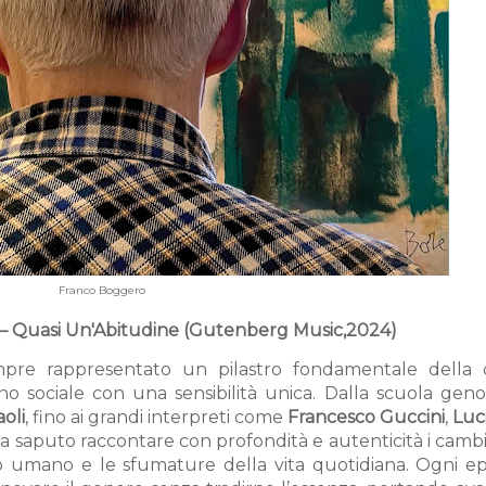
Franco Boggero
 – Quasi Un'Abitudine (Gutenberg Music,2024)
mpre rappresentato un pilastro fondamentale della 
o sociale con una sensibilità unica. Dalla scuola geno
oli
, fino ai grandi interpreti come
Francesco Guccini
,
Luc
o ha saputo raccontare con profondità e autenticità i cam
imo umano e le sfumature della vita quotidiana. Ogni e