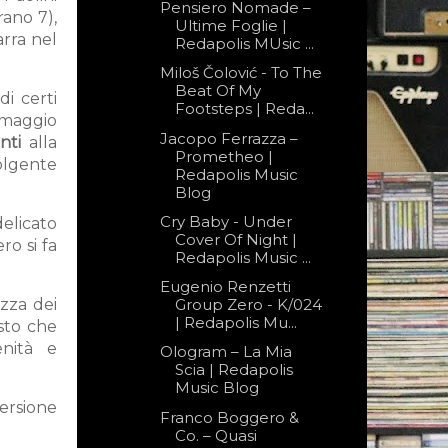
Pensiero Nomade –
rano 7),
Ultime Foglie |
arra nel
Redapolis MUsic ...
Miloš Čolović - To The
Beat Of My
di certi
Footsteps | Reda...
maggio
Jacopo Ferrazza –
anti
alla
Prometheo |
olgente
Redapolis Music
Blog
Cry Baby - Under
elicato
Cover Of Night |
ro si fa
Redapolis Music ...
Eugenio Renzetti
ezza dei
Group Zero - K/024
| Redapolis Mu...
esto che
enità e
Ologram – La Mia
Scia | Redapolis
Music Blog
versione
Franco Boggero &
Co. – Quasi