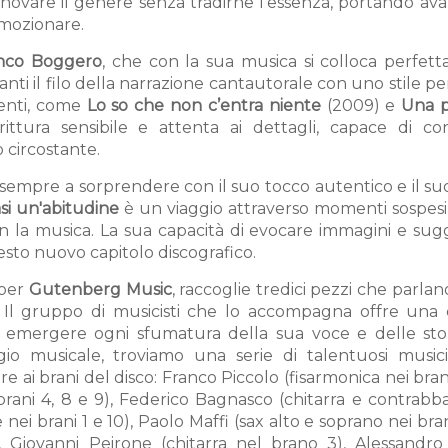
nnovare il genere senza tradirne l’essenza, portando av
emozionare.
nco Boggero
, che con la sua musica si colloca perfet
anti il filo della narrazione cantautorale con uno stile p
denti, come
Lo so che non c’entra niente
(2009) e
Una 
ittura sensibile e attenta ai dettagli, capace di co
 circostante.
e sempre a sorprendere con il suo tocco autentico e il 
i un'abitudine
è un viaggio attraverso momenti sospesi,
on la musica. La sua capacità di evocare immagini e sug
esto nuovo capitolo discografico.
 per
Gutenberg Music
, raccoglie tredici pezzi che parlano
e. Il gruppo di musicisti che lo accompagna offre una 
r emergere ogni sfumatura della sua voce e delle sto
gio musicale, troviamo una serie di talentuosi musici
 ai brani del disco: Franco Piccolo (fisarmonica nei brani 
brani 4, 8 e 9), Federico Bagnasco (chitarra e contrabb
 nei brani 1 e 10), Paolo Maffi (sax alto e soprano nei brani
, Giovanni Peirone (chitarra nel brano 3), Alessandro 