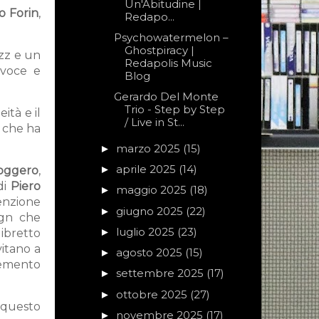
Un'Abitudine |
o Forin
,
Redapo...
Psychowatermelon –
Ghostpiracy |
azz e un
Redapolis Music
 voce e
Blog
Gerardo Del Monte
Trio - Step by Step
ità e il
/ Live in St...
 che ha
marzo 2025
(15)
►
aprile 2025
(14)
►
oggero
,
di
Piero
maggio 2025
(18)
►
tenzione
giugno 2025
(22)
►
ign che
luglio 2025
(23)
►
libretto
vitano a
agosto 2025
(15)
►
lemento
settembre 2025
(17)
►
ottobre 2025
(27)
►
 questo
novembre 2025
(17)
►