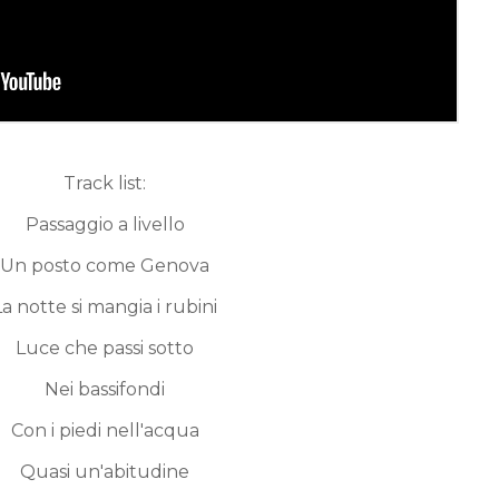
Track list:
Passaggio a livello
Un posto come Genova
La notte si mangia i rubini
Luce che passi sotto
Nei bassifondi
Con i piedi nell'acqua
Quasi un'abitudine