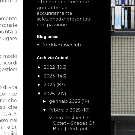
anti una
altro genere, troverete
qui contenuti
accuratamente
tamente
selezionati e presentati
con passione.
ersonale
punta a
Blog amici
niugare
freddymusicclub
suo modo
Archivio Articoli
 ricordi
2022
(106)
►
gestioni
2023
(143)
►
2024
(83)
►
 di vita
2025
(217)
▼
cornice
rie che
gennaio 2025
(14)
►
sti che
febbraio 2025
(10)
▼
2, 4, 6,
Marco Postacchini
asso nei
Octet – Shades Of
 1 e 5),
Blue | Redapol...
Paolini