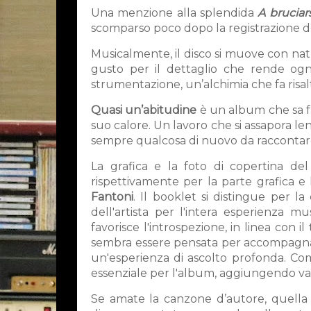
Una menzione alla splendida
A bruciarsi
scomparso poco dopo la registrazione d
Musicalmente, il disco si muove con nat
gusto per il dettaglio che rende ogni
strumentazione, un’alchimia che fa risal
Quasi un’abitudine
è un album che sa fa
suo calore. Un lavoro che si assapora 
sempre qualcosa di nuovo da raccontar
La grafica e la foto di copertina d
rispettivamente per la parte grafica e 
Fantoni
. Il booklet si distingue per l
dell'artista per l'intera esperienza 
favorisce l'introspezione, in linea con i
sembra essere pensata per accompagnare 
un'esperienza di ascolto profonda. 
essenziale per l'album, aggiungendo val
Se amate la canzone d’autore, quella v