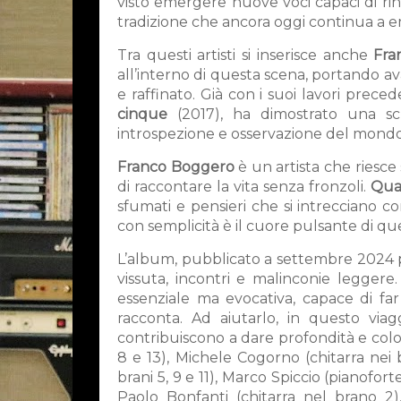
visto emergere nuove voci capaci di ri
tradizione che ancora oggi continua a 
Tra questi artisti si inserisce anche
Fra
all’interno di questa scena, portando av
e raffinato. Già con i suoi lavori prece
cinque
(2017), ha dimostrato una scr
introspezione e osservazione del mondo
Franco Boggero
è un artista che riesc
di raccontare la vita senza fronzoli.
Quas
sfumati e pensieri che si intrecciano c
con semplicità è il cuore pulsante di qu
L’album, pubblicato a settembre 2024
vissuta, incontri e malinconie legger
essenziale ma evocativa, capace di fa
racconta. Ad aiutarlo, in questo viag
contribuiscono a dare profondità e colore
8 e 13), Michele Cogorno (chitarra nei 
brani 5, 9 e 11), Marco Spiccio (pianoforte
Paolo Bonfanti (chitarra nel brano 2)