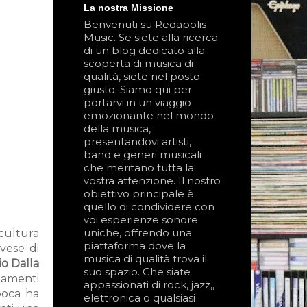
La nostra Missione
Benvenuti su Redapolis
Music. Se siete alla ricerca
di un blog dedicato alla
scoperta di musica di
qualità, siete nel posto
giusto. Siamo qui per
portarvi in un viaggio
emozionante nel mondo
della musica,
presentandovi artisti,
band e generi musicali
che meritano tutta la
vostra attenzione. Il nostro
obiettivo principale è
quello di condividere con
voi esperienze sonore
uniche, offrendo una
cultura
piattaforma dove la
vese di
musica di qualità trova il
io Dalla
suo spazio. Che siate
biamenti
appassionati di rock, jazz,,
poca ha
elettronica o qualsiasi