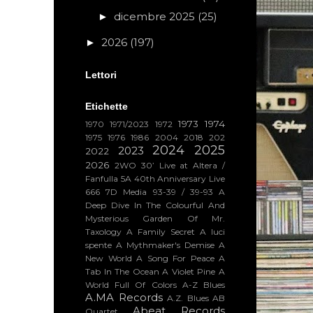
dicembre 2025
(25)
►
2026
(197)
►
Lettori
Etichette
1973
1974
1970
1971/2023
1972
1975
1976
1986
2004
2018
202
2024
2025
2023
2022
2026
2WO
30’ Live at Altera /
Fanfulla 5A
40th Anniversary Live
666
7D Media
93-39 / 39-93
A
Deep Dive In The Colourful And
Mysterious Garden Of Mr.
Taxology
A Family Secret
A luci
spente
A Mythmaker's Demise
A
New World
A Song For Peace
A
Tab In The Ocean
A Violet Pine
A
World Full Of Colors
A-Z Blues
A.MA Records
A.Z. Blues
AB
Abeat Records
Quartet