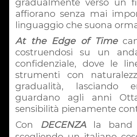
gradualmente verso un fi
affiorano senza mai impors
linguaggio che suona ormai
At the Edge of Time
cam
costruendosi su un and
confidenziale, dove le lin
strumenti con naturalezz
gradualità, lasciando 
guardano agli anni Otta
sensibilità pienamente co
Con
DECENZA
la band s
scegliendo un italiano ces