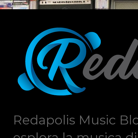
Redapolis Music Blo
esplora la musica di