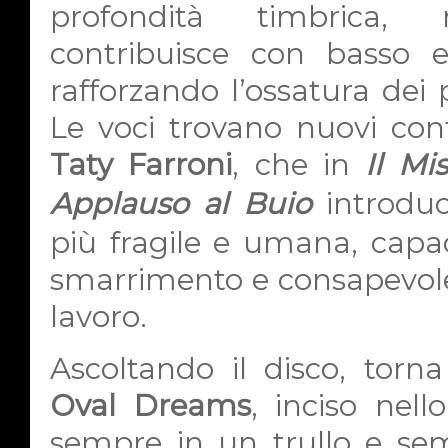
profondità timbrica
contribuisce con basso ele
rafforzando l’ossatura dei
Le voci trovano nuovi cont
Taty Farroni
, che in
Il Mi
Applauso al Buio
introduc
più fragile e umana, capac
smarrimento e consapevolez
lavoro.
Ascoltando il disco, torn
Oval Dreams
, inciso nell
sempre in un trullo e sem