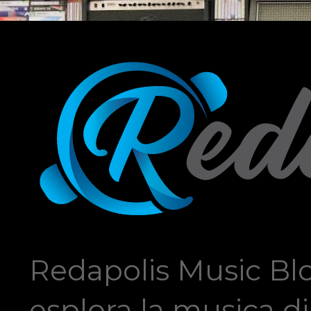
Redapolis Music Blo
esplora la musica di