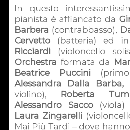
In questo interessantissi
pianista è affiancato da
Gi
Barbera
(contrabbasso),
Da
Cervetto
(batteria) ed i
Ricciardi
(violoncello sol
Orchestra
formata da
Mar
Beatrice Puccini
(primo
Alessandra Dalla Barba,
violino),
Roberta Tumm
Alessandro Sacco
(viola
Laura Zingarelli
(violoncell
Mai Più Tardi – dove hanno