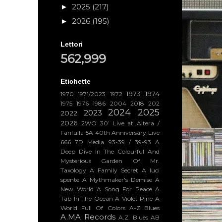
2025
(217)
►
2026
(195)
►
Lettori
562,999
Etichette
1973
1974
1970
1971/2023
1972
1975
1976
1986
2004
2018
202
2024
2025
2023
2022
2026
2WO
30’ Live at Altera /
Fanfulla 5A
40th Anniversary Live
666
7D Media
93-39 / 39-93
A
Deep Dive In The Colourful And
Mysterious Garden Of Mr.
Taxology
A Family Secret
A luci
spente
A Mythmaker's Demise
A
New World
A Song For Peace
A
Tab In The Ocean
A Violet Pine
A
World Full Of Colors
A-Z Blues
A.MA Records
A.Z. Blues
AB