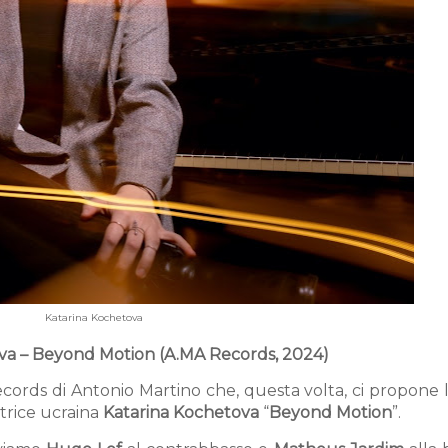
Katarina Kochetova
va – Beyond Motion (A.MA Records, 2024)
ords di Antonio Martino che, questa volta, ci propone l
trice ucraina
Katarina Kochetova
“
Beyond Motion
”.