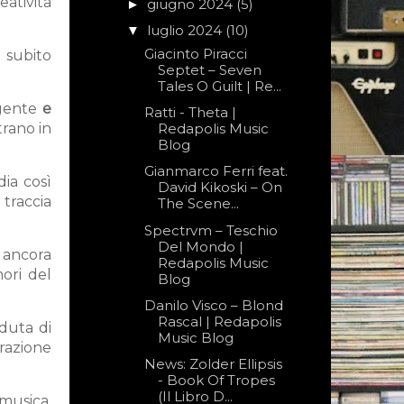
eatività
giugno 2024
(5)
►
luglio 2024
(10)
▼
Giacinto Piracci
 subito
Septet – Seven
Tales O Guilt | Re...
gente
e
Ratti - Theta |
trano in
Redapolis Music
Blog
Gianmarco Ferri feat.
dia così
David Kikoski – On
 traccia
The Scene...
Spectrvm – Teschio
Del Mondo |
, ancora
Redapolis Music
mori del
Blog
Danilo Visco – Blond
Rascal | Redapolis
duta di
Music Blog
razione
News: Zolder Ellipsis
- Book Of Tropes
(Il Libro D...
 musica,