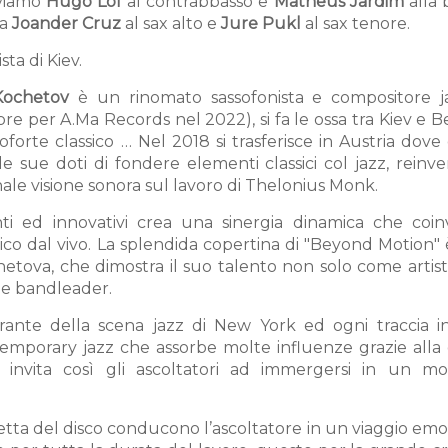
oviamo
Hugo Lof
al contrabbasso e
Matheus Jardim
alla 
da
Joander Cruz
al sax alto e
Jure Pukl
al sax tenore.
ta di Kiev.
ochetov
è un rinomato sassofonista e compositore j
re per A.Ma Records nel 2022), si fa le ossa tra Kiev e 
orte classico … Nel 2018 si trasferisce in Austria dove
 le sue doti di fondere elementi classici col jazz, rein
e visione sonora sul lavoro di Thelonius Monk.
ti ed innovativi crea una sinergia dinamica che coin
ico dal vivo. La splendida copertina di "Beyond Motion" 
etova, che dimostra il suo talento non solo come artista
 e bandleader.
vibrante della scena jazz di New York ed ogni traccia i
temporary jazz che assorbe molte influenze grazie alla
 invita così gli ascoltatori ad immergersi in un m
etta del disco conducono l’ascoltatore in un viaggio em