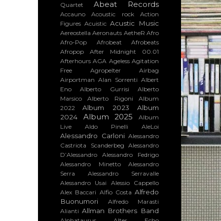
Abeat Records
Quartet
Accauno
Acoustic rock
Action
Acustic Music
Figures
Acuistic
Aereostella
Aeronauts
AetheR
Afro
Afro-Pop
Afrobeat
Afrobeats
Afropop
After Midnight 00.01
Afterhours
AGA
Ageless
Agitation
Free
Agropelter
Airbag
Airportman
Alan Sorrenti
Albert
Eno
Alberto Gurrisi
Alberto
Marsico
Alberto Rigoni
Album
Album 2023
Album
2022
Album 2025
2024
Album
Live
Aldo Pinelli
AleLoi
Alessandro Carloni
Alessandro
Castriota Scanderbeg
Alessandro
D’Alessandro
Alessandro Fedrigo
Alessandro Minetto
Alessandro
Serra
Alessandro Serravalle
Alessandro Usai
Alessio Cappello
Alfredo
Alex Baccari
Alfio Costa
Buonumori
Alfredo Marasti
Allman Brothers Band
Alianti
Alphataurus
Alter Echo