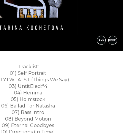
Tracklist:
01) Self Portrait
NTYTWTATST (Things We Say)
03) UntitEled#4
04) Hemma
05) Holmstock
06) Ballad For Natasha
07) Bass Intro
08) Beyond Motion
09) Eternal Goodbyes
10) Directions (In Time)