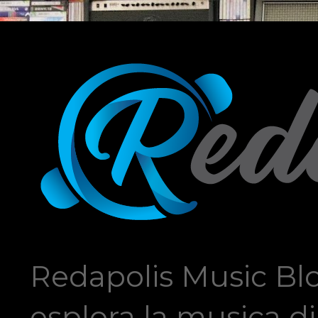
Redapolis Music Blo
esplora la musica di