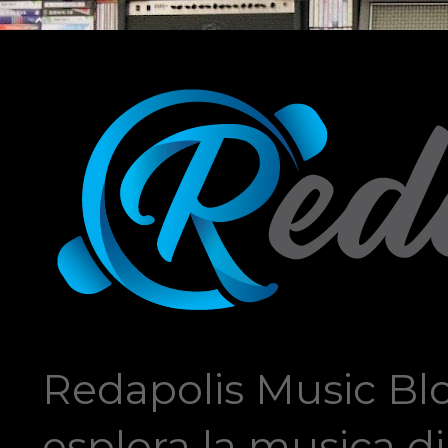
Redapolis Music Blo
esplora la musica di