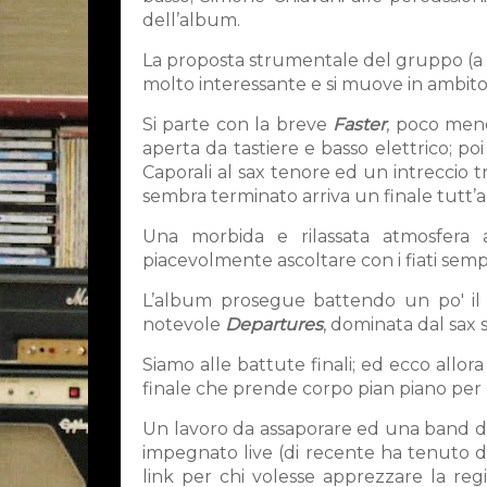
dell’album.
La proposta strumentale del gruppo (a c
molto interessante e si muove in ambito 
Si parte con la breve
Faster
, poco meno
aperta da tastiere e basso elettrico; poi 
Caporali al sax tenore ed un intreccio 
sembra terminato arriva un finale tutt’a
Una morbida e rilassata atmosfera 
piacevolmente ascoltare con i fiati semp
L’album prosegue battendo un po' i
notevole
Departures
, dominata dal sax 
Siamo alle battute finali; ed ecco allor
finale che prende corpo pian piano per p
Un lavoro da assaporare ed una band da 
impegnato live (di recente ha tenuto di
link per chi volesse apprezzare la regis