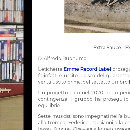
Extra Sauce - 
Di Alfredo Buonumori.
L’etichetta
Emme Record Label
prosegu
fa infatti è uscito il disco del quartet
verità uscito prima, del settetto umbro
Un progetto nato nel 2020, in un period
contingenza il gruppo ha proseguito 
equilibrio.
Sette musicisti sono impegnati nell’al
alla tromba; Federico Papaianni alla c
basso; Simone Chiavani alle percussioni