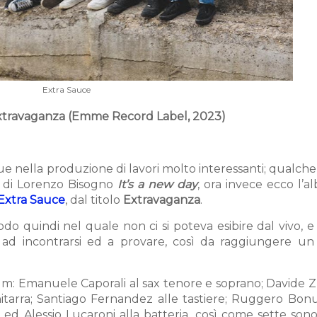
Extra Sauce
Extravaganza (Emme Record Label, 2023)
e nella produzione di lavori molto interessanti; qualch
to di Lorenzo Bisogno
It’s a new day
, ora invece ecco l’a
Extra Sauce
, dal titolo
Extravaganza
.
o quindi nel quale non ci si poteva esibire dal vivo, e
ad incontrarsi ed a provare, così da raggiungere un
bum: Emanuele Caporali al sax tenore e soprano; Davide 
hitarra; Santiago Fernandez alle tastiere; Ruggero Bonu
 ed Alessio Lucaroni alla batteria, così come sette sono