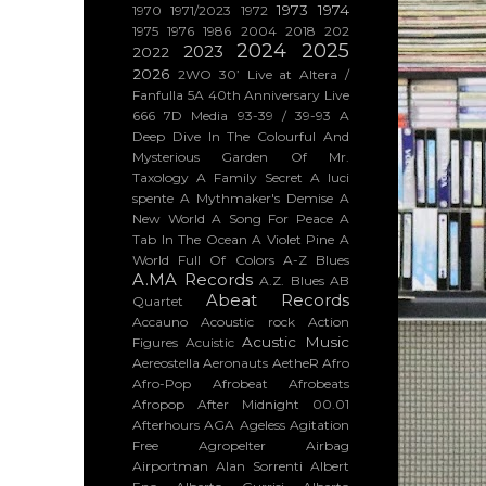
1973
1974
1970
1971/2023
1972
1975
1976
1986
2004
2018
202
2024
2025
2023
2022
2026
2WO
30’ Live at Altera /
Fanfulla 5A
40th Anniversary Live
666
7D Media
93-39 / 39-93
A
Deep Dive In The Colourful And
Mysterious Garden Of Mr.
Taxology
A Family Secret
A luci
spente
A Mythmaker's Demise
A
New World
A Song For Peace
A
Tab In The Ocean
A Violet Pine
A
World Full Of Colors
A-Z Blues
A.MA Records
A.Z. Blues
AB
Abeat Records
Quartet
Accauno
Acoustic rock
Action
Acustic Music
Figures
Acuistic
Aereostella
Aeronauts
AetheR
Afro
Afro-Pop
Afrobeat
Afrobeats
Afropop
After Midnight 00.01
Afterhours
AGA
Ageless
Agitation
Free
Agropelter
Airbag
Airportman
Alan Sorrenti
Albert