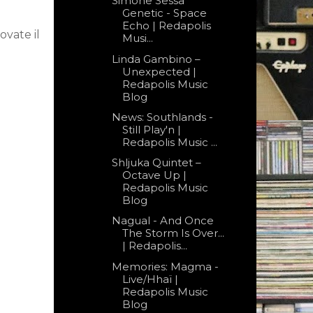
Simone Sessa
Genetic - Space
Echo | Redapolis
ovate il
Musi...
Linda Gambino –
Unexpected |
Redapolis Music
Blog
News: Southlands -
Still Play'n |
Redapolis Music ...
Shljuka Quintet –
Octave Up |
Redapolis Music
Blog
Nagual - And Once
The Storm Is Over...
| Redapolis...
Memories: Magma -
Live/Hhaï |
Redapolis Music
Blog