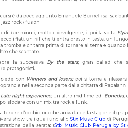
ui si è da poco aggiunto Emanuele Burnelli sal sax bari
jazz rock / fusion.
 di due minuti, molto coinvolgente; è poi la volta
Flyi
ecco i fiati, un riff che ti entra presto in testa, un lungo
tra tromba e chitarra prima di tornare al tema e quando 
ltro che scontato.
apre la successiva
By the stars
; gran ballad che si
re protagonisti.
l piede con
Winners and losers;
poi si torna a rilassars
soprano e nella seconda parte dalla chitarra di Papaianni.
a
Late night experience
, un altro mid time
ed
Ephedra
,
oi sfociare con un mix tra rock e funk.
tenere d’occhio; ora che arriva la bella stagione il gru
versi show tra i quali uno allo
Stix Music Club
di Perugia
trazione della serata: (
Stix Music Club Perugia by Sti