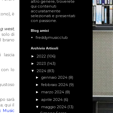
altro genere, troverete
qui contenuti
accuratamente
tono), è
selezionati e presentati
con passione.
ng west
,
Blog amici
 solo di
freddymusicclub
il brano
Archivio Articoli
 lascia
2022
(106)
►
2023
(143)
►
i con lo
2024
(83)
▼
gennaio 2024
(8)
►
 gustoso
febbraio 2024
(9)
►
marzo 2024
(8)
►
aprile 2024
(6)
ppo sarà
►
; qui il
maggio 2024
(13)
▼
x Music