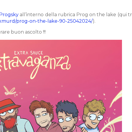
Progsky
all’interno della rubrica Prog on the lake
(
qui tr
xmurd/prog-on-the-lake-90-25042024/
).
rare buon ascolto !!!