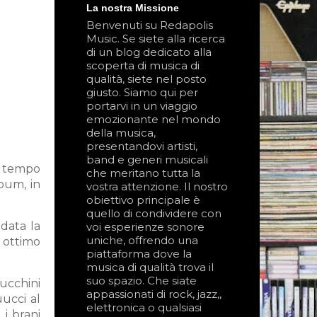
La nostra Missione
Benvenuti su Redapolis
Music. Se siete alla ricerca
di un blog dedicato alla
scoperta di musica di
qualità, siete nel posto
giusto. Siamo qui per
portarvi in un viaggio
emozionante nel mondo
della musica,
presentandovi artisti,
band e generi musicali
e tempo
che meritano tutta la
lbum, in
vostra attenzione. Il nostro
obiettivo principale è
quello di condividere con
 data la
voi esperienze sonore
uniche, offrendo una
 ottimo
piattaforma dove la
musica di qualità trova il
suo spazio. Che siate
Zucchini
appassionati di rock, jazz,,
ucci al
elettronica o qualsiasi
 i brani