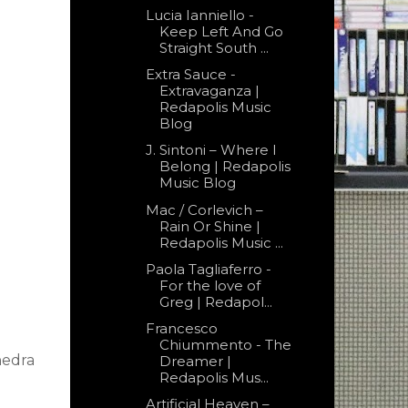
Lucia Ianniello -
Keep Left And Go
Straight South ...
Extra Sauce -
Extravaganza |
Redapolis Music
Blog
J. Sintoni – Where I
Belong | Redapolis
Music Blog
Mac / Corlevich –
Rain Or Shine |
Redapolis Music ...
Paola Tagliaferro -
For the love of
Greg | Redapol...
Francesco
Chiummento - The
hedra
Dreamer |
Redapolis Mus...
Artificial Heaven –