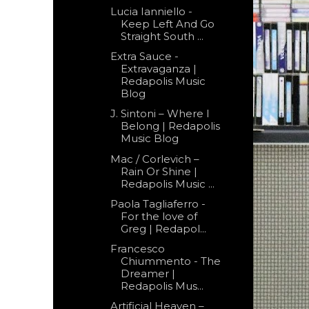
Lucia Ianniello -
Keep Left And Go
Straight South ...
Extra Sauce -
Extravaganza |
Redapolis Music
Blog
J. Sintoni – Where I
Belong | Redapolis
Music Blog
Mac / Corlevich –
Rain Or Shine |
Redapolis Music ...
Paola Tagliaferro -
For the love of
Greg | Redapol...
Francesco
Chiummento - The
Dreamer |
Redapolis Mus...
Artificial Heaven –