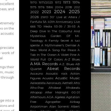
1973
1974
1970
1971/2023
1972
excellent
1975
1976
1986
2004
2018
202
bass, and
2024
2025
2023
2022
2026
2WO
30’ Live at Altera /
Fanfulla 5A
40th Anniversary Live
extremely
666
7D Media
93-39 / 39-93
A
cks on the
Deep Dive In The Colourful And
 acoustic
Mysterious Garden Of Mr.
Taxology
A Family Secret
A luci
spente
A Mythmaker's Demise
A
appreciate
New World
A Song For Peace
A
e work of
Tab In The Ocean
A Violet Pine
A
al.
World Full Of Colors
A-Z Blues
A.MA Records
A.Z. Blues
AB
ngs their
Abeat Records
Quartet
um, music
Accauno
Acoustic rock
Action
y through
Acustic Music
Figures
Acuistic
Aereostella
Aeronauts
AetheR
Afro
Afro-Pop
Afrobeat
Afrobeats
Afropop
After Midnight 00.01
Afterhours
AGA
Ageless
Agitation
ge into a
Free
Agropelter
Airbag
sions and
Airportman
Alan Sorrenti
Albert
t eras of