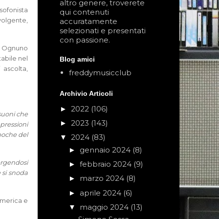
altro genere, troverete
sofonista
qui contenuti
volgente,
accuratamente
selezionati e presentati
con passione.
o. Ognuno
tabile nel
Blog amici
 ascolta,
freddymusicclub
Archivio Articoli
2022
(106)
►
suoni che
2023
(143)
►
pressioni
epoche del
2024
(83)
▼
gennaio 2024
(8)
►
ergendosi
febbraio 2024
(9)
►
 si snoda
marzo 2024
(8)
►
aprile 2024
(6)
►
 America e
maggio 2024
(13)
▼