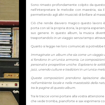
Sono rimasto profondamente colpito da questo gru
nell'interpretare le melodie con maestria, sia i
permettendo agli altri musicisti di brillare al mass
Ciò che rende davvero magico questo lavoro è l'
porta con sé la propria storia, la propria esperie
suo genere. In questo album, la musica divent
trasportandolo in un viaggio senza tempo attraver
Quanto si legge nei loro comunicati si potrebbe t
Immaginate un album che sia come un viaggio att
si fondono in un'unica armonia. Le composizioni 
personali e prospettive uniche. Esplorano le sotti
jazz, unendo culture e tradizioni in un'unica melo
Queste composizioni prendono ispirazione dall
nell'ambiente locale e nella maestosità della na
tra le pagine di questo album.
Tra le tracce vorrei portare alla vostra attenzione 
che vede tromba, pianoforte e sax esprimersi con