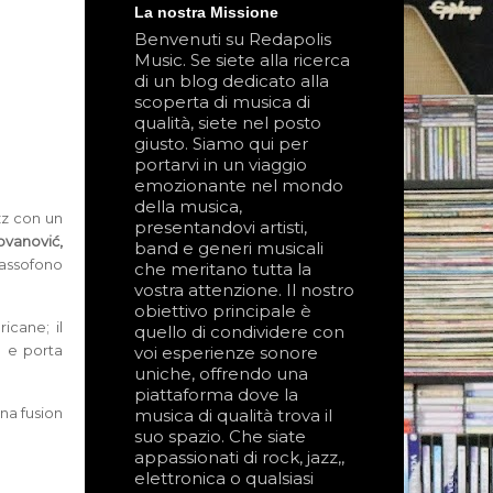
La nostra Missione
Benvenuti su Redapolis
Music. Se siete alla ricerca
di un blog dedicato alla
scoperta di musica di
qualità, siete nel posto
giusto. Siamo qui per
portarvi in un viaggio
emozionante nel mondo
della musica,
zz con un
presentandovi artisti,
vanović,
band e generi musicali
assofono
che meritano tutta la
vostra attenzione. Il nostro
obiettivo principale è
icane; il
quello di condividere con
e e porta
voi esperienze sonore
uniche, offrendo una
piattaforma dove la
una fusion
musica di qualità trova il
suo spazio. Che siate
appassionati di rock, jazz,,
elettronica o qualsiasi