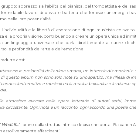
ppo; apprezzo sia l'abilità del pianista, del trombettista e del sas
l formidabile lavoro di basso e batteria che fornisce un'energia tra
imo delle loro potenzialità.
individualità e la libertà di espressione di ogni musicista coinvolt
nza e la propria visione, contribuendo a creare un'opera unica ed inimi
a un linguaggio universale che parla direttamente al cuore di chi
so le profondità dell'arte e dell'emozione.
radurre così:
raverso le profondità dell'anima umana, un intreccio di emozioni e 
di questo album non sono solo note su uno spartito, ma riflessi di im
li connessioni emotive e musicali tra la musica balcanica e le diverse 
dia.
e atmosfere evocate nelle opere letterarie di autori serbi, imm
tura circostante. Ogni nota è un racconto, ogni accordo una poesia che
“
What If…”
, brano dalla struttura ritmica decisa che porta i Balcani in
 assoli veramente affascinanti.