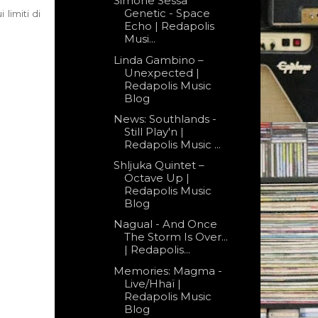
Simone Sessa
Genetic - Space
 limiti di
Echo | Redapolis
Musi...
Linda Gambino –
Unexpected |
Redapolis Music
Blog
News: Southlands -
Still Play'n |
Redapolis Music ...
Shljuka Quintet –
Octave Up |
Redapolis Music
Blog
Nagual - And Once
The Storm Is Over...
| Redapolis...
Memories: Magma -
Live/Hhaï |
Redapolis Music
Blog