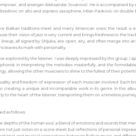
composer, and arranger Aleksandar Jovanović. He is accompanied by 
Obradovic on alto and soprano saxophone, Milan Pavkovic on double 
e Balkan traditions meet and marry American ones; the result is 
ause their vision of jazz is very current and brings freshness to the tra
ineup, all signed by Shljuka, are open, airy, and often merge into an
s leaves its mark with personality.
o be explored by the listener. I was deeply impressed by this group; I 
xophonist in interpreting the melodies masterfully, and the formidabl
 allowing the other musicians to shine to the fullest of their potenti
duality and freedom of expression of each musician involved. Each bri
to creating a unique and incomparable work in its genre. In this alb
y to the heart of the listener, transporting them on a timeless journe
ed as follows:
the depths of the human soul, a blend of emotions and sounds that mer
re not just notes on a score sheet but reflections of personal impres
motional and musical connections between Balkan music and differen