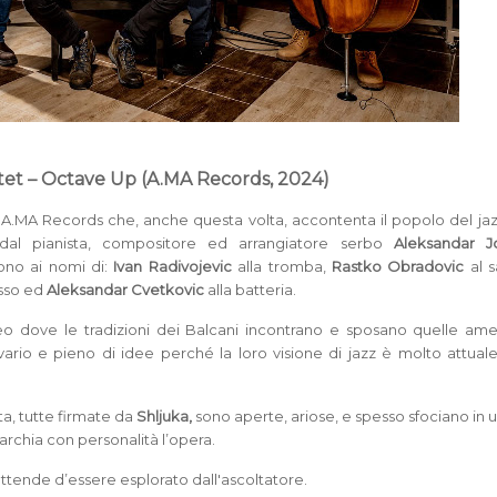
tet – Octave Up (A.MA Records, 2024)
A.MA Records che, anche questa volta, accontenta il popolo del ja
 dal pianista, compositore ed arrangiatore serbo
Aleksandar Jo
ono ai nomi di:
Ivan Radivojevic
alla tromba,
Rastko Obradovic
al s
sso ed
Aleksandar Cvetkovic
alla batteria.
 dove le tradizioni dei Balcani incontrano e sposano quelle amer
ario e pieno di idee perché la loro visione di jazz è molto attual
a, tutte firmate da
Shljuka,
sono aperte, ariose, e spesso sfociano in 
archia con personalità l’opera.
ttende d’essere esplorato dall'ascoltatore.