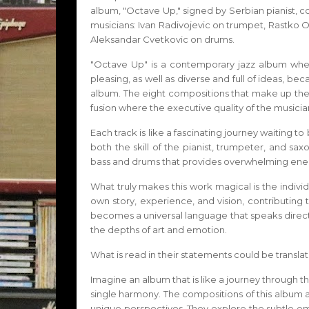
album, "Octave Up," signed by Serbian pianist, 
musicians: Ivan Radivojevic on trumpet, Rastko 
Aleksandar Cvetkovic on drums.
"Octave Up" is a contemporary jazz album wher
pleasing, as well as diverse and full of ideas, bec
album. The eight compositions that make up the l
fusion where the executive quality of the musician
Each track is like a fascinating journey waiting t
both the skill of the pianist, trumpeter, and sa
bass and drums that provides overwhelming energy,
What truly makes this work magical is the indivi
own story, experience, and vision, contributing 
becomes a universal language that speaks directl
the depths of art and emotion.
What is read in their statements could be translat
Imagine an album that is like a journey through 
single harmony. The compositions of this album a
unique perspectives. They explore the subtle e