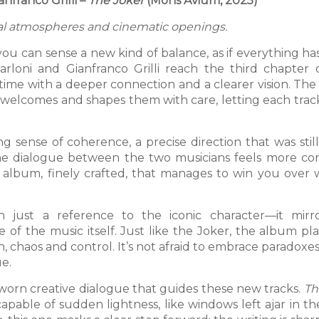
anfranco Grilli –
The Joker
(Mons Avium, 2025)
l atmospheres and cinematic openings.
 you can sense a new kind of balance, as if everything has
arloni and Gianfranco Grilli reach the third chapter o
 time with a deeper connection and a clearer vision. The
t welcomes and shapes them with care, letting each trac
g sense of coherence, a precise direction that was stil
the dialogue between the two musicians feels more con
d album, finely crafted, that manages to win you over 
 just a reference to the iconic character—it mirr
of the music itself. Just like the Joker, the album pla
, chaos and control. It’s not afraid to embrace paradoxes
e.
ell-worn creative dialogue that guides these new tracks.
Th
pable of sudden lightness, like windows left ajar in th