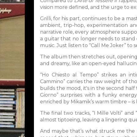
Compared to
L’Arte di Tessere il Tappet
vision more defined, and the urge to exp
Grilli, for his part, continues to be a 
ambient, trip-hop, experimentation an
narrative role, every atmosphere supp
a guitar that no longer needs to stand 
music. Just listen to “Call Me Joker” t
The album then stretches out, opening in
and dreamy, like an open-eyed hallucin
“Ho Chiesto al Tempo” strikes an inti
Cammino” carries the raw weight of thoug
builds the mood, it's in the second half
Giorno” surprises with a funky energy
enriched by Mikamik’s warm timbre – is
The final two tracks, “I Mille Volti” an
almost tiptoeing, leaving a lingering qu
And maybe that’s what struck me the