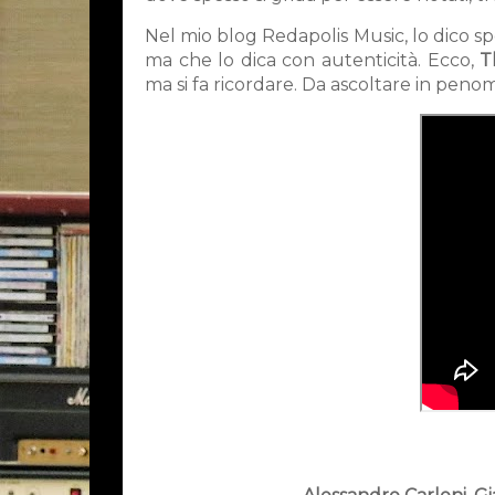
Nel mio blog Redapolis Music, lo dico s
ma che lo dica con autenticità. Ecco,
T
ma si fa ricordare. Da ascoltare in penom