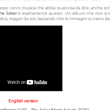
pesso: cerco musica che abbia qualcosa da dire, anche so
he Joker
è esattamente questo. Un album che non si 
bra, magari da soli, lasciando che le immagini si creino da
English version