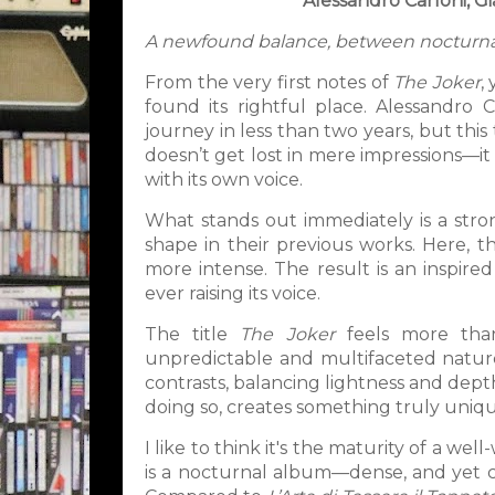
Alessandro Carloni, Gi
A newfound balance, between nocturna
From the very first notes of
The Joker
,
found its rightful place. Alessandro C
journey in less than two years, but this
doesn’t get lost in mere impressions—i
with its own voice.
What stands out immediately is a stron
shape in their previous works. Here, 
more intense. The result is an inspire
ever raising its voice.
The title
The Joker
feels more than
unpredictable and multifaceted nature 
contrasts, balancing lightness and depth
doing so, creates something truly uniqu
I like to think it's the maturity of a w
is a nocturnal album—dense, and yet ca