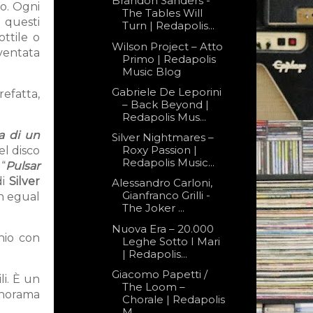
Brandon Sanders -
o. Ogni
The Tables Will
 questi
Turn | Redapolis...
ttile o
Wilson Project – Atto
iventata
Primo | Redapolis
Music Blog
Gabriele De Leporini
refatta,
– Back Beyond |
Redapolis Mus...
a di un
Silver Nightmares –
Roxy Passion |
el disco
Redapolis Music...
“
Pulsar
di
Silver
Alessandro Carloni,
Gianfranco Grilli -
in egual
The Joker ...
Nuova Era – 20.000
hio con
Leghe Sotto I Mari
| Redapolis...
Giacomo Papetti /
li. È un
The Loom –
anorama
Chorale | Redapolis
M...