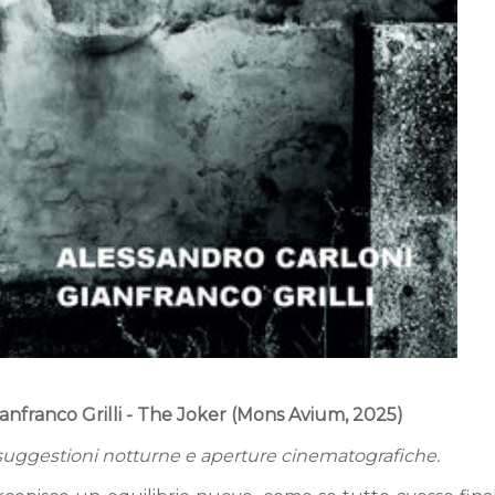
ianfranco Grilli - The Joker (Mons Avium, 2025)
ra suggestioni notturne e aperture cinematografiche.