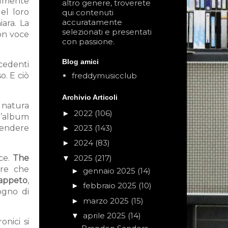
almente
altro genere, troverete
el loro
qui contenuti
accuratamente
ara. La
selezionati e presentati
con voce
con passione.
Blog amici
cedenti
freddymusicclub
o. E ciò
Archivio Articoli
 natura
2022
(106)
►
l’album
prendere
2023
(143)
►
2024
(83)
►
2025
(217)
ce.
The
▼
ure che
gennaio 2025
(14)
►
 Tappeto
,
febbraio 2025
(10)
►
sogno di
marzo 2025
(15)
►
aprile 2025
(14)
▼
onici si