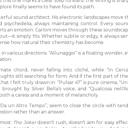
o
, this one marks a clear step forward: the writing is shar
lore finally seems to have found its path.
masterful sound architect. His electronic landscapes move
d psychedelia, always maintaining control. Every soun
orts an emotion. Carloni moves through these soundscap
out—it simply fits. Whether subtle or edgy, it always se
o sense how natural their chemistry has become.
 various directions. “Allunaggio” is a floating wonder, 
ation.
mate chord, never falling into cliché, while “In Cerc
hts still searching for form. And if the first part of t
 that I felt truly drawn in: “Pulsar 47” is pure cinema, “
 brought by Silver Bella’s voice, and “Qualcosa nell’A
 both a caress and a moment of melancholy.
d “Da un Altro Tempo”, seem to close the circle with ten
estion rather than an answer.
 most:
The Joker
doesn’t rush, doesn’t aim for easy effects