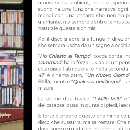
muovono tra ambient, trip-hop, sperime
suono ha una funzione narrativa, ogni
mondi con una chitarra che non ha più 
graffiante, ma sempre dentro la musica.
naturale questa alchimia.
Poi il disco si apre, si allunga in direzion
che sembra uscita da un sogno a occhi a
“
Ho Chiesto al Tempo
” tocca corde in
Cammino
” ha la forza ruvida di un pen
costruisce l’atmosfera, è nella seconda
47
” è cinema puro, “
Un Nuovo Giorno
Bella
, mentre “
Qualcosa nell’Acqua
” – a
misura.
Le ultime due tracce, “
I Mille Volti
” e 
delicatezza, quasi in punta di piedi, la
E forse è proprio questo che mi ha colp
disco che sussurra, ma sa restare. Che
dove spesso si grida per essere notati, tr