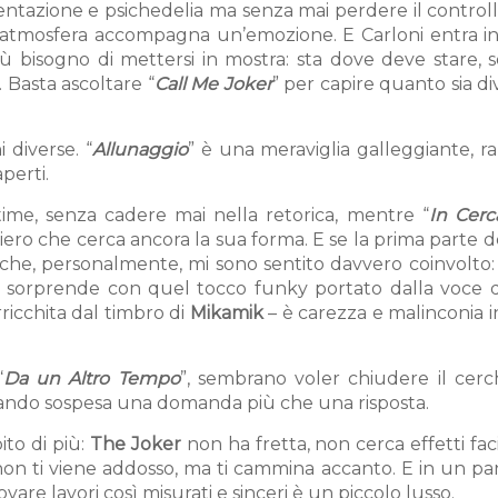
ntazione e psichedelia ma senza mai perdere il controll
 atmosfera accompagna un’emozione. E Carloni entra in
bisogno di mettersi in mostra: sta dove deve stare, so
 Basta ascoltare “
Call Me Joker
” per capire quanto sia d
i diverse. “
Allunaggio
” è una meraviglia galleggiante, ra
perti.
time, senza cadere mai nella retorica, mentre “
In Cerc
siero che cerca ancora la sua forma. E se la prima parte d
 che, personalmente, mi sono sentito davvero coinvolto: 
” sorprende con quel tocco funky portato dalla voce 
rricchita dal timbro di
Mikamik
– è carezza e malinconia 
“
Da un Altro Tempo
”, sembrano voler chiudere il cerc
sciando sospesa una domanda più che una risposta.
ito di più:
The Joker
non ha fretta, non cerca effetti faci
 non ti viene addosso, ma ti cammina accanto. E in un p
ovare lavori così misurati e sinceri è un piccolo lusso.