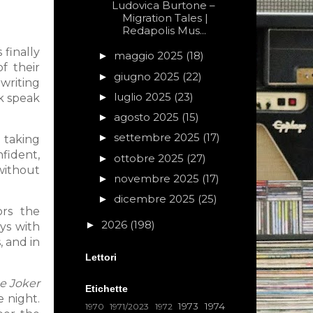
Ludovica Burtone –
Migration Tales |
Redapolis Mus...
 finally
maggio 2025
(18)
►
f their
giugno 2025
(22)
►
 writing
luglio 2025
(23)
►
k speak
agosto 2025
(15)
►
settembre 2025
(17)
►
l taking
fident,
ottobre 2025
(27)
►
without
novembre 2025
(17)
►
dicembre 2025
(25)
►
ors the
2026
(198)
►
ys with
, and in
Lettori
e Joker
Etichette
e night.
1973
1974
1970
1971/2023
1972