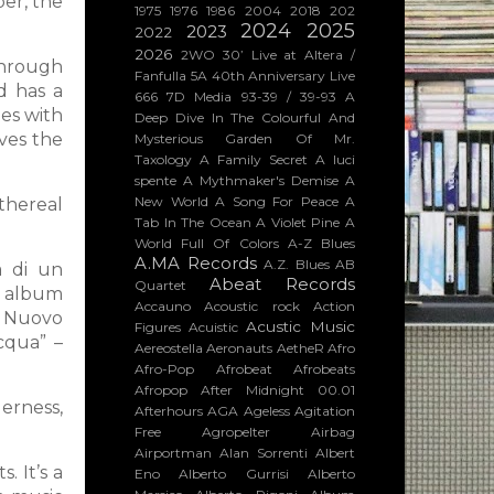
per, the
1975
1976
1986
2004
2018
202
2024
2025
2023
2022
2026
2WO
30’ Live at Altera /
 through
Fanfulla 5A
40th Anniversary Live
d has a
666
7D Media
93-39 / 39-93
A
es with
Deep Dive In The Colourful And
rves the
Mysterious Garden Of Mr.
Taxology
A Family Secret
A luci
spente
A Mythmaker's Demise
A
New World
A Song For Peace
A
ethereal
Tab In The Ocean
A Violet Pine
A
World Full Of Colors
A-Z Blues
A.MA Records
A.Z. Blues
AB
a di un
Abeat Records
Quartet
he album
Accauno
Acoustic rock
Action
Un Nuovo
Acustic Music
Figures
Acuistic
cqua” –
Aereostella
Aeronauts
AetheR
Afro
Afro-Pop
Afrobeat
Afrobeats
Afropop
After Midnight 00.01
derness,
Afterhours
AGA
Ageless
Agitation
Free
Agropelter
Airbag
Airportman
Alan Sorrenti
Albert
. It’s a
Eno
Alberto Gurrisi
Alberto