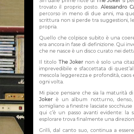
Sin dalle prime note di
The Joker
si pe
trovato il proprio posto.
Alessandro Ca
percorso in meno di due anni, ma ques
scrittura non si perde tra suggestioni, 
propria.
Quello che colpisce subito è una coere
era ancora in fase di definizione. Qui inve
che ne nasce è un disco curato nei dettag
Il titolo
The Joker
non è solo una cita
imprevedibile e sfaccettata di quest’a
mescola leggerezza e profondità, caos 
ogni volta.
Mi piace pensare che sia la maturità 
Joker
è un album notturno, denso, e
somigliano a finestre lasciate socchius
qui c’è un passo avanti evidente: la s
esplorare trova finalmente una direzion
Grilli, dal canto suo, continua a essere