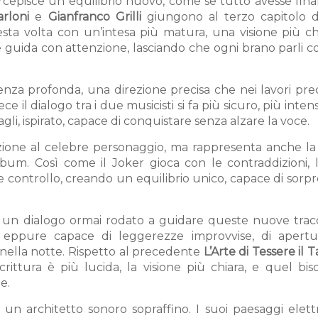
rcepisce un equilibrio nuovo, come se tutto avesse fin
rloni
e
Gianfranco Grilli
giungono al terzo capitolo d
ta volta con un’intesa più matura, una visione più chi
le guida con attenzione, lasciando che ogni brano parli 
nza profonda, una direzione precisa che nei lavori pre
ce il dialogo tra i due musicisti si fa più sicuro, più intens
li, ispirato, capace di conquistare senza alzare la voce.
zione al celebre personaggio, ma rappresenta anche la
lbum. Così come il Joker gioca con le contraddizioni, 
e controllo, creando un equilibrio unico, capace di sor
di un dialogo ormai rodato a guidare queste nuove trac
ppure capace di leggerezze improvvise, di apert
e nella notte. Rispetto al precedente
L’Arte di Tessere il
crittura è più lucida, la visione più chiara, e quel bi
e.
 un architetto sonoro sopraffino. I suoi paesaggi elettr