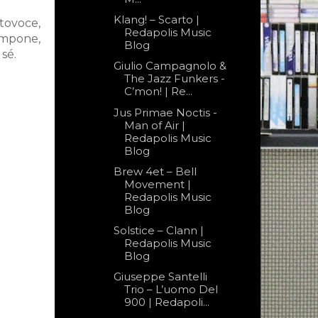
Klang! – Scarto |
ttovoce,
Redapolis Music
impone,
Blog
 sé.
Giulio Campagnolo &
The Jazz Funkers -
C’mon! | Re...
Jus Primae Noctis -
Man of Air |
Redapolis Music
Blog
Brew 4et – Bell
Movement |
Redapolis Music
Blog
Solstice – Clann |
Redapolis Music
Blog
Giuseppe Santelli
Trio – L’uomo Del
900 | Redapoli...