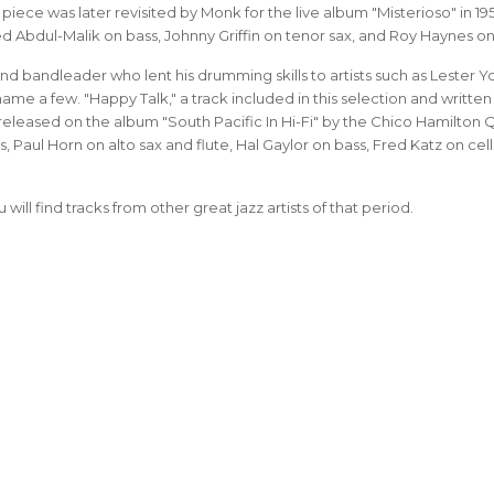
 piece was later revisited by Monk for the live album "Misterioso" in 19
ed Abdul-Malik on bass, Johnny Griffin on tenor sax, and Roy Haynes o
 bandleader who lent his drumming skills to artists such as Lester Y
ame a few. "Happy Talk," a track included in this selection and written
leased on the album "South Pacific In Hi-Fi" by the Chico Hamilton Q
 Paul Horn on alto sax and flute, Hal Gaylor on bass, Fred Katz on cel
ill find tracks from other great jazz artists of that period.