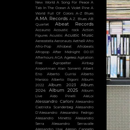
New World
A Song For Peace
A
Tab In The Ocean
A Violet Pine
A
World Full Of Colors
A-Z Blues
A.MA Records
A.Z. Blues
AB
Abeat Records
Quartet
Accauno
Acoustic rock
Action
Acustic Music
Figures
Acuistic
Aereostella
Aeronauts
AetheR
Afro
Afro-Pop
Afrobeat
Afrobeats
Afropop
After Midnight 00.01
Afterhours
AGA
Ageless
Agitation
Free
Agropelter
Airbag
Airportman
Alan Sorrenti
Albert
Eno
Alberto Gurrisi
Alberto
Marsico
Alberto Rigoni
Album
Album 2023
Album
2022
Album 2025
2024
Album
Live
Aldo Pinelli
AleLoi
Alessandro Carloni
Alessandro
Castriota Scanderbeg
Alessandro
D’Alessandro
Alessandro Fedrigo
Alessandro Minetto
Alessandro
Serra
Alessandro Serravalle
Alessandro Usai
Alessio Cappello