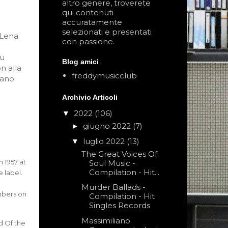
altro genere, troverete
qui contenuti
accuratamente
selezionati e presentati
 Lena
con passione.
fu
Blog amici
n alla
freddymusicclub
sano
Archivio Articoli
2022
(106)
▼
giugno 2022
(7)
►
luglio 2022
(13)
▼
The Great Voices Of
n 1957 at
Soul Music -
Compilation - Hit...
 label.
Murder Ballads -
mbers on
Compilation - Hit
Singles Records
Massimiliano
d Of the