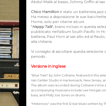
Abdul-Malik al basso, Johnny Griffin al sax
Chico Hamilton
è stato un batterista jaz
Ha messo a disposizione le sue bacchette 
Horne, solo per citarne alcuni.
"
Happy Talk
", brano incluso in questa sel
pubblicato nell'album South Pacific In Hi-
batteria, Paul Horn al sax alto ed al flaut
alla chitarra.
Vi consiglio di ascoltare questa selezione do
periodo.
Versione in inglese
"Blue Train" by John Coltrane, featured in this se
Van Gelder Studio in Hackensack, New Jersey, an
The album was recorded during Coltrane's time a
accompanying musicians include Lee Morgan on 
bass, and Philly Joe Jones on drums.
"Misterioso" was the first 12-bar blues written by