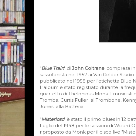
The Greatests Jazz Tunes Recorded In 1957 
"
Blue Train
" di
John Coltrane
, compresa in
sassofonista nel 1957 ai Van Gelder Stud
pubblicato nel 1958 per l'etichetta Blue 
L'album è stato registrato durante la fr
quartetto di Thelonious Monk. I musicist
Tromba, Curtis Fuller al Trombone, Kenny
Jones alla Batteria.
"
Misterioso
" è stato il primo blues in 12 ba
Luglio del 1948 per le sessioni di Wizard Of
riproposto da Monk per il disco live "Mist