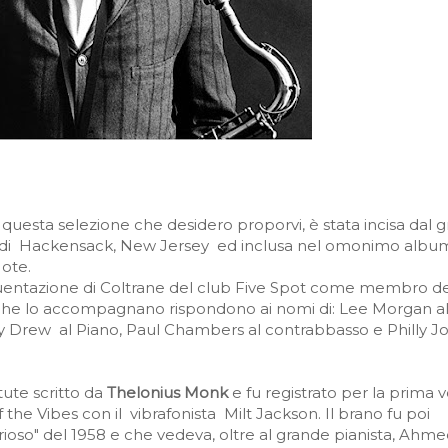
& 1958 (Remastered)
 questa selezione che desidero proporvi, è stata incisa dal 
io di Hackensack, New Jersey
ed inclusa nel omonimo albu
Note.
equentazione di Coltrane del club Five Spot come membro d
i che lo accompagnano rispondono ai nomi di: Lee Morgan al
 Drew al Piano, Paul Chambers al contrabbasso e Philly J
ttute scritto da
Thelonius Monk
e fu registrato per la prima vo
 the Vibes con il vibrafonista Milt Jackson. Il brano fu poi
erioso" del 1958 e che vedeva, oltre al grande pianista, Ahm