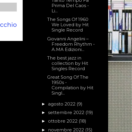
Tanto Tempo Fa
Prima Del Caos -
Li...
The Songs Of 1960
ecchio
We Loved by Hit
Single Record
Giovanni Angelini –
Freedom Rhythm -
A.MA Edizioni...
The best jazz in
collection by Hit
Singles Record
Great Song Of The
1950s -
Compilation by Hit
Singl...
agosto 2022
(9)
►
settembre 2022
(19)
►
ottobre 2022
(18)
►
novembre 2022
(15)
►