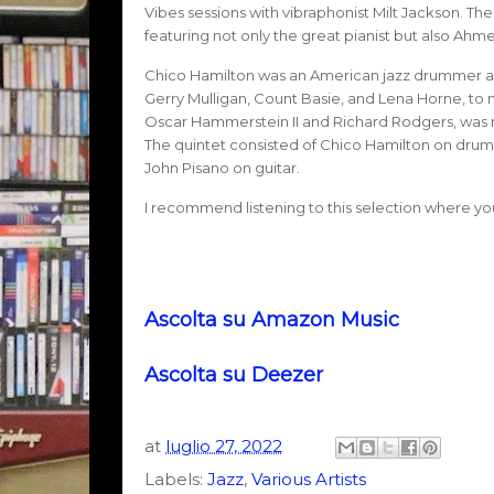
Vibes sessions with vibraphonist Milt Jackson. The
featuring not only the great pianist but also Ahm
Chico Hamilton was an American jazz drummer and
Gerry Mulligan, Count Basie, and Lena Horne, to n
Oscar Hammerstein II and Richard Rodgers, was re
The quintet consisted of Chico Hamilton on drums,
John Pisano on guitar.
I recommend listening to this selection where you w
Ascolta su Amazon Music
Ascolta su Deezer
at
luglio 27, 2022
Labels:
Jazz
,
Various Artists