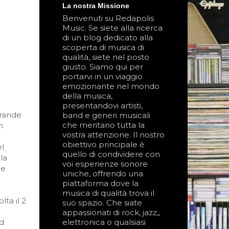
La nostra Missione
Benvenuti su Redapolis
Music. Se siete alla ricerca
di un blog dedicato alla
scoperta di musica di
qualità, siete nel posto
giusto. Siamo qui per
portarvi in un viaggio
emozionante nel mondo
della musica,
presentandovi artisti,
grande
band e generi musicali
che meritano tutta la
m
vostra attenzione. Il nostro
obiettivo principale è
el
quello di condividere con
la
voi esperienze sonore
oe
uniche, offrendo una
piattaforma dove la
musica di qualità trova il
lta il 2
suo spazio. Che siate
appassionati di rock, jazz,,
ed
elettronica o qualsiasi