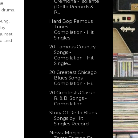
Cremona - Isolante
58,
(Delta Records &
n drums.
P...
Hard Bop Famous
oung,
Tunes -
 by
Compilation - Hit
uintet.
Singles ...
lo, and
20 Famous Country
Songs -
Compilation - Hit
Single...
20 Greatest Chicago
Blues Songs -
Compilation - Hi...
20 Greatests Classic
R. & B. Songs -
Compilation -...
Story Of Delta Blues
Songs by Hit
Singles Record
News: Monjoie -