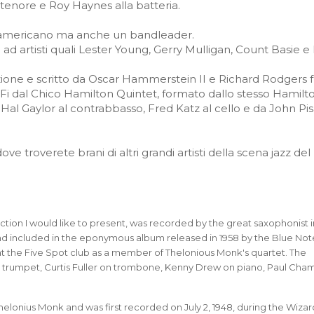
 tenore e Roy Haynes alla batteria.
z americano ma anche un bandleader.
ad artisti quali Lester Young, Gerry Mulligan, Count Basie e
ezione e scritto da Oscar Hammerstein II e Richard Rodgers 
Fi dal Chico Hamilton Quintet, formato dallo stesso Hamilto
o, Hal Gaylor al contrabbasso, Fred Katz al cello e da John Pi
ve troverete brani di altri grandi artisti della scena jazz del
lection I would like to present, was recorded by the great saxophonist i
d included in the eponymous album released in 1958 by the Blue Note
t the Five Spot club as a member of Thelonious Monk's quartet. The
trumpet, Curtis Fuller on trombone, Kenny Drew on piano, Paul Cha
 Thelonius Monk and was first recorded on July 2, 1948, during the Wizar