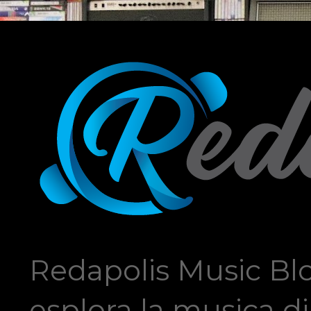
Redapolis Music Blo
esplora la musica di