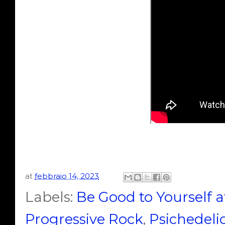
at
febbraio 14, 2023
Labels:
Be Good to Yourself a
Progressive Rock
,
Psichedeli