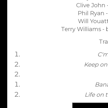
Clive John -
Phil Ryan -
Will Youatt
Terry Williams - 
Tra
C'
Keep on 
Ban
Life on 