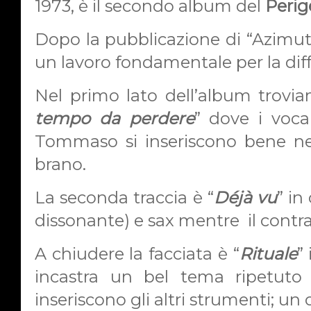
1973, è il secondo album del
Perig
Dopo la pubblicazione di “Azimut”
un lavoro fondamentale per la diffu
Nel primo lato dell’album trovia
tempo da perdere
” dove i voca
Tommaso si inseriscono bene nell
brano.
La seconda traccia è “
Déjà vu
” in
dissonante) e sax mentre
il cont
A chiudere la facciata è “
Rituale
”
incastra un bel tema ripetut
inseriscono gli altri strumenti; un