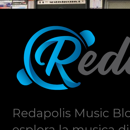
Redapolis Music Blo
esplora la musica di