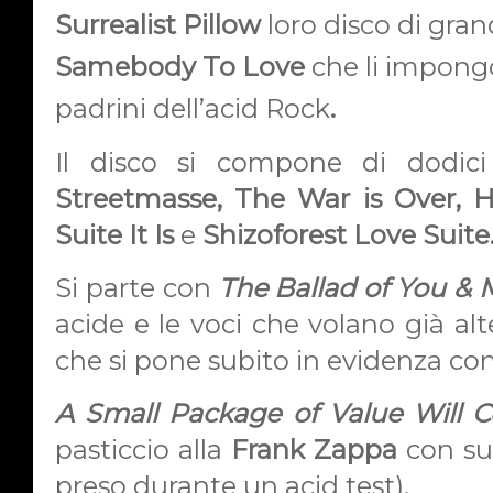
Surrealist Pillow
loro disco di gra
Samebody To Love
che li impongo
padrini dell’acid Rock
.
Il disco si compone di dodici 
Streetmasse, The War is Over,
H
Suite It Is
e
Shizoforest Love Suite
Si parte
con
The Ballad of You & 
acide e le voci che volano già alt
che si pone subito in evidenza con i
A Small Package of Value Will 
pasticcio alla
Frank Zappa
con
su
preso durante un acid test).