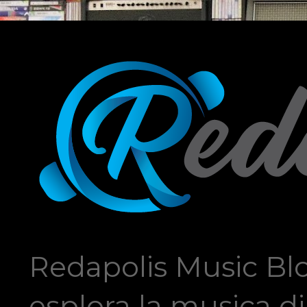
Redapolis Music Blo
esplora la musica di