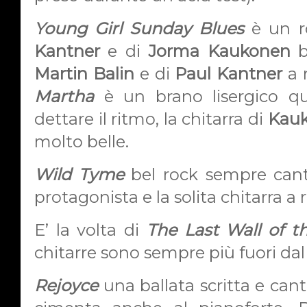
Young Girl Sunday Blues
è un r
Kantner
e di
Jorma Kaukonen
b
Martin Balin
e di
Paul Kantner
a 
Martha
è un brano lisergico qu
dettare il ritmo, la chitarra di
Kau
molto belle.
Wild Tyme
bel rock sempre can
protagonista e la solita chitarra 
E’ la volta di
The Last Wall of t
chitarre sono sempre più fuori da
Rejoyce
una ballata scritta e can