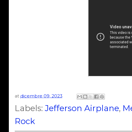
at
dicembre 09, 2023
Labels:
Jefferson Airplane
,
M
Rock