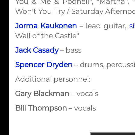
You & Me & Pooneil", "Martha",
Won't You Try / Saturday Afterno
Jorma Kaukonen
– lead guitar,
s
Wall of the Castle"
Jack Casady
– bass
Spencer Dryden
– drums, percuss
Additional personnel:
Gary Blackman
– vocals
Bill Thompson
– vocals