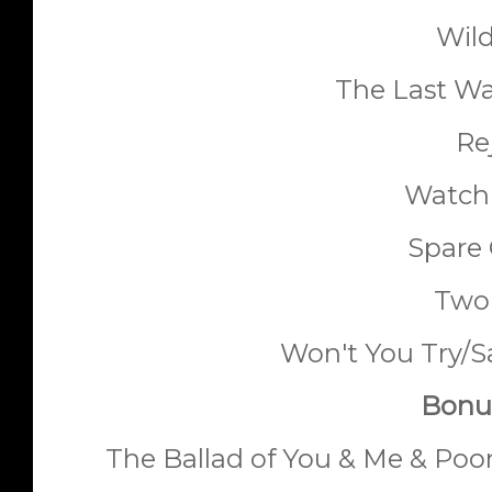
Wil
The Last Wal
Re
Watch 
Spare
Two
Won't You Try/
Bonus
The Ballad of You & Me & Poo