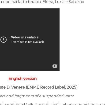
tu non hai fatto terapia, Elena, Luna e Saturno
English version
Soste Di Venere (EMME Record Label, 2025)
tars and fragments of a suspended voice
 released by EMME Record Label, when songwriting stop