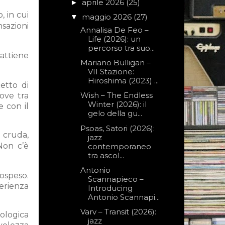
aprile 2026
(25)
►
 in cui
maggio 2026
(27)
▼
nsazioni
Annalisa De Feo –
Life (2026): un
percorso tra suo...
rattiene
Mariano Bulligan –
VII Stazione:
Hiroshima (2023) ...
etto di
Wish – The Endless
uove tra
Winter (2026): il
e con il
gelo della gu...
Psoas, Satori (2026):
ù cruda,
jazz
Non c’è
contemporaneo
tra ascol...
Antonio
sospeso.
Scannapieco –
perienza
Introducing
Antonio Scannapi...
Varv – Transit (2026):
rologica
jazz