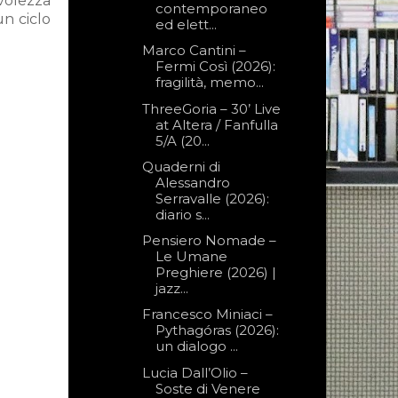
volezza
contemporaneo
un ciclo
ed elett...
Marco Cantini –
Fermi Così (2026):
fragilità, memo...
ThreeGoria – 30’ Live
at Altera / Fanfulla
5/A (20...
Quaderni di
Alessandro
Serravalle (2026):
diario s...
Pensiero Nomade –
Le Umane
Preghiere (2026) |
jazz...
Francesco Miniaci –
Pythagóras (2026):
un dialogo ...
Lucia Dall’Olio –
Soste di Venere