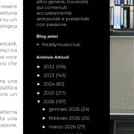
altro genere, troverete
i essere
qui contenuti
iettoria
accuratamente
selezionati e presentati
si su un
con passione.
rologica
Blog amici
ncaldi,
freddymusicclub
mici tra
na voce
Archivio Articoli
iano che
2022
(106)
►
2023
(143)
►
 ma una
2024
(83)
►
alità si
2025
(217)
►
cono un
2026
(197)
▼
gennaio 2026
(24)
►
alterna
febbraio 2026
(25)
►
nta una
razione,
marzo 2026
(27)
►