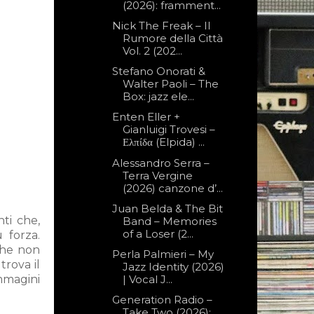
(2026): framment...
Nick The Freak – Il
Rumore della Città
Vol. 2 (202...
Stefano Onorati &
Walter Paoli – The
Box: jazz ele...
Enten Eller +
Gianluigi Trovesi –
Ελπίδα (Elpida) ...
Alessandro Serra –
Terra Vergine
(2026) canzone d’...
Juan Belda & The Bit
ti che,
Band – Memories
of a Loser (2...
 forza.
che non
Perla Palmieri – My
trova il
Jazz Identity (2026)
mmagini
| Vocal J...
Generation Radio –
Take Two (2026):