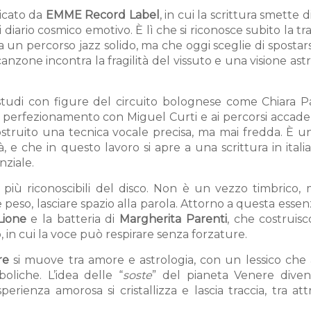
icato da
EMME Record Label
, in cui la scrittura smette d
diario cosmico emotivo. È lì che si riconosce subito la tra
a un percorso jazz solido, ma che oggi sceglie di spostar
anzone incontra la fragilità del vissuto e una visione ast
studi con figure del circuito bolognese come Chiara Pa
al perfezionamento con Miguel Curti e ai percorsi accade
ostruito una tecnica vocale precisa, ma mai fredda. È u
tà, e che in questo lavoro si apre a una scrittura in ital
nziale.
 più riconoscibili del disco. Non è un vezzo timbrico,
e peso, lasciare spazio alla parola. Attorno a questa essenzi
Lione
e la batteria di
Margherita Parenti
, che costruis
in cui la voce può respirare senza forzature.
re
si muove tra amore e astrologia, con un lessico che 
boliche. L’idea delle “
soste
” del pianeta Venere dive
erienza amorosa si cristallizza e lascia traccia, tra att