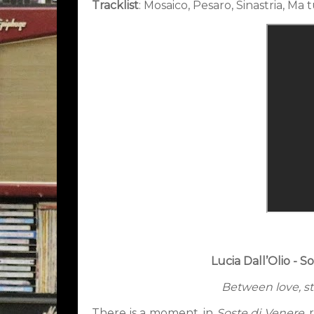
Tracklist
:
Mosaico, Pesaro, Sinastria, Ma 
Lucia Dall’Olio - 
Between love, s
There is a moment, in
Soste di Venere
,