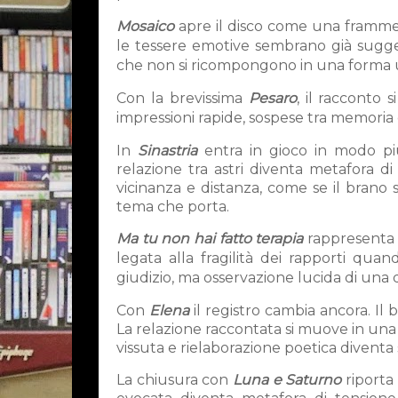
Mosaico
apre il disco come una frammen
le tessere emotive sembrano già suggeri
che non si ricompongono in una forma 
Con la brevissima
Pesaro
, il racconto 
impressioni rapide, sospese tra memoria
In
Sinastria
entra in gioco in modo più 
relazione tra astri diventa metafora di
vicinanza e distanza, come se il brano s
tema che porta.
Ma tu non hai fatto terapia
rappresenta u
legata alla fragilità dei rapporti qu
giudizio, ma osservazione lucida di una d
Con
Elena
il registro cambia ancora. Il
La relazione raccontata si muove in una
vissuta e rielaborazione poetica diventa s
La chiusura con
Luna e Saturno
riporta 