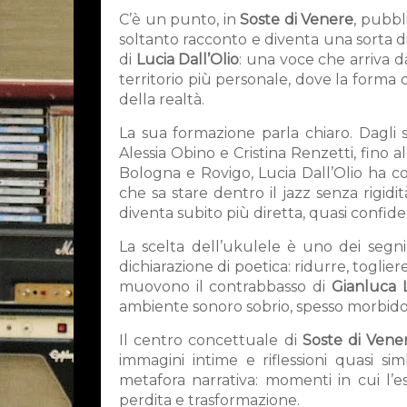
C’è un punto, in
Soste di Venere
, pubbl
soltanto racconto e diventa una sorta di 
di
Lucia Dall’Olio
: una voce che arriva d
territorio più personale, dove la forma c
della realtà.
La sua formazione parla chiaro. Dagli 
Alessia Obino e Cristina Renzetti, fino 
Bologna e Rovigo, Lucia Dall’Olio ha c
che sa stare dentro il jazz senza rigidi
diventa subito più diretta, quasi confide
La scelta dell’ukulele è uno dei segni
dichiarazione di poetica: ridurre, toglier
muovono il contrabbasso di
Gianluca 
ambiente sonoro sobrio, spesso morbido, 
Il centro concettuale di
Soste di Vene
immagini intime e riflessioni quasi sim
metafora narrativa: momenti in cui l’esp
perdita e trasformazione.