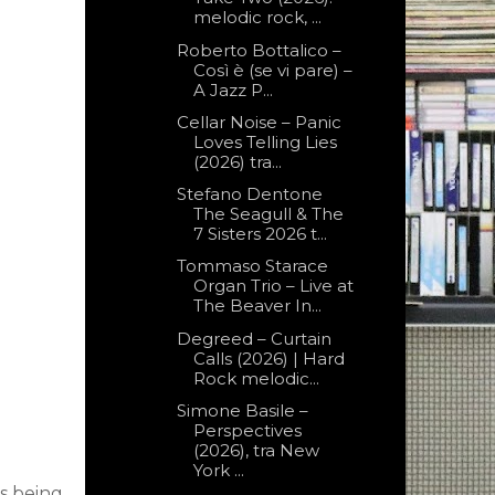
melodic rock, ...
Roberto Bottalico –
Così è (se vi pare) –
A Jazz P...
Cellar Noise – Panic
Loves Telling Lies
(2026) tra...
Stefano Dentone
The Seagull & The
7 Sisters 2026 t...
Tommaso Starace
Organ Trio – Live at
The Beaver In...
Degreed – Curtain
Calls (2026) | Hard
Rock melodic...
Simone Basile –
Perspectives
(2026), tra New
York ...
s being