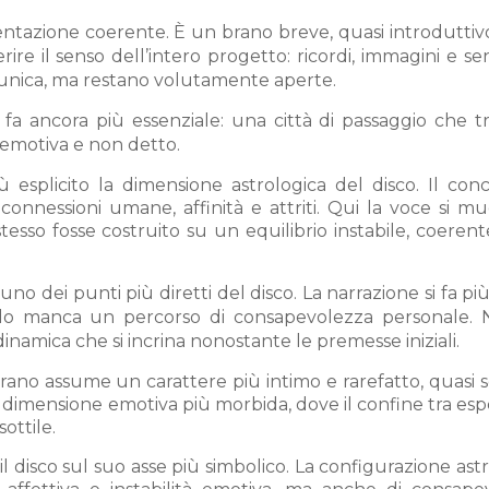
tazione coerente. È un brano breve, quasi introduttivo,
re il senso dell’intero progetto: ricordi, immagini e se
unica, ma restano volutamente aperte.
si fa ancora più essenziale: una città di passaggio che t
 emotiva e non detto.
esplicito la dimensione astrologica del disco. Il conc
 connessioni umane, affinità e attriti. Qui la voce si m
tesso fosse costruito su un equilibrio instabile, coerent
no dei punti più diretti del disco. La narrazione si fa pi
ando manca un percorso di consapevolezza personale. 
inamica che si incrina nonostante le premesse iniziali.
 brano assume un carattere più intimo e rarefatto, quasi 
 dimensione emotiva più morbida, dove il confine tra es
ottile.
il disco sul suo asse più simbolico. La configurazione ast