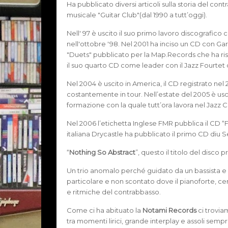
Ha pubblicato diversi articoli sulla storia del con
musicale "Guitar Club"(dal 1990 a tutt’oggi).
Nell' 97 è uscito il suo primo lavoro discografic
nell'ottobre '98. Nel 2001 ha inciso un CD con Ga
"Duets" pubblicato per la Map.Records che ha ris
il suo quarto CD come leader con il Jazz Fourtet d
Nel 2004 è uscito in America, il CD registrato nel
costantemente in tour. Nell’estate del 2005 è usci
formazione con la quale tutt’ora lavora nel Jazz 
Nel 2006 l’etichetta Inglese FMR pubblica il CD “
italiana Drycastle ha pubblicato il primo CD diu S
“
Nothing So Abstract
”, questo il titolo del disco
Un trio anomalo perché guidato da un bassista e
particolare e non scontato dove il pianoforte, ce
e ritmiche del contrabbasso.
Come ci ha abituato la
Notami Records
ci trovia
tra momenti lirici, grande interplay e assoli sempr