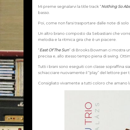
Mi preme segnalarvi la title track “
Nothing So Abs
basso.
Poi, come non farsi trasportare dalle note di sol
Un altro brano composto da Sebastiani che vorrei
melodia e la ritmica gira che è un piacere.
“
East Of The Sun
” di Brooks Bowman ci mostra u
precisa e, allo stesso tempo piena di swing. Ottimi
Tutti i brani sono eseguiti con classe sopraffina sia 
schiacciare nuovamente il “play” del lettore per t
Consigliato vivamente a tutti coloro che amano la m