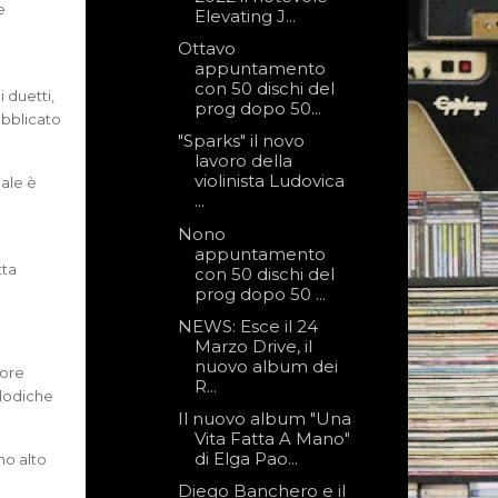
e
Elevating J...
Ottavo
appuntamento
con 50 dischi del
 duetti,
prog dopo 50...
ubblicato
"Sparks" il novo
lavoro della
violinista Ludovica
uale è
...
Nono
appuntamento
tta
con 50 dischi del
prog dopo 50 ...
NEWS: Esce il 24
Marzo Drive, il
nuovo album dei
pore
R...
elodiche
Il nuovo album "Una
Vita Fatta A Mano"
di Elga Pao...
no alto
Diego Banchero e il