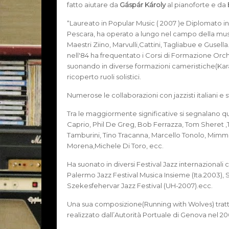
fatto aiutare da
Gáspár Károly
al pianoforte e da
“Laureato in Popular Music ( 2007 )e Diplomato in
Pescara, ha operato a lungo nel campo della mus
Maestri Ziino, Marvulli,Cattini, Tagliabue e Gusel
nell'84 ha frequentato i Corsi di Formazione Orc
suonando in diverse formazioni cameristiche(Kar
ricoperto ruoli solistici.
Numerose le collaborazioni con jazzisti italiani e s
Tra le maggiormente significative si segnalano q
Caprio, Phil De Greg, Bob Ferrazza, Tom Sheret ,
Tamburini, Tino Tracanna, Marcello Tonolo, Mimmo C
Morena,Michele Di Toro, ecc.
Ha suonato in diversi Festival Jazz internazionali
Palermo Jazz Festival Musica Insieme (Ita.2003), 
Szekesfehervar Jazz Festival (UH-2007).ecc.
Una sua composizione(Running with Wolves) tratt
realizzato dall’Autorità Portuale di Genova nel 20