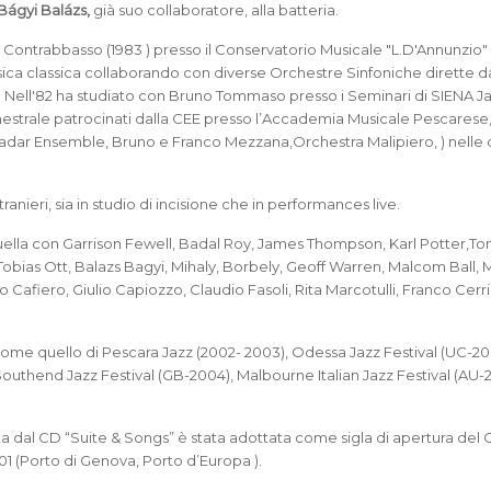
Bágyi Balázs,
già suo collaboratore, alla batteria.
 Contrabbasso (1983 ) presso il Conservatorio Musicale "L.D'Annunzio" 
ica classica collaborando con diverse Orchestre Sinfoniche dirette d
la. Nell'82 ha studiato con Bruno Tommaso presso i Seminari di SIENA J
hestrale patrocinati dalla CEE presso l’Accademia Musicale Pescarese
adar Ensemble, Bruno e Franco Mezzana,Orchestra Malipiero, ) nelle q
tranieri, sia in studio di incisione che in performances live.
uella con Garrison Fewell, Badal Roy, James Thompson, Karl Potter,T
Tobias Ott, Balazs Bagyi, Mihaly, Borbely, Geoff Warren, Malcom Ball,
afiero, Giulio Capiozzo, Claudio Fasoli, Rita Marcotulli, Franco Cerri
 come quello di Pescara Jazz (2002- 2003), Odessa Jazz Festival (UC-20
Southend Jazz Festival (GB-2004), Malbourne Italian Jazz Festival (AU-
a dal CD “Suite & Songs” è stata adottata come sigla di apertura del
01 (Porto di Genova, Porto d’Europa ).