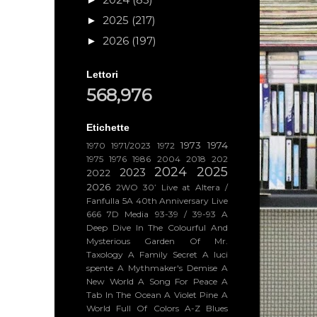
2025
(217)
►
2026
(197)
►
Lettori
568,976
Etichette
1973
1974
1970
1971/2023
1972
1975
1976
1986
2004
2018
202
2024
2025
2023
2022
2026
2WO
30’ Live at Altera /
Fanfulla 5A
40th Anniversary Live
666
7D Media
93-39 / 39-93
A
Deep Dive In The Colourful And
Mysterious Garden Of Mr.
Taxology
A Family Secret
A luci
spente
A Mythmaker's Demise
A
New World
A Song For Peace
A
Tab In The Ocean
A Violet Pine
A
World Full Of Colors
A-Z Blues