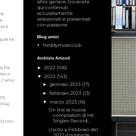
altro genere, troverete
qui contenuti
accuratamente
di
selezionati e presentati
ai
con passione.
azz e
,
Blog amici
uali ha
freddymusicclub
Archivio Articoli
2022
(106)
ony De
►
 Marco
2023
(143)
▼
, Carlos
gennaio 2023
(17)
►
febbraio 2023
(13)
►
01),
marzo 2023
(16)
▼
2004),
On line la nuova
compilation di Hit
Singles Record...
 CD rom
Uscito a Febbraio del
2022 il notevole