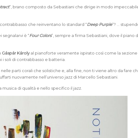
tract
”, brano composto da Sebastiani che dirige in modo impeccabile
o contrabbasso che reinventano lo standard “
Deep Purple
”? … stupend
 segnalarvi è “
Four Colors
”, sempre a firma Sebastiani, dove il piano d
n
Gáspár Károly
al pianoforte
veramente ispirato così come la sezione 
 i soli di contrabbasso e batteria.
nelle parti corali che solistiche e, alla fine, non ti viene altro da fare c
uffarti nuovamente nell’universo jazz di Marcello Sebastiani.
usica di qualità e nello specifico il jazz.