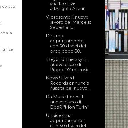
suo trio Live
 col suo
all'Angelo Azzur...
Vi presento il nuovo
lavoro del Marcello
o!
Sebastian...
etta la
Decimo
appuntamento
con 50 dischi del
ritmica
prog dopo 50...
"Beyond The Sky", il
nuovo disco di
he
Pippo D'Ambrosio.
News ! Lizard
Records annuncia
l'uscita del nuovo ...
Da Music Force il
nuovo disco di
DeaR "Mon Turin"
Undicesimo
appuntamento
con 50 dischi del