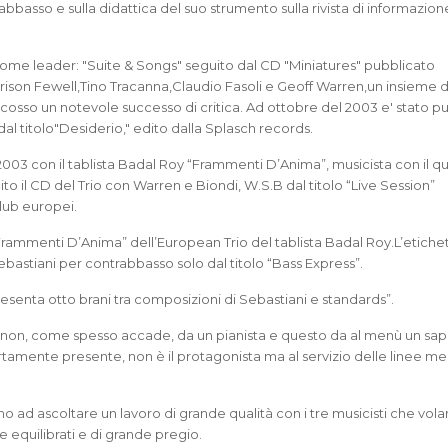
trabbasso e sulla didattica del suo strumento sulla rivista di informazion
o come leader: "Suite & Songs" seguito dal CD "Miniatures" pubblicato
rrison Fewell,Tino Tracanna,Claudio Fasoli e Geoff Warren,un insieme di
cosso un notevole successo di critica. Ad ottobre del 2003 e' stato p
al titolo"Desiderio," edito dalla Splasch records.
 2003 con il tablista Badal Roy “Frammenti D’Anima”, musicista con il q
to il CD del Trio con Warren e Biondi, W.S.B dal titolo “Live Session”
Club europei.
Frammenti D’Anima” dell’European Trio del tablista Badal Roy.L’etiche
ebastiani per contrabbasso solo dal titolo “Bass Express”.
 presenta otto brani tra composizioni di Sebastiani e standards”.
 non, come spesso accade, da un pianista e questo da al menù un sa
rtamente presente, non è il protagonista ma al servizio delle linee m
mo ad ascoltare un lavoro di grande qualità con i tre musicisti che vola
e equilibrati e di grande pregio.