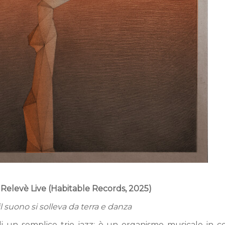
 Relevè Live (Habitable Records, 2025)
 suono si solleva da terra e danza
di un semplice trio jazz: è un organismo musicale in c