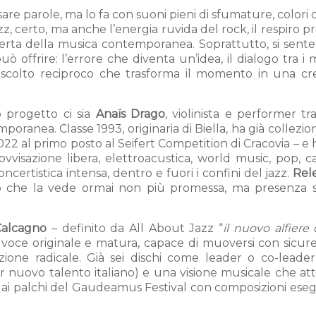
re parole, ma lo fa con suoni pieni di sfumature, colori d
jazz, certo, ma anche l’energia ruvida del rock, il respiro 
aperta della musica contemporanea. Soprattutto, si sent
 offrire: l’errore che diventa un’idea, il dialogo tra i m
l’ascolto reciproco che trasforma il momento in una cr
 progetto ci sia
Anaïs Drago
, violinista e performer tr
poranea. Classe 1993, originaria di Biella, ha già collezi
022 al primo posto al Seifert Competition di Cracovia – e 
rovvisazione libera, elettroacustica, world music, pop, 
oncertistica intensa, dentro e fuori i confini del jazz.
Rel
 che la vede ormai non più promessa, ma presenza s
Calcagno
– definito da All About Jazz “
il nuovo alfiere 
 voce originale e matura, capace di muoversi con sicure
ione radicale. Già sei dischi come leader o co-leader
 nuovo talento italiano) e una visione musicale che att
 ai palchi del Gaudeamus Festival con composizioni eseg