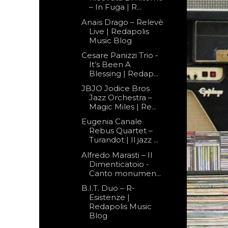
– In Fuga | R...
Anaïs Drago – Relevè
Live | Redapolis
Music Blog
Cesare Panizzi Trio -
It’s Been A
Blessing | Redap...
JBJO Jodice Bros
Jazz Orchestra –
Magic Miles | Re...
Eugenia Canale
Rebus Quartet –
Turandot | Il jazz ...
Alfredo Marasti – Il
Dimenticatoio -
Canto monumen...
B.I.T. Duo – R-
Esistenze |
Redapolis Music
Blog