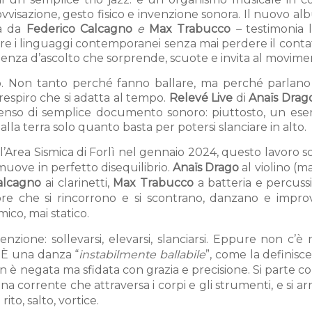
visazione, gesto fisico e invenzione sonora. Il nuovo
alb
a da
Federico Calcagno
e
Max Trabucco
–
testimonia 
tare i linguaggi contemporanei senza mai perdere il cont
rienza d’ascolto che sorprende, scuote e invita al movim
rpo. Non tanto perché fanno ballare, ma perché parlano
el respiro che si adatta al tempo.
Relevé Live
di
Anaïs Drag
 senso di semplice documento sonoro: piuttosto, un eser
lla terra solo quanto basta per potersi slanciare in alto.
 l’Area Sismica di Forlì nel gennaio 2024, questo lavoro s
 muove in perfetto disequilibrio.
Anaïs Drago
al violino (
alcagno
ai clarinetti,
Max Trabucco
a batteria e percussi
ore che si rincorrono e si scontrano, danzano e improv
ico, mai statico.
tenzione: sollevarsi, elevarsi, slanciarsi. Eppure non c’è 
 È una danza “
instabilmente ballabile
”, come la definisc
à non è negata ma sfidata con grazia e precisione. Si parte c
na corrente che attraversa i corpi e gli strumenti, e si arr
rito, salto, vortice.