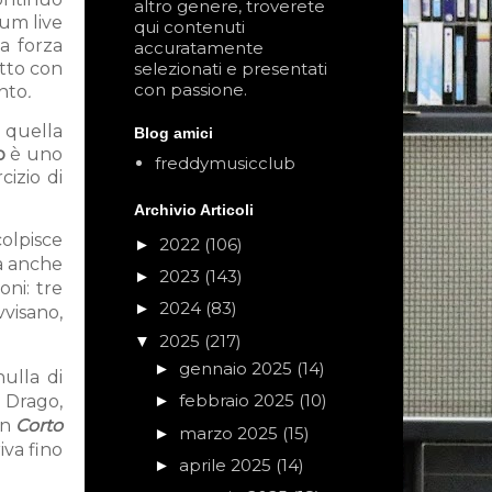
altro genere, troverete
um live
qui contenuti
la forza
accuratamente
atto con
selezionati e presentati
con passione.
ento
.
 quella
Blog amici
o
è uno
freddymusicclub
cizio di
Archivio Articoli
colpisce
2022
(106)
►
ma anche
2023
(143)
►
oni: tre
2024
(83)
►
visano,
2025
(217)
▼
gennaio 2025
(14)
►
nulla di
febbraio 2025
(10)
e Drago,
►
on
Corto
marzo 2025
(15)
►
iva fino
aprile 2025
(14)
►