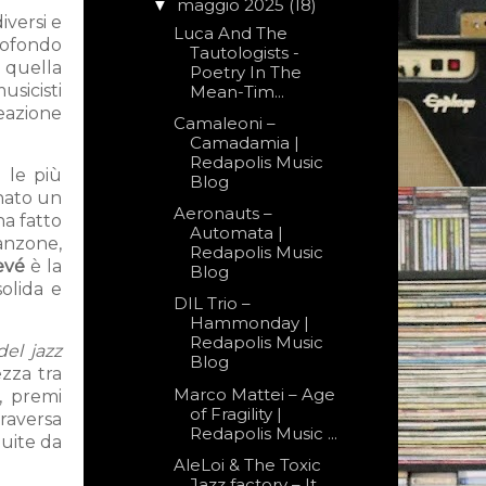
maggio 2025
(18)
▼
iversi e
Luca And The
profondo
Tautologists -
e quella
Poetry In The
usicisti
Mean-Tim...
eazione
Camaleoni –
Camadamia |
Redapolis Music
a le più
Blog
onato un
Aeronauts –
ha fatto
Automata |
canzone,
Redapolis Music
evé
è la
Blog
olida e
DIL Trio –
Hammonday |
Redapolis Music
del jazz
Blog
zza tra
Marco Mattei – Age
, premi
of Fragility |
raversa
Redapolis Music ...
uite da
AleLoi & The Toxic
Jazz factory – It