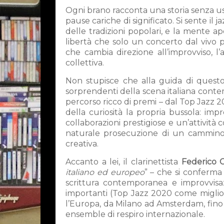
Ogni brano racconta una storia senza usa
pause cariche di significato. Si sente il 
delle tradizioni popolari, e la mente 
libertà che solo un concerto dal vivo può
che cambia direzione all’improvviso, 
collettiva.
Non stupisce che alla guida di questo
sorprendenti della scena italiana contem
percorso ricco di premi – dal Top Jazz 2
della curiosità la propria bussola: imp
collaborazioni prestigiose e un’attività c
naturale prosecuzione di un cammino
creativa.
Accanto a lei, il clarinettista
Federico 
italiano ed europeo
” – che si conferma
scrittura contemporanea e improvvisaz
importanti (Top Jazz 2020 come miglior
l’Europa, da Milano ad Amsterdam, fino
ensemble di respiro internazionale.