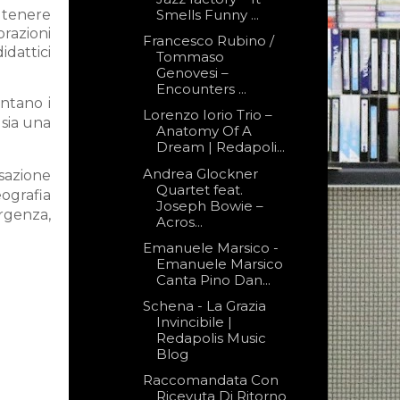
i tenere
Smells Funny ...
orazioni
Francesco Rubino /
idattici
Tommaso
Genovesi –
Encounters ...
entano i
Lorenzo Iorio Trio –
 sia una
Anatomy Of A
Dream | Redapoli...
Andrea Glockner
sazione
Quartet feat.
eografia
Joseph Bowie –
urgenza,
Acros...
Emanuele Marsico -
Emanuele Marsico
Canta Pino Dan...
Schena - La Grazia
Invincibile |
Redapolis Music
Blog
Raccomandata Con
Ricevuta Di Ritorno