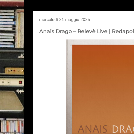
mercoledì 21 maggio 2025
Anaïs Drago – Relevè Live | Redapol