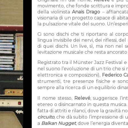
movimento, che fonde scrittura e improv
della violinista
Anaïs Drago
–
affiancat
visionaria di un progetto capace di abi
la pulsazione vitale del suono. Un’espe
Ci sono dischi che ti riportano al co
lingua invisibile dei nervi, dei riflessi, d
di quei dischi. Un live, sì, ma non nel
levitazione musicale che resta ancorato a
Registrato tra il Münster Jazz Festival e
nel suono l’evoluzione di un trio che si
elettronica e composizioni),
Federico C
strumenti, tre presenze fisiche e son
sempre alla ricerca di un equilibrio dinam
Il nome stesso,
Relevé
, suggerisce l’in
etereo o disincarnato in questa musica.
fatta di attriti e rilanci, dove la gravit
circuito
, che dà subito l’impressione di u
a
Balkan Nugget
, dove l’energia diventa 