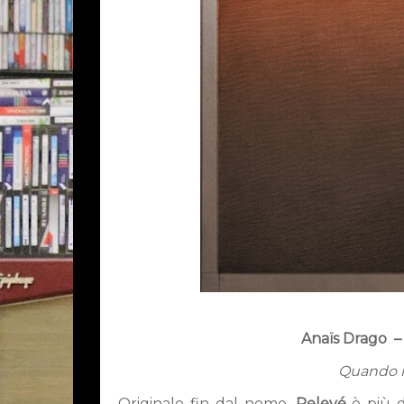
Anaïs Drago
–
Quando il
Originale fin dal nome
,
Relevé
è più 