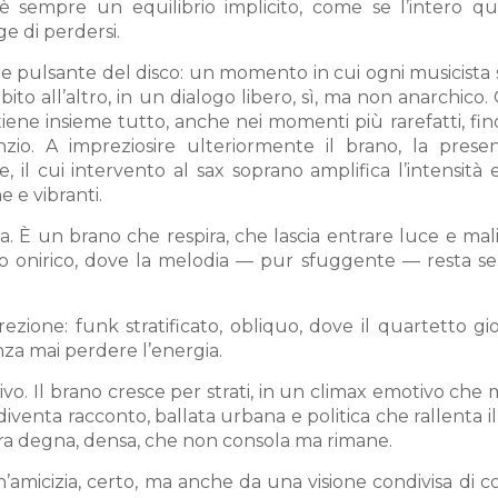
c’è sempre un equilibrio implicito, come se l’intero qu
 di perdersi.
uore pulsante del disco: un momento in cui ogni musicist
ito all’altro, in un dialogo libero, sì, ma non anarchico.
tiene insieme tutto, anche nei momenti più rarefatti, fi
enzio. A impreziosire ulteriormente il brano, la prese
le, il cui intervento al sax soprano amplifica l’intensità
 e vibranti.
ria. È un brano che respira, che lascia entrare luce e mal
io onirico, dove la melodia — pur sfuggente — resta se
ezione: funk stratificato, obliquo, dove il quartetto g
enza mai perdere l’energia.
ivo. Il brano cresce per strati, in un climax emotivo che
iventa racconto, ballata urbana e politica che rallenta il
ura degna, densa, che non consola ma rimane.
amicizia, certo, ma anche da una visione condivisa di c