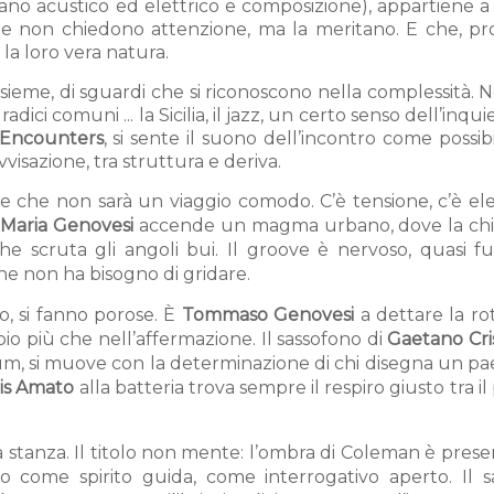
iano acustico ed elettrico e composizione), appartiene 
he non chiedono attenzione, ma la meritano. E che, pro
 la loro vera natura.
sieme, di sguardi che si riconoscono nella complessità. 
ci comuni ... la Sicilia, il jazz, un certo senso dell’inqu
Encounters
, si sente il suono dell’incontro come possibil
vvisazione, tra struttura e deriva.
sce che non sarà un viaggio comodo. C’è tensione, c’è elet
 Maria Genovesi
accende un magma urbano, dove la chit
e scruta gli angoli bui. Il groove è nervoso, quasi f
che non ha bisogno di gridare.
no, si fanno porose. È
Tommaso Genovesi
a dettare la ro
io più che nell’affermazione. Il sassofono di
Gaetano Cri
bum, si muove con la determinazione di chi disegna un p
is Amato
alla batteria trova sempre il respiro giusto tra il
ra stanza. Il titolo non mente: l’ombra di Coleman è pres
come spirito guida, come interrogativo aperto. Il sa