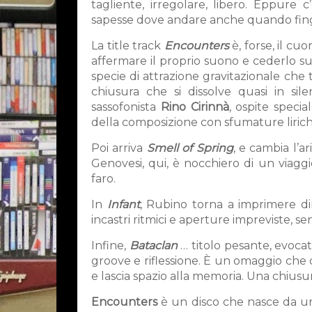
tagliente, irregolare, libero. Eppure 
sapesse dove andare anche quando finge
La title track
Encounters
è, forse, il c
affermare il proprio suono e cederlo sub
specie di attrazione gravitazionale che 
chiusura che si dissolve quasi in sil
sassofonista
Rino Cirinnà
, ospite specia
della composizione con sfumature liriche
Poi arriva
Smell of Spring
, e cambia l’a
Genovesi, qui, è nocchiero di un viagg
faro.
In
Infant
, Rubino torna a imprimere dir
incastri ritmici e aperture impreviste, s
Infine,
Bataclan
… titolo pesante, evocat
groove e riflessione. È un omaggio che d
e lascia spazio alla memoria. Una chius
Encounters
è un disco che nasce da un’