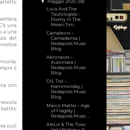
maggio 2025
(18)
▼
artetto
Luca And The
Tautologists -
a sembra
Poetry In The
Mean-Tim...
 C’è una
no a una
Camaleoni –
nza del
Camadamia |
Redapolis Music
 emotiva
Blog
Aeronauts –
inconia.
Automata |
Redapolis Music
mpre il
Blog
DIL Trio –
ioca con
Hammonday |
Redapolis Music
Blog
 mescola
Marco Mattei – Age
 battito
of Fragility |
Redapolis Music ...
AleLoi & The Toxic
osa può
Jazz factory – It