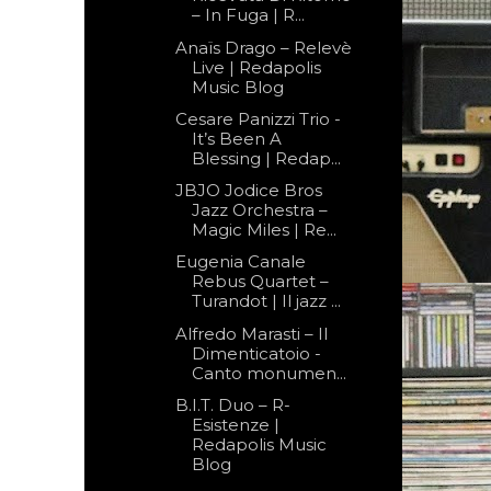
– In Fuga | R...
Anaïs Drago – Relevè
Live | Redapolis
Music Blog
Cesare Panizzi Trio -
It’s Been A
Blessing | Redap...
JBJO Jodice Bros
Jazz Orchestra –
Magic Miles | Re...
Eugenia Canale
Rebus Quartet –
Turandot | Il jazz ...
Alfredo Marasti – Il
Dimenticatoio -
Canto monumen...
B.I.T. Duo – R-
Esistenze |
Redapolis Music
Blog