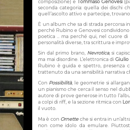
composizione) e
Tommaso Genovesi
(p
seconda categoria: quella dei dischi c
quell’ascolto attivo e partecipe, trovano
È un album che sa di strada percorsa in
perché Rubino e Genovesi condividono radi
poetica ... ma perché qui, nel cuore di
personalità diverse, tra scrittura e impro
Sin dal primo brano,
Nevrotica
, si capi
ma mai disordine. L’elettronica di
Giulio
Rubino è guida e spettro, presenza ch
trattenuto da una sensibilità narrativa 
Con
Possibilità
, le geometrie si allarga
un pianismo che cerca il senso nel dubb
autore di prove generose in tutto l’al
a colpi di riff, e la sezione ritmica con
Lor
il vuoto.
Ma è con
Ornette
che si entra in un’alt
non come idolo da emulare. Piuttosto 