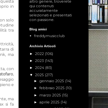
a questa
altro genere, troverete
qui contenuti
prio in
accuratamente
selezionati e presentati
con passione.
Non solo
ietudine
Blog amici
ità: tra
freddymusicclub
tricità,
Archivio Articoli
arra di
2022
(106)
►
unk, ma
2023
(143)
►
2024
(83)
►
tta, con
stofaro
,
2025
(217)
▼
aesaggio
gennaio 2025
(14)
►
 pieno e
febbraio 2025
(10)
►
marzo 2025
(15)
►
ente, ma
aprile 2025
(14)
►
x si fa