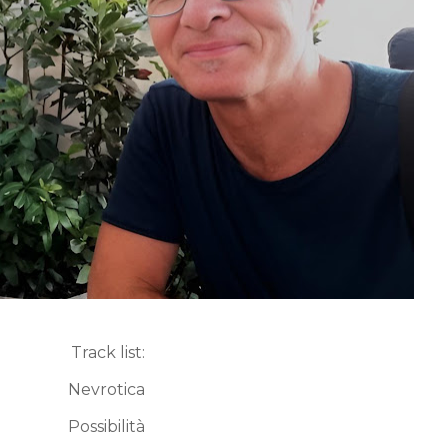
Tr
ack list:
Nevrotica​
Possibilità