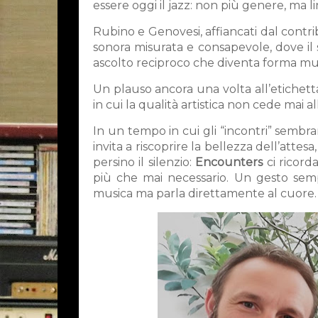
essere oggi il jazz: non più genere, ma 
Rubino e Genovesi, affiancati dal contr
sonora misurata e consapevole, dove il 
ascolto reciproco che diventa forma mus
Un plauso ancora una volta all’etichet
in cui la qualità artistica non cede mai al
In un tempo in cui gli “incontri” sembra
invita a riscoprire la bellezza dell’attesa
persino il silenzio:
Encounters
ci ricord
più che mai necessario. Un gesto sempl
musica ma parla direttamente al cuore.