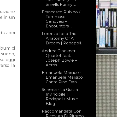
Smells Funny ...
orazione
Francesco Rubino /
Tommaso
 e in un
Genovesi –
Encounters ...
duzioni
Lorenzo Iorio Trio –
Anatomy Of A
Dream | Redapoli...
album ci
Andrea Glockner
l suono,
Quartet feat.
rse oggi
Joseph Bowie –
Acros...
erso la
Emanuele Marsico -
Emanuele Marsico
Canta Pino Dan...
Schena - La Grazia
Invincibile |
Redapolis Music
Blog
Raccomandata Con
Ricevuta Di Ritorno