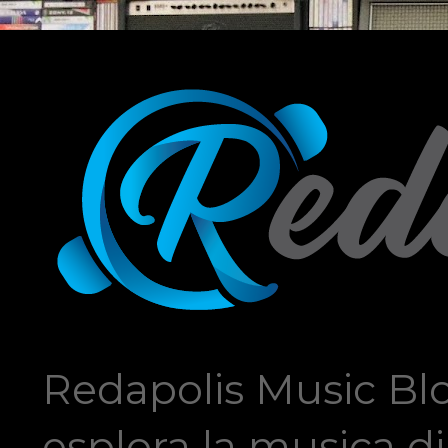
Redapolis Music Blo
esplora la musica di