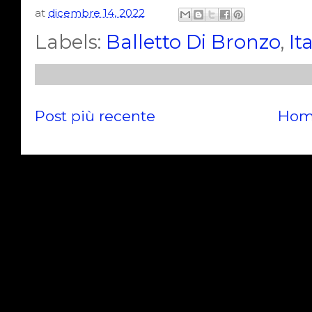
at
dicembre 14, 2022
Labels:
Balletto Di Bronzo
,
It
Post più recente
Hom