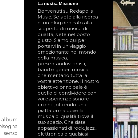
La nostra Missione
Benvenuti su Redapolis
Music. Se siete alla ricerca
di un blog dedicato alla
scoperta di musica di
qualità, siete nel posto
giusto. Siamo qui per
portarvi in un viaggio
emozionante nel mondo
della musica,
presentandovi artisti,
band e generi musicali
che meritano tutta la
vostra attenzione. Il nostro
obiettivo principale è
quello di condividere con
voi esperienze sonore
uniche, offrendo una
piattaforma dove la
musica di qualità trova il
o album
suo spazio. Che siate
 bisogna
appassionati di rock, jazz,,
il senso
elettronica o qualsiasi