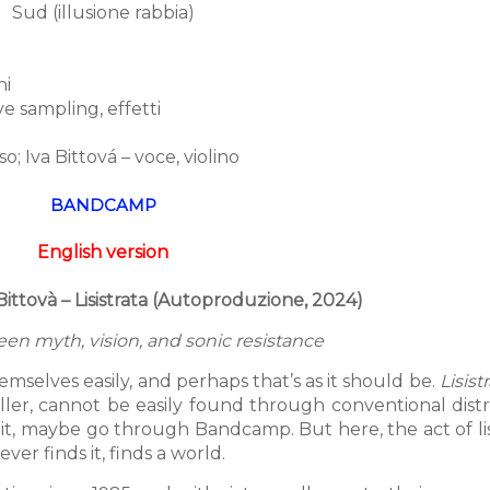
Sud (illusione rabbia)
ni
ve sampling, effetti
o; Iva Bittová – voce, violino
BANDCAMP
English version
Bittovà – Lisistrata (Autoproduzione, 2024)
een myth, vision, and sonic resistance
mselves easily, and perhaps that’s as it should be.
Lisist
ler, cannot be easily found through conventional distr
re it, maybe go through Bandcamp. But here, the act of l
ver finds it, finds a world.