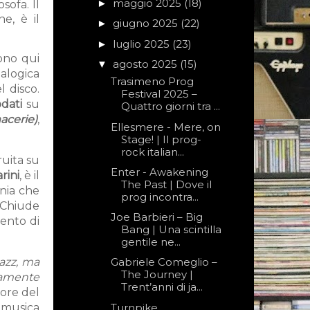
maggio 2025
(18)
►
sofa. Il
e, è il
giugno 2025
(22)
►
luglio 2025
(23)
►
gono qui
agosto 2025
(15)
▼
alogica
Trasimeno Prog
l disco.
Festival 2025 –
dati
su
Quattro giorni tra ...
cerie)
,
Ellesmere - Mere, on
Stage! | Il prog-
rock italian...
ruita su
Enter - Awakening
rini
, è il
The Past | Dove il
nia che
prog incontra...
. Chiude
Joe Barbieri – Big
mento di
Bang | Una scintilla
gentile ne...
jazz, ma
Gabriele Comeglio –
The Journey |
piamente
Trent’anni di ja...
uore del
Turnpike
 musica