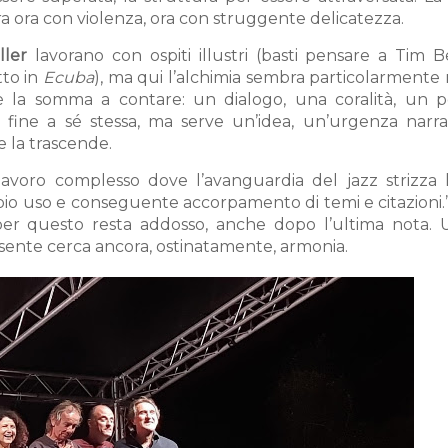
a ora con violenza, ora con struggente delicatezza.
ller
lavorano con ospiti illustri (basti pensare a Tim B
tto in
Ecuba
), ma qui l’alchimia sembra particolarmente r
 la somma a contare: un dialogo, una coralità, un p
 fine a sé stessa, ma serve un’idea, un’urgenza narrat
 la trascende.
 lavoro complesso dove l’avanguardia del jazz strizza l
pio uso e conseguente accorpamento di temi e citazioni.”
per questo resta addosso, anche dopo l’ultima nota. 
esente cerca ancora, ostinatamente, armonia.