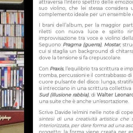
attraversa l’intero spettro delle emozion
suo violino, che lei stessa considera
complemento ideale per un ensemble che
I brani dell’album, per la maggior part
riletti con nuova luce e spirito r
improvvisazione tra voce e violino della
Seguono
Pragma (guerra)
,
Mostar
, str
cui si staglia un background di chitar
dove la tensione si fa crepuscolare.
Con
Praxis
, l’equilibrio tra scrittura e
tromba, percussioni e il contrabbasso di
cuore pulsante del disco: lunga, stratif
si intrecciano in una scrittura collett
Sud (illusione rabbia)
, di
Walter Leonard
una suite che è anche un’esortazione.
Scrive Davide Ielmini nelle note di coper
sintesi di una creatività artistica ch
interiorizzata, per dare forma ad una asc
progetto: la forma viene creata per es