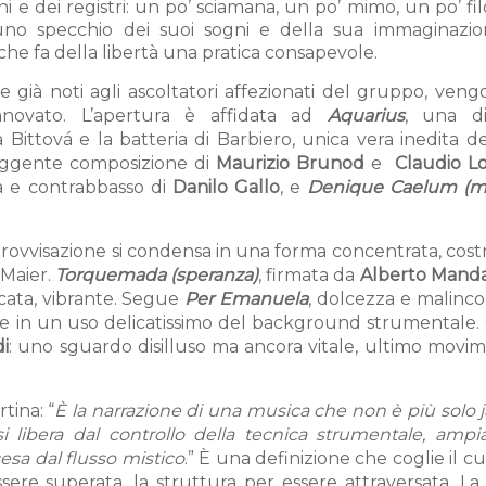
i e dei registri: un po’ sciamana, un po’ mimo, un po’ filo
 uno specchio dei suoi sogni e della sua immaginazion
 fa della libertà una pratica consapevole.
e già noti agli ascoltatori affezionati del gruppo, ven
innovato. L’apertura è affidata ad
Aquarius
, una di
 Bittová e la batteria di Barbiero, unica vera inedita de
uggente composizione di
Maurizio Brunod
e
Claudio Lo
ra e contrabbasso di
Danilo Gallo
, e
Denique Caelum (ma
 improvvisazione si condensa in una forma concentrata, cost
 Maier.
Torquemada (speranza)
, firmata da
Alberto Manda
icata, vibrante. Segue
Per Emanuela
, dolcezza e malinco
iva e in un uso delicatissimo del background strumentale
i
: uno sguardo disilluso ma ancora vitale, ultimo movi
tina: “
È la narrazione di una musica che non è più solo 
e si libera dal controllo della tecnica strumentale, am
esa dal flusso mistico
.” È una definizione che coglie il c
sere superata, la struttura per essere attraversata. La