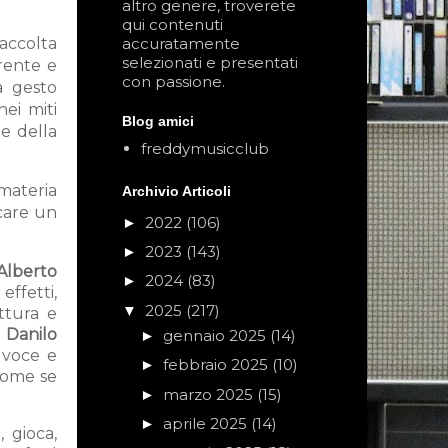
altro genere, troverete
qui contenuti
raccolta
accuratamente
selezionati e presentati
erente e
con passione.
a gesto
nei miti
Blog amici
le della
freddymusicclub
 materia
Archivio Articoli
care un
2022
(106)
►
2023
(143)
►
Alberto
2024
(83)
►
effetti,
2025
(217)
▼
ttura e
:
Danilo
gennaio 2025
(14)
►
, voce e
febbraio 2025
(10)
►
come se
marzo 2025
(15)
►
aprile 2025
(14)
►
 gioca,