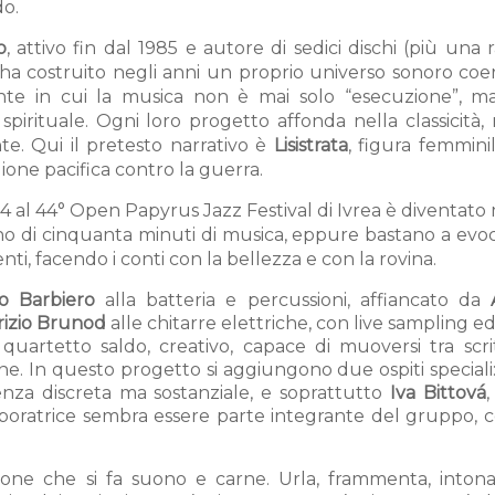
do.
o
, attivo fin dal 1985 e autore di sedici dischi (più una 
, ha costruito negli anni un proprio universo sonoro co
ente in cui la musica non è mai solo “esecuzione”, m
 spirituale. Ogni loro progetto affonda nella classicità, 
te. Qui il pretesto narrativo è
Lisistrata
, figura femmini
ione pacifica contro la guerra.
24 al 44° Open Papyrus Jazz Festival di Ivrea è diventato
eno di cinquanta minuti di musica, eppure bastano a evo
nti, facendo i conti con la bellezza e con la rovina.
o Barbiero
alla batteria e percussioni, affiancato da
izio Brunod
alle chitarre elettriche, con live sampling ed 
uartetto saldo, creativo, capace di muoversi tra scri
ne. In questo progetto si aggiungono due ospiti speciali
enza discreta ma sostanziale, e soprattutto
Iva Bittová
aboratrice sembra essere parte integrante del gruppo, 
ione che si fa suono e carne. Urla, frammenta, intona,