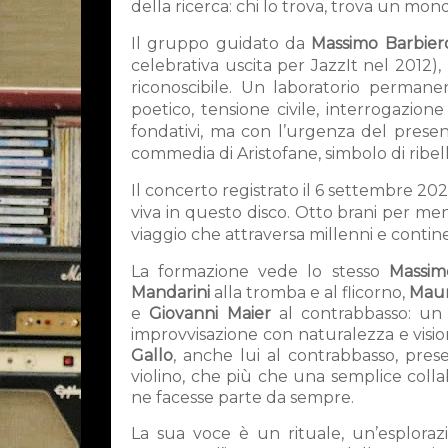
della ricerca: chi lo trova, trova un mon
Il gruppo guidato da
Massimo Barbier
celebrativa uscita per JazzIt nel 2012)
riconoscibile. Un laboratorio perman
poetico, tensione civile, interrogazione
fondativi, ma con l’urgenza del presen
commedia di Aristofane, simbolo di ribell
Il concerto registrato il 6 settembre 20
viva in questo disco. Otto brani per m
viaggio che attraversa millenni e contine
La formazione vede lo stesso
Massim
Mandarini
alla tromba e al flicorno,
Maur
e
Giovanni Maier
al contrabbasso: un q
improvvisazione con naturalezza e visio
Gallo
, anche lui al contrabbasso, pres
violino, che più che una semplice coll
ne facesse parte da sempre.
La sua voce è un rituale, un’esploraz