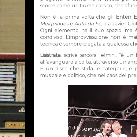
scorre come un fiume carsico, che affior
Non è la prima volta che gli
Enten E
Melquiades
e
Auto da Fé
, o a Javier Gio
Ogni elemento ha il suo spazio, ma è
condiviso. L’improvvisazione non è mai
tecnica è sempre piegata a qualcosa che
Lisistrata
, scrive ancora Ielmini, “è un
all’avanguardia colta, attraverso un am
È un disco che sfida le categorie, e 
musicale e politico, che nel caos del pr