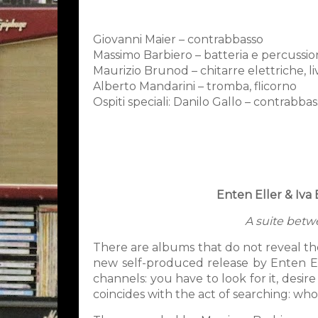
Giovanni Maier – contrabbasso
Massimo Barbiero – batteria e percussio
Maurizio Brunod – chitarre elettriche, li
Alberto Mandarini – tromba, flicorno
Ospiti speciali: Danilo Gallo – contrabbass
Enten Eller & Iva 
A suite betw
There are albums that do not reveal the
new self-produced release by Enten El
channels: you have to look for it, desi
coincides with the act of searching: whoe