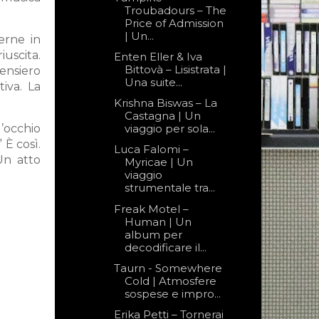
Troubadours – The
Price of Admission
| Un...
erne in
iuscita.
Enten Eller & Iva
Bittovà – Lisistrata |
ensiero
Una suite...
iva. La
Krishna Biswas – La
Castagna | Un
’occhio
viaggio per sola...
 È così.
Luca Falomi –
Un atto
Myricae | Un
viaggio
strumentale tra...
Freak Motel –
Human | Un
album per
decodificare il...
Taurn - Somewhere
Cold | Atmosfere
sospese e impro...
Erika Petti – Tornerai