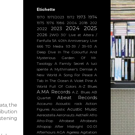
Etichette
1973
1974
1970
1971/2023
1972
1975
1976
1986
2004
2018
202
2024
2025
2023
2022
2026
2WO
30’ Live at Altera /
Fanfulla 5A
40th Anniversary Live
666
7D Media
93-39 / 39-93
A
Deep Dive In The Colourful And
Mysterious Garden Of Mr.
Taxology
A Family Secret
A luci
spente
A Mythmaker's Demise
A
New World
A Song For Peace
A
Tab In The Ocean
A Violet Pine
A
World Full Of Colors
A-Z Blues
A.MA Records
A.Z. Blues
AB
Abeat Records
Quartet
Accauno
Acoustic rock
Action
rata
, the
Acustic Music
Figures
Acuistic
ibution
Aereostella
Aeronauts
AetheR
Afro
istening
Afro-Pop
Afrobeat
Afrobeats
Afropop
After Midnight 00.01
Afterhours
AGA
Ageless
Agitation