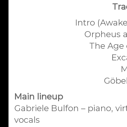
Trac
Intro (Awake
Orpheus a
The Age 
Exc
M
Göbek
Main lineup
Gabriele Bulfon – piano, vi
vocals