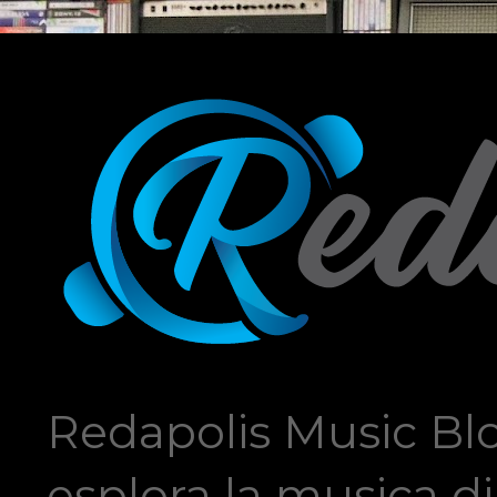
Redapolis Music Blo
esplora la musica di