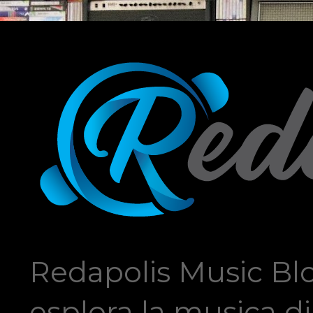
Redapolis Music Blo
esplora la musica di