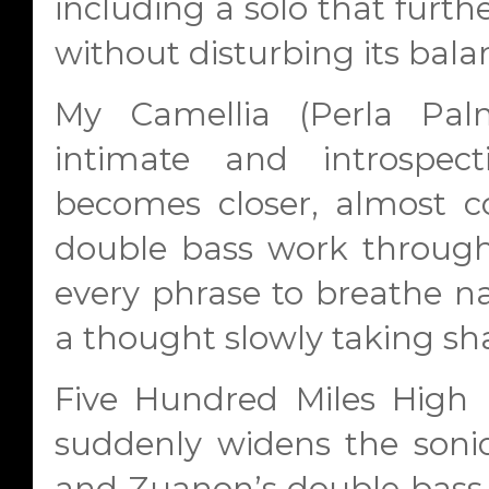
including a solo that furth
without disturbing its bala
My Camellia
(Perla Pal
intimate and introspec
becomes closer, almost co
double bass work through 
every phrase to breathe nat
a thought slowly taking sh
Five Hundred Miles High
(
suddenly widens the sonic
and Zuanon’s double bass c