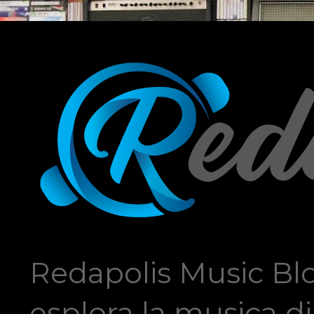
Redapolis Music Blo
esplora la musica di