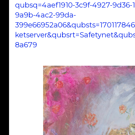
qubsq=4aef1910-3c9f-4927-9d36-
9a9b-4ac2-99da-
399e66952a06&qubsts=170117846
ketserver&qubsrt=Safetynet&qu
8a679