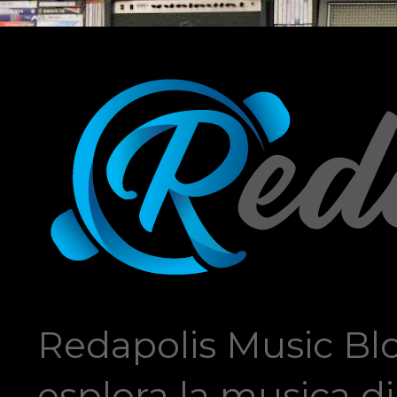
Redapolis Music Blo
esplora la musica di