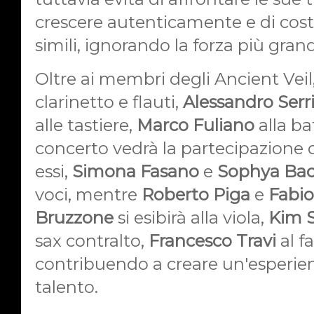
crescere autenticamente e di costr
simili, ignorando la forza più grande
Oltre ai membri degli Ancient Veil
clarinetto e flauti,
Alessandro Serr
alle tastiere,
Marco Fuliano
alla ba
concerto vedrà la partecipazione d
essi,
Simona Fasano
e
Sophya Bac
voci, mentre
Roberto Piga
e
Fabio
Bruzzone
si esibirà alla viola,
Kim S
sax contralto,
Francesco Travi
al f
contribuendo a creare un'esperienz
talento.