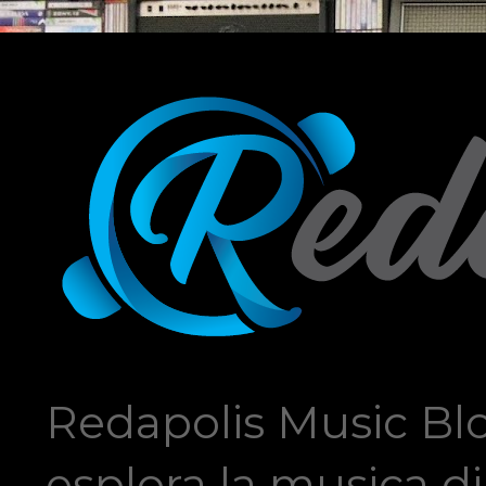
Redapolis Music Blo
esplora la musica di