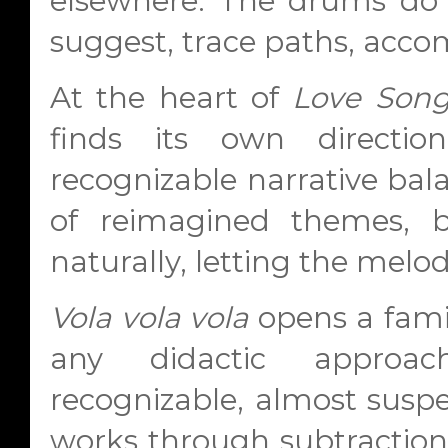
elsewhere. The drums do n
suggest, trace paths, acc
At the heart of
Love Son
finds its own directio
recognizable narrative bala
of reimagined themes, b
naturally, letting the melodie
Vola vola vola
opens a famil
any didactic approa
recognizable, almost suspe
works through subtraction