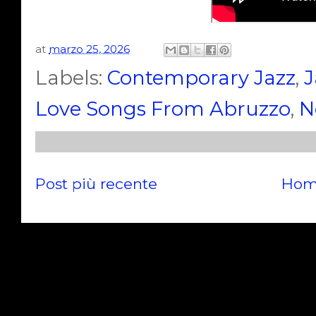
at
marzo 25, 2026
Labels:
Contemporary Jazz
,
J
Love Songs From Abruzzo
,
N
Post più recente
Hom