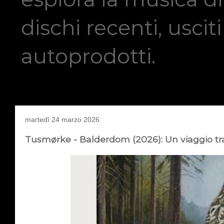
dischi recenti, usci
autoprodotti.
martedì 24 marzo 2026
Tusmørke - Balderdom (2026): Un viaggio tra 