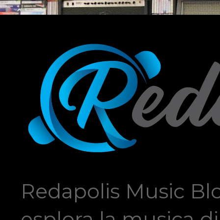
Redapolis Music Blo
esplora la musica di