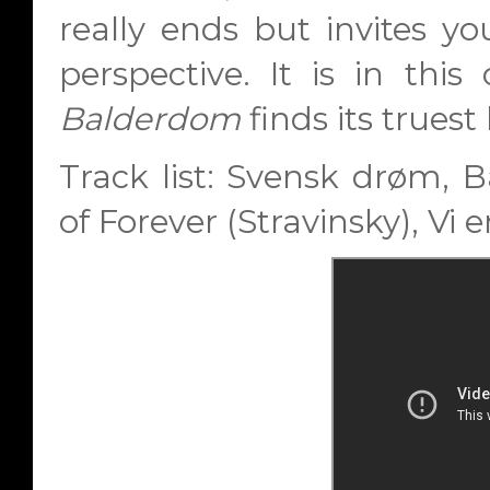
really ends but invites y
perspective. It is in th
Balderdom
finds its truest
Track list:
Svensk drøm, Ba
of Forever (Stravinsky), Vi er