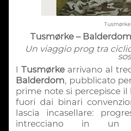
Tusmørke
Tusmørke – Balderdom 
Un viaggio prog tra ciclic
so
I
Tusmørke
arrivano al tre
Balderdom
, pubblicato pe
prime note si percepisce i
fuori dai binari convenzi
lascia incasellare: progre
intrecciano in un 