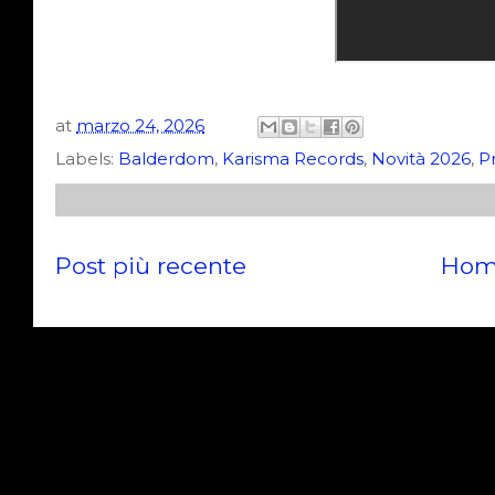
at
marzo 24, 2026
Labels:
Balderdom
,
Karisma Records
,
Novità 2026
,
P
Post più recente
Hom