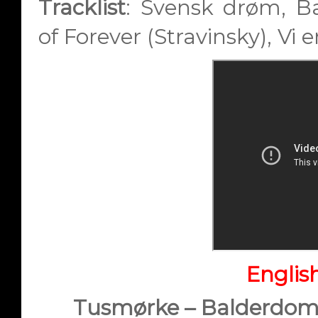
Tracklist
:
Svensk drøm, Ba
of Forever (Stravinsky), Vi er
Englis
Tusmørke – Balderdom 