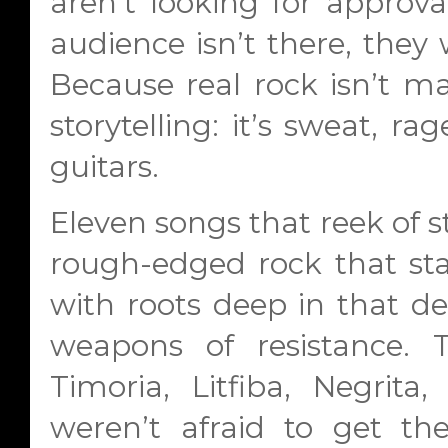
aren’t looking for approva
audience isn’t there, they 
Because real rock isn’t ma
storytelling: it’s sweat, r
guitars.
Eleven songs that reek of s
rough-edged rock that star
with roots deep in that de
weapons of resistance. 
Timoria, Litfiba, Negrit
weren’t afraid to get th