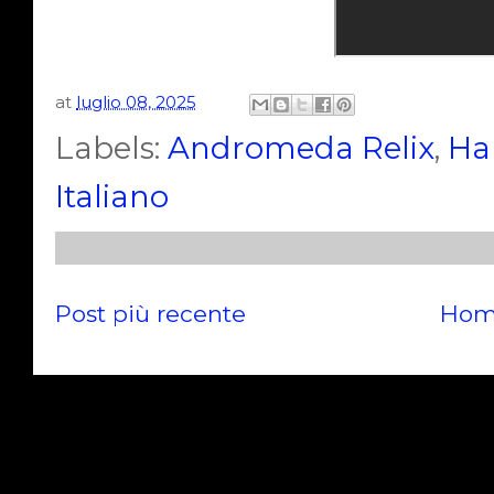
at
luglio 08, 2025
Labels:
Andromeda Relix
,
Ha
Italiano
Post più recente
Hom