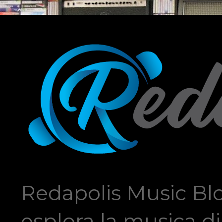
Redapolis Music Blo
esplora la musica di