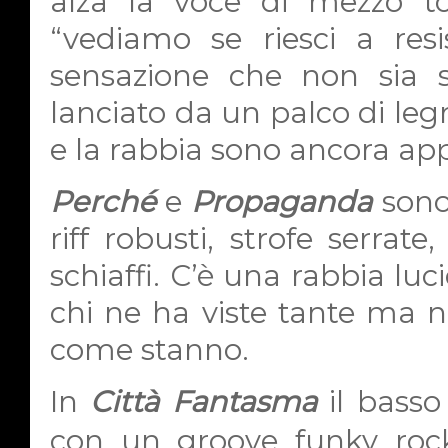
alza la voce di mezzo to
“vediamo se riesci a resis
sensazione che non sia 
lanciato da un palco di le
e la rabbia sono ancora appi
Perché
e
Propaganda
sono
riff robusti, strofe serrate
schiaffi. C’è una rabbia luc
chi ne ha viste tante ma n
come stanno.
In
Città Fantasma
il basso
con un groove funky rock