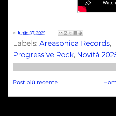
at
luglio 07, 2025
Labels:
Areasonica Records
,
Progressive Rock
,
Novità 202
Post più recente
Hom