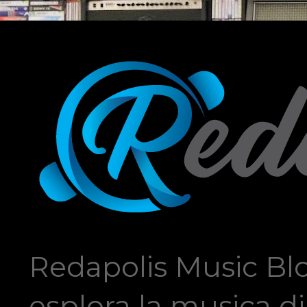
Redapolis Music Blo
esplora la musica di