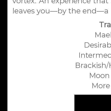
vortex. An experience that 
leaves you—by the end—a l
Tra
Mae
Desirab
Intermed
Brackish
Moon
More