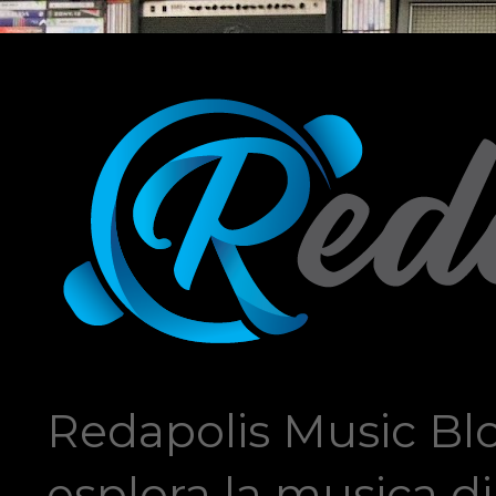
Redapolis Music Blo
esplora la musica di