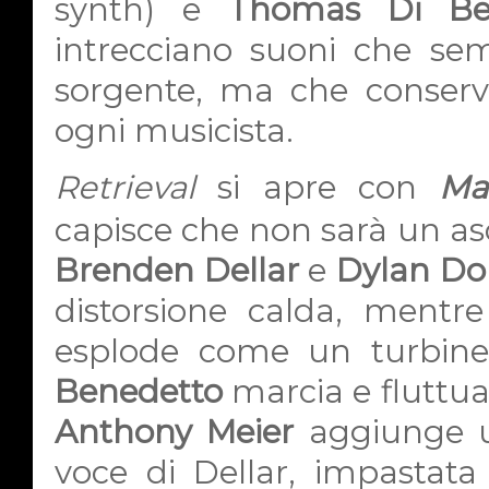
synth) e
Thomas Di Be
intrecciano suoni che se
sorgente, ma che conserv
ogni musicista.
Retrieval
si apre con
Ma
capisce che non sarà un asco
Brenden Dellar
e
Dylan Do
distorsione calda, mentr
esplode come un turbine
Benedetto
marcia e fluttua 
Anthony Meier
aggiunge u
voce di Dellar, impastata