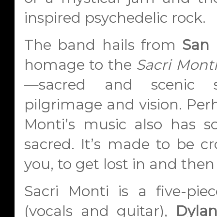
inspired psychedelic rock.
The band hails from
San 
homage to the
Sacri Mont
—sacred and scenic s
pilgrimage and vision. Perh
Monti’s music also has so
sacred. It’s made to be cr
you, to get lost in and th
Sacri Monti is a five-pie
(vocals and guitar),
Dyla