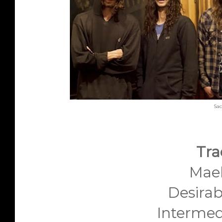
Sac
Trac
Mae
Desirab
Intermed