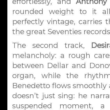
effortlessly, and
Anthony 
rounded weight to it all.
perfectly vintage, carries
the great Seventies records
The second track,
Desi
melancholy: a rough cares
between Dellar and Donov
organ, while the rhyth
Benedetto flows smoothly a
doesn’t just sing: he narrat
suspended moment, a s