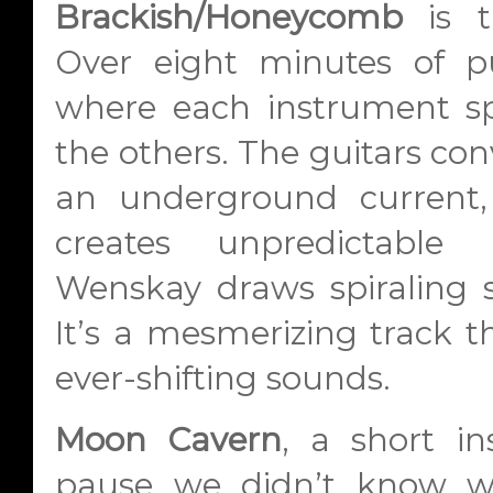
Brackish/Honeycomb
is t
Over eight minutes of p
where each instrument s
the others. The guitars conv
an underground current
creates unpredictable 
Wenskay draws spiraling 
It’s a mesmerizing track th
ever-shifting sounds.
Moon Cavern
, a short in
pause we didn’t know w