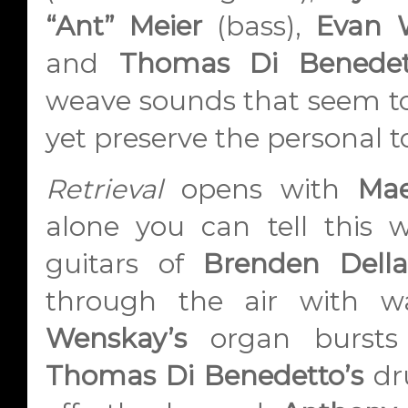
“Ant” Meier
(bass),
Evan 
and
Thomas Di Benedet
weave sounds that seem to 
yet preserve the personal 
Retrieval
opens with
Mae
alone you can tell this w
guitars of
Brenden Della
through the air with w
Wenskay’s
organ bursts i
Thomas Di Benedetto’s
dr