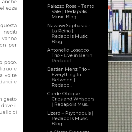
se anche
Palazzo Rosa – Tanto
bellezza
Vale | Redapolis
Music Blog
Nawawi Sepharad -
a questa
La Reina |
inediti
Redapolis Music
o vanno
Blog
Non per
Antonello Losacco
Trio - Live in Berlin |
Redapoli...
o poco.
bliquo e
Bastian Menz Trio -
Everything In
a volte
Between |
darici e
Redapo...
Corde Oblique -
Cries and Whispers
n gesto
| Redapolis Mus...
 dove il
uello di
Lizard – Psychopuls |
Redapolis Music
Blog