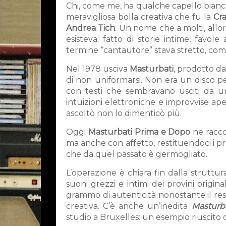
Chi, come me, ha qualche capello bianco
meravigliosa bolla creativa che fu la
Cr
Andrea Tich
. Un nome che a molti, allor
esisteva: fatto di storie intime, favole
termine “cantautore” stava stretto, com
Nel 1978 usciva
Masturbati
, prodotto d
di non uniformarsi. Non era un disco pen
con testi che sembravano usciti da un 
intuizioni elettroniche e improvvise ap
ascoltò non lo dimenticò più.
Oggi
Masturbati Prima e Dopo
ne raccog
ma anche con affetto, restituendoci i provin
che da quel passato è germogliato.
L’operazione è chiara fin dalla struttur
suoni grezzi e intimi dei provini origina
grammo di autenticità nonostante il rest
creativa. C’è anche un’inedita
Masturb
studio a Bruxelles: un esempio riuscito d