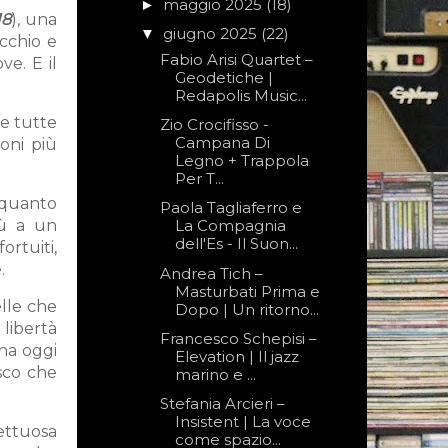
maggio 2025
(18)
►
18
), una
giugno 2025
(22)
▼
ecchio e
Fabio Arisi Quartet –
ve. E il
Geodetiche |
Redapolis Music...
ie tutte
Zio Crocifisso -
Campana Di
ioni più
Legno + Trappola
Per T...
 quanto
Paola Tagliaferro e
iù a un
La Compagnia
dell'Es - Il Suon...
rtuiti,
.
Andrea Tich –
Masturbati Prima e
elle che
Dopo | Un ritorno...
libertà
Francesco Schepisi –
rna oggi
Elevation | Il jazz
sco che
marino e ...
Stefania Arcieri –
Insistent | La voce
ettuosa
come spazio...