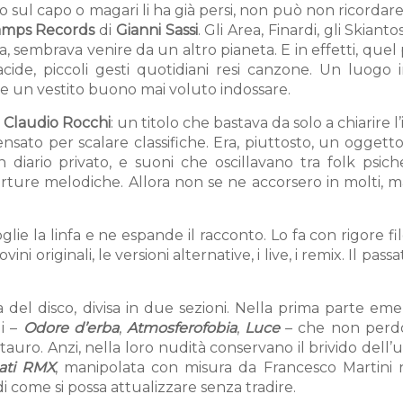
 sul capo o magari li ha già persi, non può non ricordar
amps Records
di
Gianni Sassi
. Gli Area, Finardi, gli Skianto
a, sembrava venire da un altro pianeta. E in effetti, quel
 acide, piccoli gesti quotidiani resi canzone. Un luogo i
e un vestito buono mai voluto indossare.
a
Claudio Rocchi
: un titolo che bastava da solo a chiarire l
sato per scalare classifiche. Era, piuttosto, un oggetto
diario privato, e suoni che oscillavano tra folk psiche
erture melodiche. Allora non se ne accorsero in molti, m
lie la linfa e ne espande il racconto. Lo fa con rigore fi
i originali, le versioni alternative, i live, i remix. Il passa
a del disco, divisa in due sezioni. Nella prima parte em
li –
Odore d’erba
,
Atmosferofobia
,
Luce
– che non perd
auro. Anzi, nella loro nudità conservano il brivido dell
ati RMX
, manipolata con misura da Francesco Martini 
i come si possa attualizzare senza tradire.