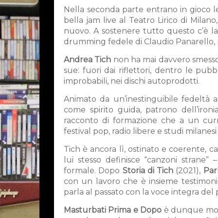
Nella seconda parte entrano in gioco le 
bella jam live al Teatro Lirico di Mila
nuovo. A sostenere tutto questo c’è la 
drumming fedele di Claudio Panarello, 
Andrea Tich
non ha mai davvero smesso d
sue: fuori dai riflettori, dentro le pubb
improbabili, nei dischi autoprodotti.
Animato da un’inestinguibile fedeltà 
come spirito guida, patrono dell’ironi
racconto di formazione che a un curric
festival pop, radio libere e studi milanes
Tich è ancora lì, ostinato e coerente, c
lui stesso definisce “canzoni strane” 
formale. Dopo
Storia di Tich
(2021),
Par
con un lavoro che è insieme testimonia
parla al passato con la voce integra del
Masturbati Prima e Dopo
è dunque molto