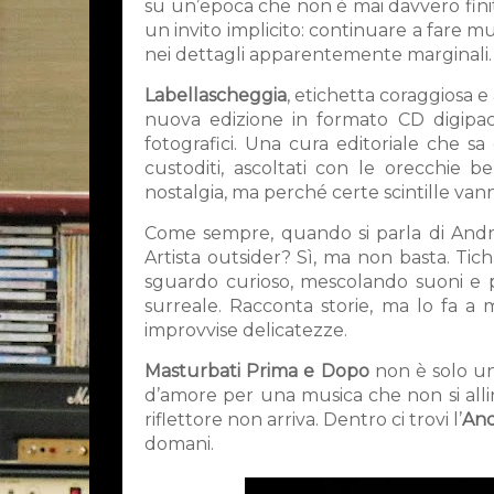
su un’epoca che non è mai davvero fini
un invito implicito: continuare a fare mu
nei dettagli apparentemente marginali.
Labellascheggia
, etichetta coraggiosa e
nuova edizione in formato CD digipack
fotografici. Una cura editoriale che s
custoditi, ascoltati con le orecchie 
nostalgia, ma perché certe scintille va
Come sempre, quando si parla di Andrea
Artista outsider? Sì, ma non basta. Tic
sguardo curioso, mescolando suoni e p
surreale. Racconta storie, ma lo fa a mo
improvvise delicatezze.
Masturbati Prima e Dopo
non è solo un
d’amore per una musica che non si alli
riflettore non arriva. Dentro ci trovi l’
And
domani.