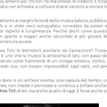
ta, almeno per chi non ha mai smesso di crederci. E for
sica non allineata, a coltivare strane canzoni, a cercare 
 attenta ai margini fecondi della musica italiana, pubblic
 e in vinile nero autografato, corredato da poster e 
a di rispetto e lungimiranza. Perché dischi come quest
ben aperte e magari anche raccontati ai più giovani. 
nno tenute accese.
 Tich, le definizioni scivolano via. Cantautore? Tropp
h è uno che la musica la attraversa di lato, con passo o
arole come frammenti di un collage emotivo, ironico, 
do suo: con incastri imprevedibili, tagli netti, voli pin
 disco: è un archivio vivente, una capsula del tempo, u
nea, non chiede il permesso e continua a brillare anche
rea Tich
di ieri, ma anche quello di oggi. E forse anche q