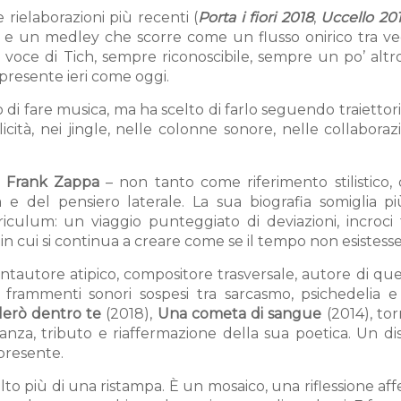
rielaborazioni più recenti (
Porta i fiori 2018
,
Uccello 20
no, e un medley che scorre come un flusso onirico tra v
voce di Tich, sempre riconoscibile, sempre un po’ altro
presente ieri come oggi.
i fare musica, ma ha scelto di farlo seguendo traiettor
licità, nei jingle, nelle colonne sonore, nelle collaboraz
a
Frank Zappa
– non tanto come riferimento stilistico,
a e del pensiero laterale. La sua biografia somiglia p
ulum: un viaggio punteggiato di deviazioni, incroci fo
i in cui si continua a creare come se il tempo non esistesse
antautore atipico, compositore trasversale, autore di qu
– frammenti sonori sospesi tra sarcasmo, psichedelia e 
lerò dentro te
(2018),
Una cometa di sangue
(2014), to
nza, tributo e riaffermazione della sua poetica. Un di
 presente.
 più di una ristampa. È un mosaico, una riflessione aff