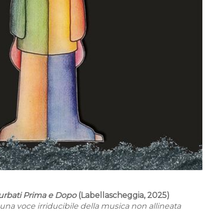
urbati Prima e Dopo
(Labellascheggia, 2025)
una voce irriducibile della musica non allineata