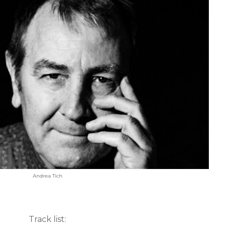
Andrea Tich
Track list: