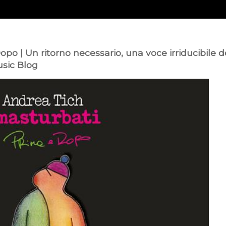
po | Un ritorno necessario, una voce irriducibile d
usic Blog