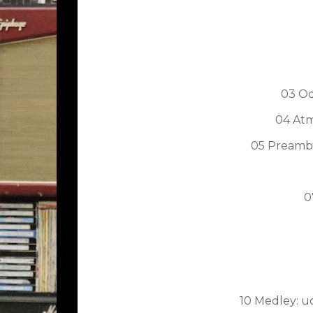
03 Od
04 Atm
05 Preamb
0
10 Medley: uc