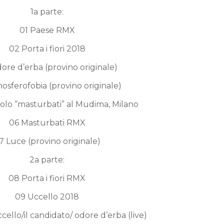
1a parte:
01 Paese RMX
02 Porta i fiori 2018
ore d
’
erba (provino originale)
osferofobia (provino originale)
olo
“
masturbati
”
al Mudima, Milano
06 Masturbati RMX
7 Luce (provino originale)
2a parte:
08 Porta i fiori RMX
09 Uccello 2018
cello/il candidato/ odore d
’
erba (live)