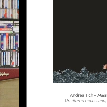
Andrea Tich –
Mast
Un ritorno necessario, 