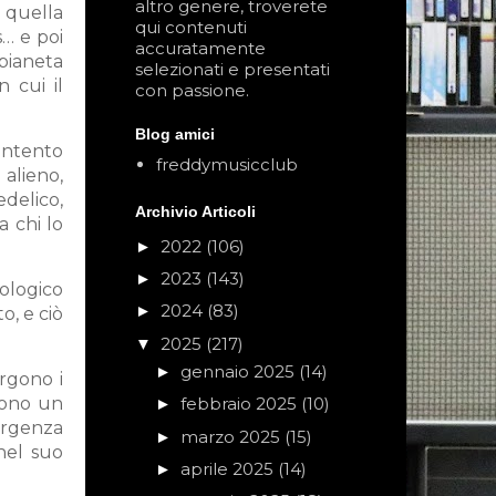
altro genere, troverete
e quella
qui contenuti
s… e poi
accuratamente
 pianeta
selezionati e presentati
n cui il
con passione.
Blog amici
’intento
freddymusicclub
 alieno,
delico,
Archivio Articoli
a chi lo
2022
(106)
►
2023
(143)
►
lologico
2024
(83)
►
to, e ciò
2025
(217)
▼
gennaio 2025
(14)
►
ergono i
ono un
febbraio 2025
(10)
►
’urgenza
marzo 2025
(15)
►
nel suo
aprile 2025
(14)
►