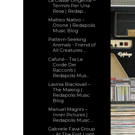
La Classe Dirigente –
Termini Per Una
Resa | Redap...
Matteo Nativo –
Orione | Redapolis
Music Blog
Pattern-Seeking
Animals - Friend of
All Creatures ...
Cafuné - Tra Le
Corde Dei
Racconti |
Redapolis Mus...
Lavinia Blackwall –
The Making |
Redapolis Music
Blog
Manuel Magrini –
Inner Pictures |
Redapolis Music ...
Gabriele Fava Group
- At The First Light