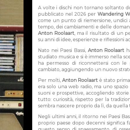
A volte i dischi non tornano soltanto 
pubblicato nel 2026 per
Wandering Wi
come un punto di riemersione, undici
tempo, dei cambiamenti e delle domande
Anton Roolaart
, ma il risultato di un 
su anni di idee, esperienze e riflession
Nato nei Paesi Bassi,
Anton Roolaart
ha
studiato musica e si è immerso nella sce
ha permesso di riconnettersi con le p
cambiato, aggiungendo un nuovo strato e
Per molti,
Anton Roolaart
è stato prima
era solo una web radio, ma uno spazio d
suoni e prospettive, accogliendo storie 
tutto: curiosità, rispetto per la tradizi
sembra nascere proprio da lì, da quella 
Negli ultimi anni, il ritorno nei Paesi 
proprio paese dopo decenni significa f
questo senso di spaesamento, di osserv