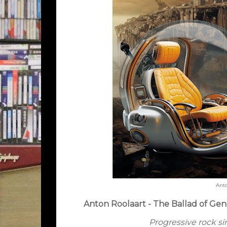
Anto
Anton Roolaart - The Ballad of Ge
Progressive rock sin