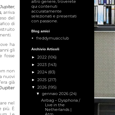
altro genere, troverete
qui contenuti
Jupiter
,
accuratamente
s
, arriva
selezionati e presentati
peso del
con passione.
fico di
ostruito
Blog amici
inenti.
freddymusicclub
 dove ha
Archivio Articoli
anni gli
e fosse
2022
(106)
►
2023
(143)
►
com non
2024
(83)
►
 a nuovi
2025
(217)
►
’era già
2026
(195)
▼
Jupiter
gennaio 2026
(24)
▼
Airbag – Dysphoria /
rare nel
Live in the
è più. È
Netherlands |
Atm...
bum. Le