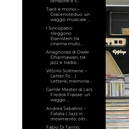
tensione e li...
Tiaré e monoi –
Gracenoteduo: un
viaggio musicale ...
I Sincopatici
rileggono
Eisenstein tra
cinema muto...
Anagnorisis di Dwiki
Dharmawan, tra
jazz e tradizi...
Vittorio Solimene –
Letter To… |
Lettere, memoria ...
Gamle Mester di Lars
Fredrik Frøislie: un
viaggio ...
Andrea Sabatino –
Fatata | Jazz in
movimento, oltr...
Fabio Di Tanno,