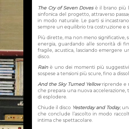
The Cry of Seven Doves
è il brano più
sinfonica del progetto, attraverso pass
in modo naturale. Le parti si incastra
sempre un equilibrio tra costruzione e 
Più dirette, ma non meno significative,
energia, guardando alle sonorità di fin
fragile, acustica, lasciando emergere un
disco.
Rain
è uno dei momenti più suggestivi
sospese a tensioni più scure, fino a disso
And the Sky Turned Yellow
riprende e r
che prepara una nuova accelerazione, tr
di esplodere.
Chiude il disco
Yesterday and Today
, un
che conclude l’ascolto in modo raccolt
intima che spettacolare.