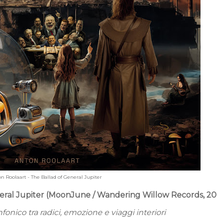
n Roolaart - The Ballad of General Jupiter
neral Jupiter (MoonJune / Wandering Willow Records, 20
fonico tra radici, emozione e viaggi interiori