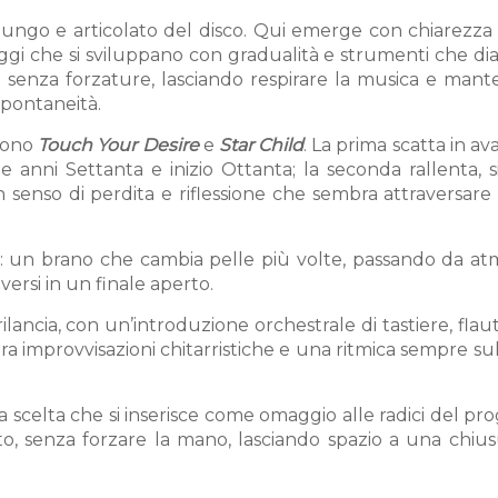
 lungo e articolato del disco. Qui emerge con chiarezza
aggi che si sviluppano con gradualità e strumenti che d
no senza forzature, lasciando respirare la musica e man
spontaneità.
 sono
Touch Your Desire
e
Star Child
. La prima scatta in av
e anni Settanta e inizio Ottanta; la seconda rallenta, s
 senso di perdita e riflessione che sembra attraversare 
: un brano che cambia pelle più volte, passando da at
lversi in un finale aperto.
ilancia, con un’introduzione orchestrale di tastiere, flau
a improvvisazioni chitarristiche e una ritmica sempre s
a scelta che si inserisce come omaggio alle radici del pr
o, senza forzare la mano, lasciando spazio a una chius