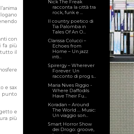
Nick The Freak
racconta la città tra
 l’anima
rock, funk e ...
ialogano
Il country poetico di
tenendo
Tia Palomba in
Tales Of An O...
anti con
Clarissa Colucci –
i fa più
Echoes from
Home – Un jazz
tutto il
inti...
Spirergy – Wherever
mosfere
Forever: Un
racconto di prog s...
Maria Nives Riggio -
to e sax
Where Daffodils
ul punto
Have Their Fu...
Koradan – Around
The World … Music:
ogetto e
Un viaggio son...
ura più
Smart Horror Show
dei Drogo: groove,