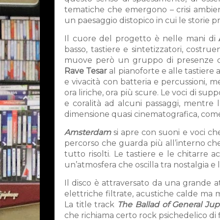
tematiche che emergono – crisi ambient
un paesaggio distopico in cui le storie 
Il cuore del progetto è nelle mani di
A
basso, tastiere e sintetizzatori, cost
muove però un gruppo di presenze deci
Rave Tesar
al pianoforte e alle tastiere
e vivacità con batteria e percussioni, 
ora liriche, ora più scure. Le voci di sup
e coralità ad alcuni passaggi, mentre 
dimensione quasi cinematografica, come
Amsterdam
si apre con suoni e voci che
percorso che guarda più all’interno che 
tutto risolti. Le tastiere e le chita
un’atmosfera che oscilla tra nostalgia e l
Il disco è attraversato da una grande att
elettriche filtrate, acustiche calde ma 
La title track
The Ballad of General Jup
che richiama certo rock psichedelico di f