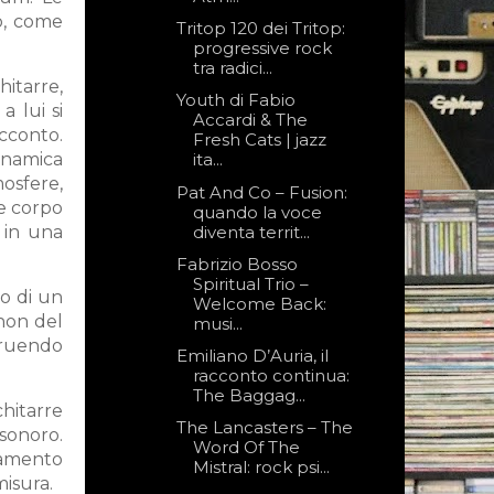
do, come
Tritop 120 dei Tritop:
progressive rock
tra radici...
hitarre,
Youth di Fabio
a lui si
Accardi & The
cconto.
Fresh Cats | jazz
inamica
ita...
mosfere,
Pat And Co – Fusion:
e corpo
quando la voce
diventa territ...
e in una
Fabrizio Bosso
Spiritual Trio –
io di un
Welcome Back:
 non del
musi...
truendo
Emiliano D’Auria, il
racconto continua:
The Baggag...
chitarre
The Lancasters – The
 sonoro.
Word Of The
damento
Mistral: rock psi...
misura.