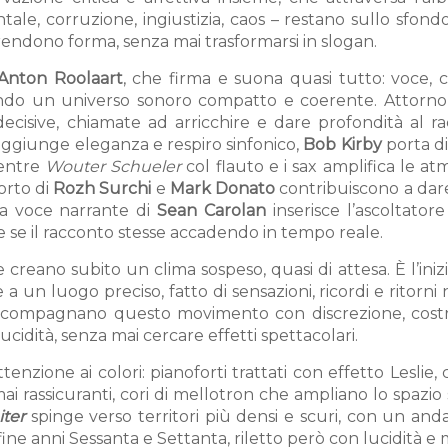
ale, corruzione, ingiustizia, caos – restano sullo sfon
prendono forma, senza mai trasformarsi in slogan.
nton Roolaart
, che firma e suona quasi tutto: voce, c
ruendo un universo sonoro compatto e coerente. Attorno 
sive, chiamate ad arricchire e dare profondità al ra
 aggiunge eleganza e respiro sinfonico,
Bob Kirby
porta d
mentre
Wouter Schueler
col flauto e i sax amplifica le at
porto di
Rozh Surchi
e
Mark Donato
contribuiscono a dar
la voce narrante di
Sean Carolan
inserisce l’ascoltator
 se il racconto stesse accadendo in tempo reale.
 creano subito un clima sospeso, quasi di attesa. È l’iniz
a un luogo preciso, fatto di sensazioni, ricordi e ritorni
rre accompagnano questo movimento con discrezione, cos
ucidità, senza mai cercare effetti spettacolari.
enzione ai colori: pianoforti trattati con effetto Leslie, 
mai rassicuranti, cori di mellotron che ampliano lo spazio
iter
spinge verso territori più densi e scuri, con un an
ine anni Sessanta e Settanta, riletto però con lucidità e 