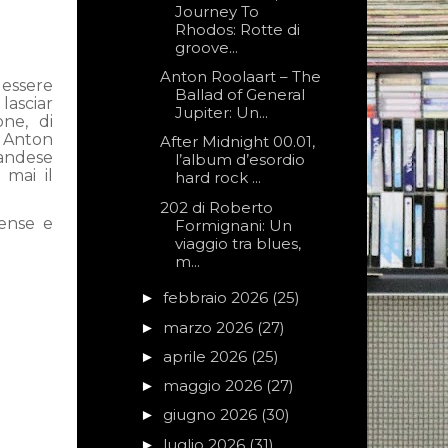
Journey To
Rhodos: Rotte di
groove...
Anton Roolaart – The
 essere
Ballad of General
lasciar
Jupiter: Un...
one, di
e Anton
After Midnight 00.01,
landese
l’album d’esordio
mai il
hard rock ...
202 di Roberto
tense e
Formignani: Un
viaggio tra blues,
m...
febbraio 2026
(25)
►
marzo 2026
(27)
►
aprile 2026
(25)
►
maggio 2026
(27)
►
giugno 2026
(30)
►
luglio 2026
(31)
►