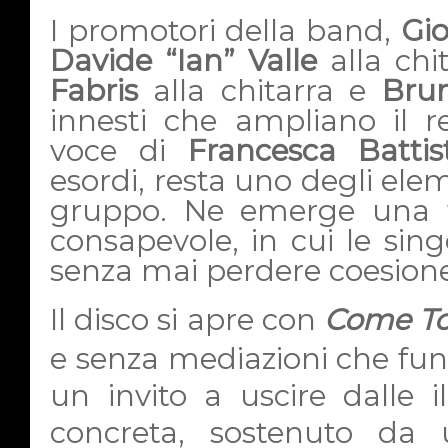
I promotori della band,
Gio
Davide “Ian” Valle
alla chi
Fabris
alla chitarra e
Brun
innesti che ampliano il r
voce di
Francesca Battist
esordi, resta uno degli elem
gruppo. Ne emerge una 
consapevole, in cui le sing
senza mai perdere coesione
Il disco si apre con
Come To 
e senza mediazioni che fun
un invito a uscire dalle il
concreta, sostenuto da