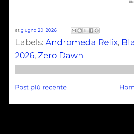
Bla
at
giugno 20, 2026
Labels:
Andromeda Relix
,
Bl
2026
,
Zero Dawn
Post più recente
Hom