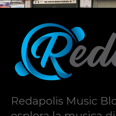
Redapolis Music Blo
esplora la musica di