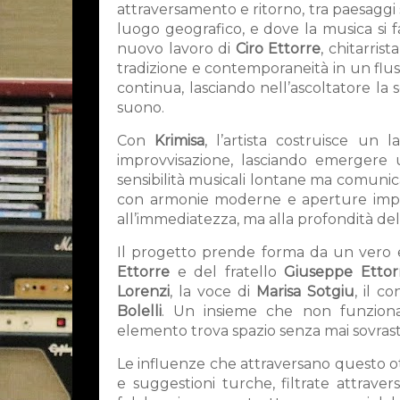
attraversamento e ritorno, tra paesagg
luogo geografico, e dove la musica si fa 
nuovo lavoro di
Ciro Ettorre
, chitarris
tradizione e contemporaneità in un flus
continua, lasciando nell’ascoltatore la
suono.
Con
Krimisa
, l’artista costruisce un
improvvisazione, lasciando emergere 
sensibilità musicali lontane ma comunican
con armonie moderne e aperture impro
all’immediatezza, ma alla profondità dell
Il progetto prende forma da un vero e
Ettorre
e del fratello
Giuseppe Ettor
Lorenzi
, la voce di
Marisa Sotgiu
, il c
Bolelli
. Un insieme che non funziona
elemento trova spazio senza mai sovrastar
Le influenze che attraversano questo o
e suggestioni turche, filtrate attrav