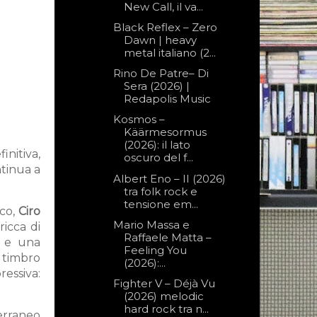
New Call, il va...
Black Reflex – Zero
Dawn | heavy
metal italiano (2...
Rino De Patre– Di
Sera (2026) |
Redapolis Music
Kosmos –
Käärmesormus
(2026): il lato
nitiva,
oscuro del f...
ntinua a
Albert Eno – II (2026)
tra folk rock e
tensione em...
sco,
Ciro
Mario Massa e
ricca di
Raffaele Matta –
” e una
Feeling You
 timbro
(2026):...
ressiva:
Fighter V – Déjà Vu
(2026) melodic
hard rock tra n...
terraneo