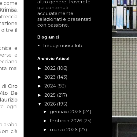
altro genere, troverete
che come
qui contenuti
Krimisa
,
accuratamente
intreccia
selezionati e presentati
rmazione
con passione.
oltre il
Blog amici
freddymusicclub
tnica e
verse e
Archivio Articoli
recciano
2022
(106)
nta mai
►
2023
(143)
►
2024
(83)
►
i di
Ciro
Vito De
2025
(217)
►
aurizio
2026
(195)
▼
ve ogni
gennaio 2026
(24)
►
febbraio 2026
(25)
►
o arabo
marzo 2026
(27)
►
Non c’è