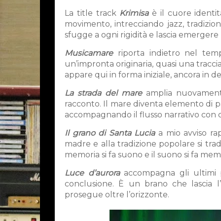
La title track
Krimisa
è il cuore identit
movimento, intrecciando jazz, tradizio
sfugge a ogni rigidità e lascia emergere
Musicamare
riporta indietro nel temp
un’impronta originaria, quasi una tracc
appare qui in forma iniziale, ancora in def
La strada del mare
amplia nuovamente 
racconto. Il mare diventa elemento di p
accompagnando il flusso narrativo con c
Il grano di Santa Lucia
a mio avviso rap
madre e alla tradizione popolare si tra
memoria si fa suono e il suono si fa mem
Luce d’aurora
accompagna gli ultimi 
conclusione. È un brano che lascia 
prosegue oltre l’orizzonte.