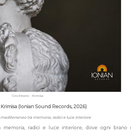
Ciro Ettorre – Krimisa
– Krimisa (Ionian Sound Records, 2026)
 mediterraneo tra memoria, radici e luce interiore
 memoria, radici e luce interiore, dove ogni brano 