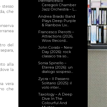
Pierfrancesco
Ceregioli Chamber
o stesso
Jazz Orchestra – L...
da, che
Andrea Braido Band
Plays Deep Purple
& Rainbow Liv...
onserva
terranea
Francesco Pierotti –
Attractions (2026,
Wow Record...
tro del
John Corabi – New
 separa,
Day (2026): rock
classico tra so...
Sonia Spinello –
nto alla
Eterea (2026): un
 dove la
dialogo sospeso...
Zycra – Il Passero
Solitario (2025): il
na vera
volo inter...
ino che
Taxology – A Deep
Dive In The
Colourful And