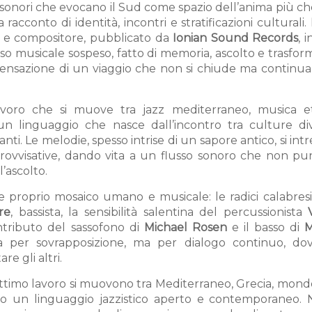
i sonori che evocano il Sud come spazio dell’anima più 
racconto di identità, incontri e stratificazioni culturali.
ta e compositore, pubblicato da
Ionian Sound Records
, 
so musicale sospeso, fatto di memoria, ascolto e trasfo
 sensazione di un viaggio che non si chiude ma continua 
 lavoro che si muove tra jazz mediterraneo, musica e
un linguaggio che nasce dall’incontro tra culture di
ti. Le melodie, spesso intrise di un sapore antico, si int
vvisative, dando vita a un flusso sonoro che non pu
’ascolto.
 proprio mosaico umano e musicale: le radici calabres
re
, bassista, la sensibilità salentina del percussionista
ontributo del sassofono di
Michael Rosen
e il basso di
M
 per sovrapposizione, ma per dialogo continuo, do
e gli altri.
ttimo lavoro si muovono tra Mediterraneo, Grecia, mond
erso un linguaggio jazzistico aperto e contemporaneo. 