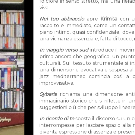
folclore in senso stretto, ma una rie
viva.
Nel tuo abbraccio
apre
Krimisa
con un
raccolto e immediato, come un contatt
piano intimo, quasi confidenziale, dov
una vicinanza essenziale, fatta di tocco, r
In viaggio verso sud
introduce il movim
prima ancora che geografica, un punto 
culturali. Sul tessuto strumentale si i
una dimensione evocativa e sospesa a
jazz mediterraneo comincia così a d
improvvisativa.
Sybaris
richiama una dimensione antic
immaginario storico che si riflette in
suggestioni più che per sviluppo lineare
In ricordo di te
sposta il discorso su un pi
interrompesse per lasciare spazio alla 
diventa espressione di assenza e presen