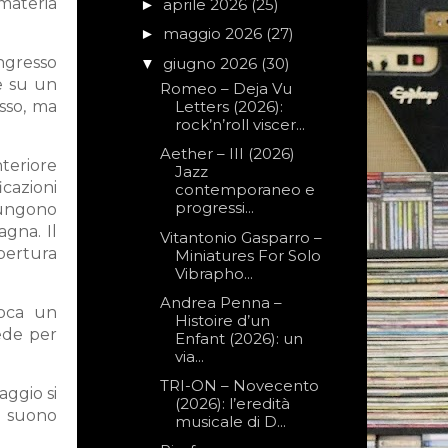
materia
aprile 2026
(25)
►
maggio 2026
(27)
►
ngresso
giugno 2026
(30)
▼
e su un
Romeo – Deja Vu
sso, ma
Letters (2026):
rock’n’roll viscer...
Aether – III (2026)
nteriore
Jazz
icazioni
contemporaneo e
progressi...
giungono
gna. Il
Vitantonio Gasparro –
pertura
Miniatures For Solo
Vibrapho...
Andrea Penna –
voca un
Histoire d’un
cede per
Enfant (2026): un
via...
TRI-ON – Novecento
aggio si
(2026): l’eredità
il suono
musicale di D...