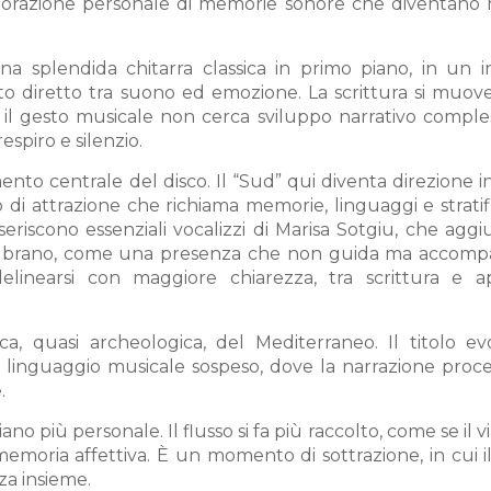
laborazione personale di memorie sonore che diventano 
a splendida chitarra classica in primo piano, in un i
o diretto tra suono ed emozione. La scrittura si muov
e il gesto musicale non cerca sviluppo narrativo comple
espiro e silenzio.
ento centrale del disco. Il “Sud” qui diventa direzione i
di attrazione che richiama memorie, linguaggi e stratif
nseriscono essenziali vocalizzi di Marisa Sotgiu, che ag
l brano, come una presenza che non guida ma accompa
elinearsi con maggiore chiarezza, tra scrittura e a
a, quasi archeologica, del Mediterraneo. Il titolo e
 un linguaggio musicale sospeso, dove la narrazione pro
.
ano più personale. Il flusso si fa più raccolto, come se il vi
memoria affettiva. È un momento di sottrazione, in cui 
za insieme.