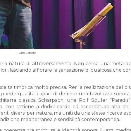
Ciro Ettorre
pria natura di attraversamento. Non cerca una meta defi
riori, lasciando affiorare la sensazione di qualcosa che co
elta timbrica molto precisa. Per la realizzazione del di
 grande qualità, capaci di definire una tavolozza sonora 
hitarra classica Scharpach, una Rolf Spuler “Paradis
co, con sezione a dodici corde ad accordatura alta dal
nti diversi per natura, ma uniti da una stessa ricerca esp
tradizione mediterranea e sensibilità contemporanea.
a coerenza tra scrittura e identità sonora: il jazz medi