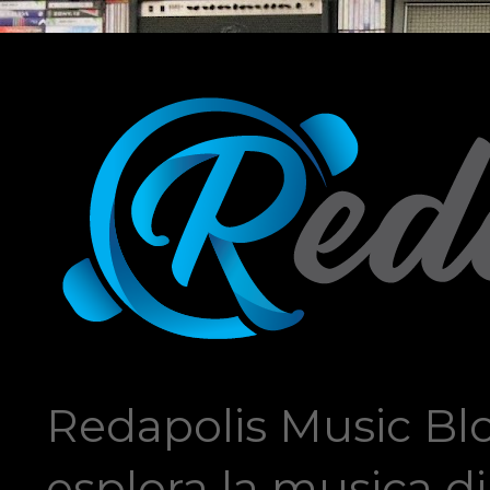
Redapolis Music Blo
esplora la musica di