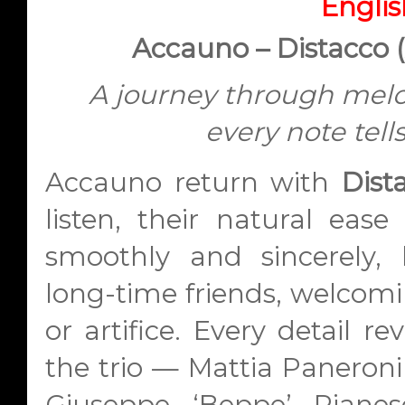
Englis
Accauno – Distacco 
A journey through mel
every note tel
Accauno return with
Dist
listen, their natural ease
smoothly and sincerely,
long-time friends, welcomi
or artifice. Every detail re
the trio — Mattia Paneroni
Giuseppe ‘Beppe’ Pian