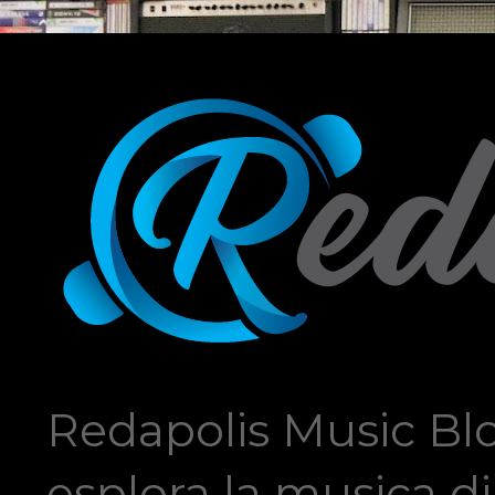
Redapolis Music Blo
esplora la musica di