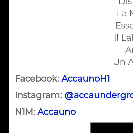
Dis
La 
Esse
Il L
A
Un 
Facebook:
AccaunoH1
Instagram:
@accaundergr
N1M:
Accauno