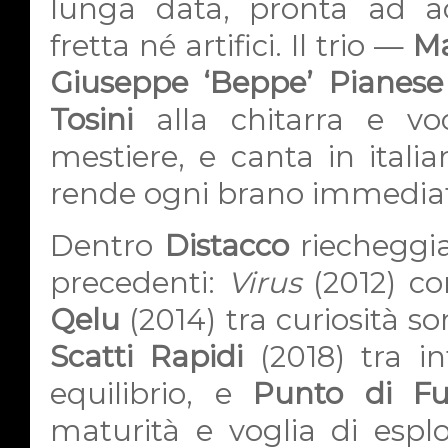
lunga data, pronta ad acc
fretta né artifici. Il trio —
Ma
Giuseppe ‘Beppe’ Pianese
Tosini
alla chitarra e v
mestiere, e canta in ital
rende ogni brano immediat
Dentro
Distacco
riecheggia
precedenti:
Virus
(2012) co
Qelu
(2014) tra curiosità s
Scatti Rapidi
(2018) tra int
equilibrio, e
Punto di F
maturità e voglia di esplo