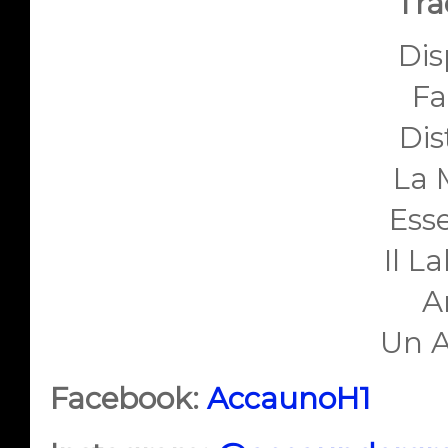
Trac
Dis
Fa
Dis
La 
Esse
Il L
A
Un 
Facebook:
AccaunoH1