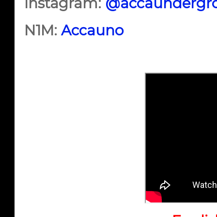
Instagram:
@accaundergr
N1M:
Accauno