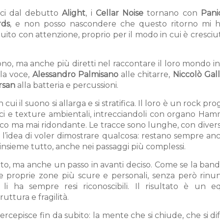
eci dal debutto
Alight
, i
Cellar Noise
tornano con
Pani
ds
, e non posso nascondere che questo ritorno mi h
to con attenzione, proprio per il modo in cui è cresciu
uono, ma anche più diretti nel raccontare il loro mondo in
la voce,
Alessandro Palmisano
alle chitarre,
Niccolò Gall
rsan
alla batteria e percussioni.
ui il suono si allarga e si stratifica. Il loro è un rock pro
i e texture ambientali, intrecciandoli con organo Ha
co ma mai ridondante. Le tracce sono lunghe, con divers
 l’idea di voler dimostrare qualcosa: restano sempre an
insieme tutto, anche nei passaggi più complessi.
ato, ma anche un passo in avanti deciso. Come se la ban
le proprie zone più scure e personali, senza però rinun
 ha sempre resi riconoscibili. Il risultato è un equ
ruttura e fragilità.
percepisce fin da subito: la mente che si chiude, che si d