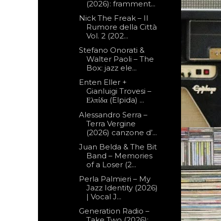
(2026): framment...
Nick The Freak – Il
Rumore della Città
Vol. 2 (202...
Stefano Onorati &
Walter Paoli – The
Box: jazz ele...
Enten Eller +
Gianluigi Trovesi –
Ελπίδα (Elpida) ...
Alessandro Serra –
Terra Vergine
(2026) canzone d’...
Juan Belda & The Bit
Band – Memories
of a Loser (2...
Perla Palmieri – My
Jazz Identity (2026)
| Vocal J...
Generation Radio –
Take Two (2026):