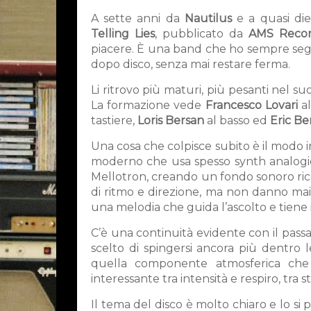
A sette anni da
Nautilus
e a quasi di
Telling Lies
, pubblicato da
AMS Recor
piacere. È una band che ho sempre segui
dopo disco, senza mai restare ferma.
Li ritrovo più maturi, più pesanti nel s
La formazione vede
Francesco Lovari
al
tastiere,
Loris Bersan
al basso ed
Eric Be
Una cosa che colpisce subito è il modo in c
moderno che usa spesso synth analogic
Mellotron, creando un fondo sonoro ric
di ritmo e direzione, ma non danno mai
una melodia che guida l’ascolto e tiene 
C’è una continuità evidente con il pass
scelto di spingersi ancora più dentro 
quella componente atmosferica che li
interessante tra intensità e respiro, tra st
Il tema del disco è molto chiaro e lo si 