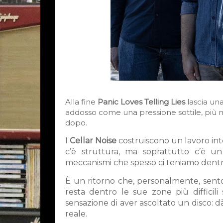
A
lla fine
Panic Loves Telling Lies
lascia un
addosso come una pressione sottile, più m
dopo.
I
Cellar Noise
costruiscono un lavoro inte
c’è struttura, ma soprattutto c’è u
meccanismi che spesso ci teniamo dent
È un ritorno che, personalmente, sento
resta dentro le sue zone più difficili
sensazione di aver ascoltato un disco: dà
reale.