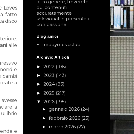
altro genere, troverete
qui contenuti
c Loves
accuratamente
a fatto
selezionati e presentati
ta disco
con passione.
Blog amici
teriore.
freddymusicclub
ani
alle
Archivio Articoli
gressivo
2022
(106)
►
mmond e
2023
(143)
►
i cambi
corate a
2024
(83)
►
2025
(217)
►
d avesse
2026
(195)
▼
ciare a
gennaio 2026
(24)
►
ilibrio
febbraio 2026
(25)
►
marzo 2026
(27)
►
ifende e