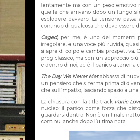
lentamente ma con un peso emotivo molt
quelle che arrivano dopo un lungo sile
esplodere davvero. La tensione passa at
continuo di qualcosa che deve essere det
Caged,
per me, è uno dei momenti più 
irregolare, e una voce più ruvida, quasi
si apre di colpo e cambia prospettiva. C
prog classico, ma con un approccio più 
è dentro di noi, ed è il panico a tenerla c
The Day We Never Met
abbassa di nuovo 
un pensiero che si ferma prima di diven
che sull’impatto, lasciando spazio a una
La chiusura con la title track
Panic Love
nucleo: il panico come forza che dist
guardarsi dentro. Non è un finale netto,
continui anche dopo l’ultima nota.