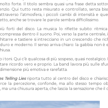
o forte. Il titolo sembra quasi una frase detta sottov
nzio. Qui tutto resta misurato e controllato, senza bis
traverso l’atmosfera, i piccoli cambi di intensità e qu
to, anche se trovare le parole sembra difficilissimo.
forti del disco. La musica lo riflette subito: ritmica
 compressa dentro il suono. Poi, verso la parte centrale, 
hitarre e tastiere si intrecciano in un crescendo che ric
duro e moderno. Il senso arriva chiaro: la gabbia non è 
hiusa.
i toni. Qui c’è qualcosa di più sospeso, quasi nostalgico
tare ricordo vero e proprio. La band lavora più sulle s
 dimensione più emotiva e rarefatta.
s Telling Lies
riporta tutto al centro del disco e chiarisc
orce la percezione, confonde, ma allo stesso tempo ob
 ma una chiusura aperta, che lascia la sensazione che il 