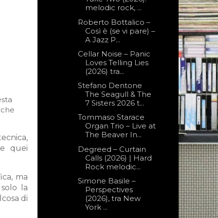
melodic rock, ...
Roberto Bottalico –
Così è (se vi pare) –
A Jazz P...
Cellar Noise – Panic
Loves Telling Lies
(2026) tra...
Stefano Dentone
The Seagull & The
esta
7 Sisters 2026 t...
nche
Tommaso Starace
Organ Trio – Live at
The Beaver In...
tecnica,
 e quei
Degreed – Curtain
Calls (2026) | Hard
Rock melodic...
fica, ma
Simone Basile –
solo la
Perspectives
(2026), tra New
lcosa di
York ...