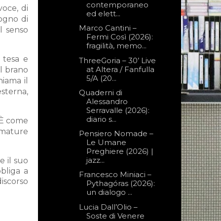
contemporaneo
oce, di
ed elett...
ogno di
Marco Cantini –
el senso
Fermi Così (2026):
fragilità, memo...
 tesa e
ThreeGoria – 30’ Live
at Altera / Fanfulla
il brano
5/A (20...
hiama il
esterna,
Quaderni di
Alessandro
Serravalle (2026):
diario s...
. È come
fumature
Pensiero Nomade –
Le Umane
Preghiere (2026) |
jazz...
e il suo
bliga a
Francesco Miniaci –
discorso
Pythagóras (2026):
un dialogo ...
Lucia Dall’Olio –
Soste di Venere