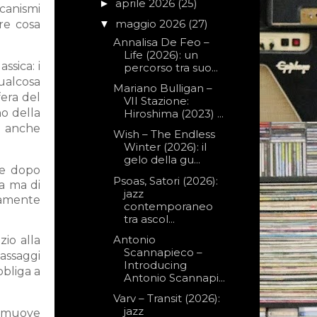
aprile 2026
(25)
►
canismi
maggio 2026
(27)
are cosa
▼
Annalisa De Feo –
Life (2026): un
ssica: i
percorso tra suo...
qualcosa
Mariano Bulligan –
fera del
VII Stazione:
no della
Hiroshima (2023) ...
, anche
Wish – The Endless
Winter (2026): il
gelo della gu...
se dopo
Psoas, Satori (2026):
za ma di
jazz
tamente
contemporaneo
tra ascol...
Antonio
zio alla
Scannapieco –
passaggi
Introducing
bbliga a
Antonio Scannapi...
Varv – Transit (2026):
jazz
i muove