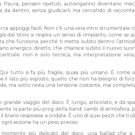
a. Paura, pensieri ripetuti, autoinganno diventano mec
erva da dentro, senza giudicarli, ma cercando di raccont
ca appoggi facili. Non c’è una vera intro strumentale cla
ià dal titolo si respira un senso di rimpianto, come se 
lta che funziona, perché ti mette subito dentro l’atmos
ano energico, diretto, che chiarisce subito il nuovo suo
entrale: non è solo tecnica, ma interpretazione vera
Qui tutto si fa più fragile, quasi più umano. È come 
che il lato più esposto, quello che non ha bisogno di for
bide, ma sotto resta una tensione costante, mai comple
o grande viaggio del disco. È lungo, articolato, e dà spa
sente la parte più prog della band: cambi di atmosfera, 
e il brano respirasse a ondate. È uno di quei pezzi che ti o
é ogni sezione ha un peso preciso.
l momento più delicato del disco, una ballad che s