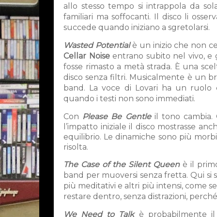
allo stesso tempo si intrappola da sol
familiari ma soffocanti. Il disco li oss
succede quando iniziano a sgretolarsi.
Wasted Potential
è un inizio che non cer
Cellar Noise
entrano subito nel vivo, e g
fosse rimasto a metà strada. È una sce
disco senza filtri. Musicalmente è un br
band. La voce di Lovari ha un ruolo c
quando i testi non sono immediati.
Con
Please Be Gentle
il tono cambia. 
l’impatto iniziale il disco mostrasse an
equilibrio. Le dinamiche sono più mor
risolta.
The Case of the Silent Queen
è il prim
band per muoversi senza fretta. Qui si 
più meditativi e altri più intensi, come s
restare dentro, senza distrazioni, perch
We Need to Talk
è probabilmente i